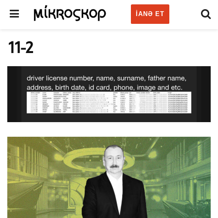
IANƏ ET
11-2