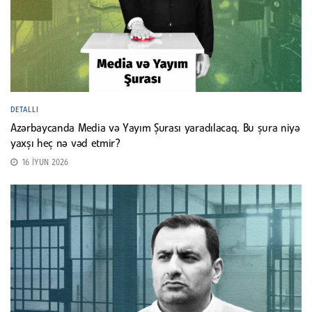
DETALLI
Azərbaycanda Media və Yayım Şurası yaradılacaq. Bu şura niyə
yaxşı heç nə vəd etmir?
16 İYUN 2026