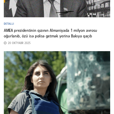
DETALLI
AMEA prezidentinin qızının Almaniyada 1 milyon avrosu
oğurlanıb, özü isə polisə getmək yerinə Bakıya qaçıb
20 OKTYABR 2025