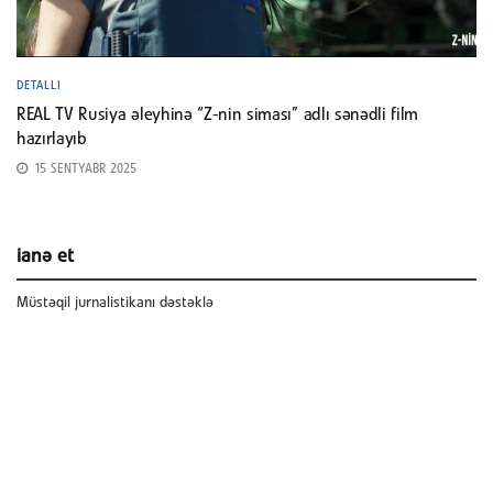
DETALLI
REAL TV Rusiya əleyhinə “Z-nin siması” adlı sənədli film
hazırlayıb
15 SENTYABR 2025
ianə et
Müstəqil jurnalistikanı dəstəklə