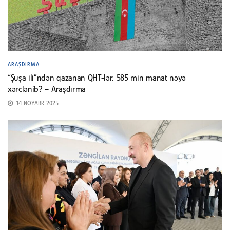
ARAŞDIRMA
“Şuşa ili”ndən qazanan QHT-lər. 585 min manat nəyə
xərclənib? – Araşdırma
14 NOYABR 2025