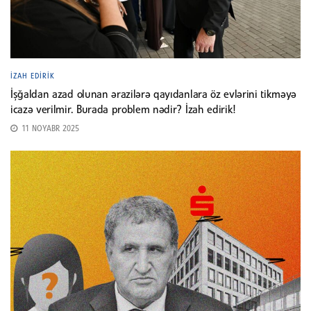
İZAH EDIRIK
İşğaldan azad olunan ərazilərə qayıdanlara öz evlərini tikməyə
icazə verilmir. Burada problem nədir? İzah edirik!
11 NOYABR 2025