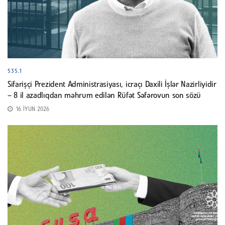
535.1
Sifarişçi Prezident Administrasiyası, icraçı Daxili İşlər Nazirliyidir
– 8 il azadlıqdan məhrum edilən Rüfət Səfərovun son sözü
16 İYUN 2026