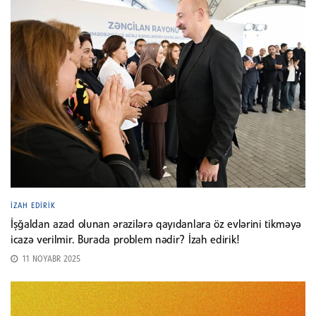
İZAH EDIRIK
İşğaldan azad olunan ərazilərə qayıdanlara öz evlərini tikməyə
icazə verilmir. Burada problem nədir? İzah edirik!
11 NOYABR 2025