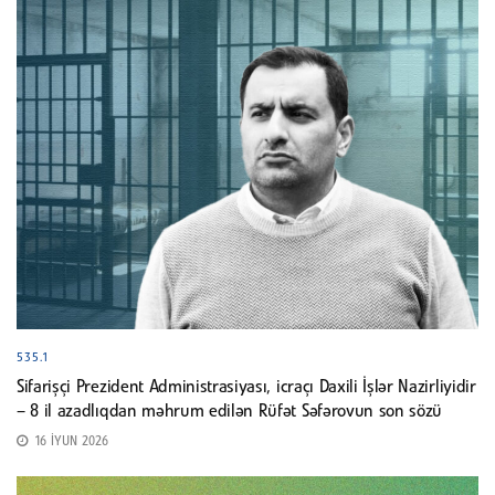
535.1
Sifarişçi Prezident Administrasiyası, icraçı Daxili İşlər Nazirliyidir
– 8 il azadlıqdan məhrum edilən Rüfət Səfərovun son sözü
16 İYUN 2026