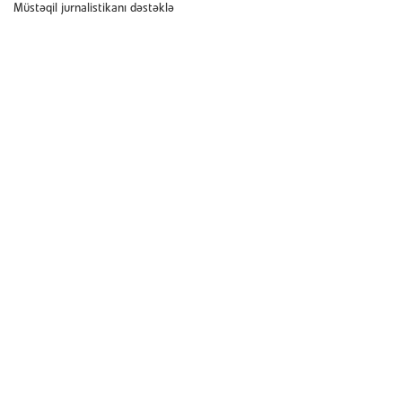
Müstəqil jurnalistikanı dəstəklə