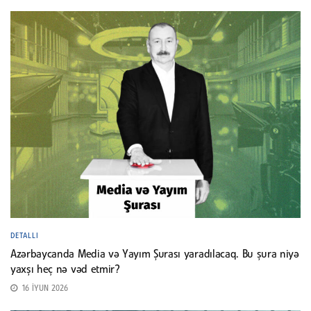
DETALLI
Azərbaycanda Media və Yayım Şurası yaradılacaq. Bu şura niyə
yaxşı heç nə vəd etmir?
16 İYUN 2026