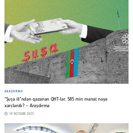
ARAŞDIRMA
“Şuşa ili”ndən qazanan QHT-lər. 585 min manat nəyə
xərclənib? – Araşdırma
14 NOYABR 2025