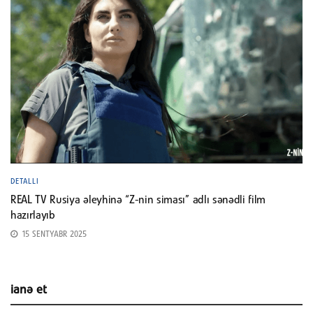
DETALLI
REAL TV Rusiya əleyhinə “Z-nin siması” adlı sənədli film
hazırlayıb
15 SENTYABR 2025
ianə et