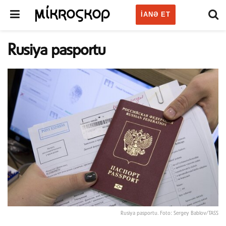
IANƏ ET
Rusiya pasportu
Rusiya pasportu. Foto: Sergey Bablov/TASS