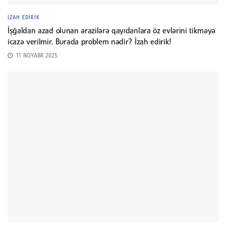
İZAH EDIRIK
İşğaldan azad olunan ərazilərə qayıdanlara öz evlərini tikməyə
icazə verilmir. Burada problem nədir? İzah edirik!
11 NOYABR 2025