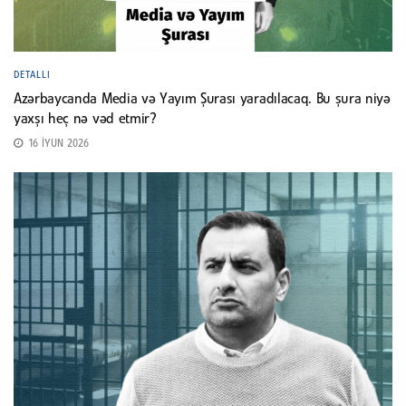
DETALLI
Azərbaycanda Media və Yayım Şurası yaradılacaq. Bu şura niyə
yaxşı heç nə vəd etmir?
16 İYUN 2026