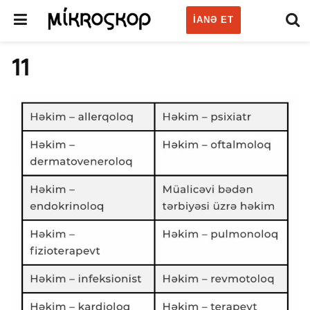
IANƏ ET
11