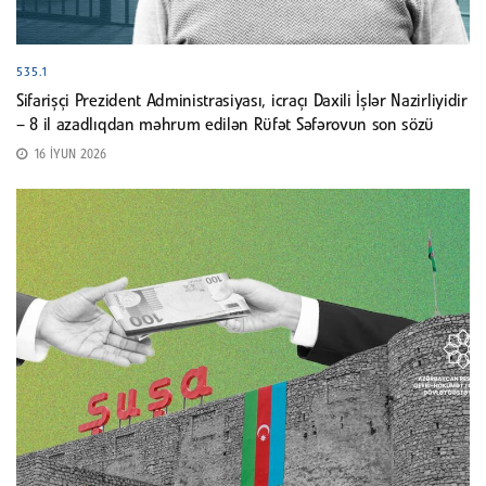
535.1
Sifarişçi Prezident Administrasiyası, icraçı Daxili İşlər Nazirliyidir
– 8 il azadlıqdan məhrum edilən Rüfət Səfərovun son sözü
16 İYUN 2026