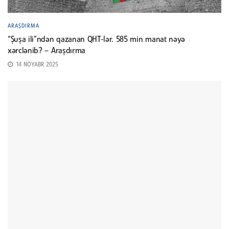
ARAŞDIRMA
“Şuşa ili”ndən qazanan QHT-lər. 585 min manat nəyə
xərclənib? – Araşdırma
14 NOYABR 2025