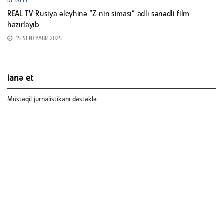
DETALLI
REAL TV Rusiya əleyhinə “Z-nin siması” adlı sənədli film
hazırlayıb
15 SENTYABR 2025
ianə et
Müstəqil jurnalistikanı dəstəklə