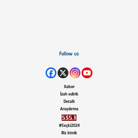
Follow us
Xəbər
İzah edirik
Detallı
Araşdırma
#Seçki2024
Biz kimik