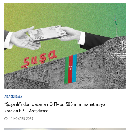
ARAŞDIRMA
“Şuşa ili”ndən qazanan QHT-lər. 585 min manat nəyə
xərclənib? – Araşdırma
14 NOYABR 2025