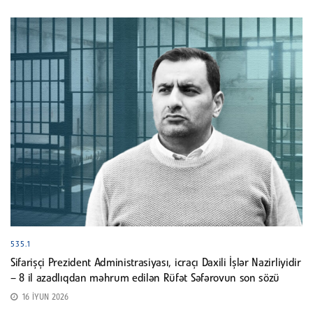
535.1
Sifarişçi Prezident Administrasiyası, icraçı Daxili İşlər Nazirliyidir
– 8 il azadlıqdan məhrum edilən Rüfət Səfərovun son sözü
16 İYUN 2026