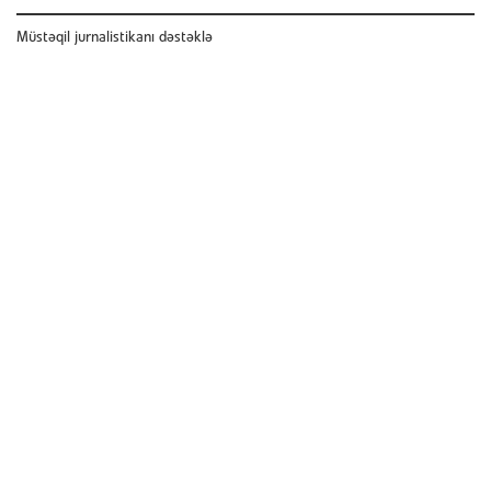
Müstəqil jurnalistikanı dəstəklə