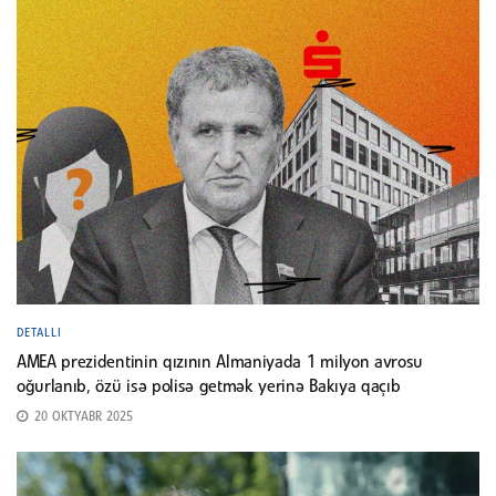
DETALLI
AMEA prezidentinin qızının Almaniyada 1 milyon avrosu
oğurlanıb, özü isə polisə getmək yerinə Bakıya qaçıb
20 OKTYABR 2025