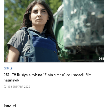
DETALLI
REAL TV Rusiya əleyhinə “Z-nin siması” adlı sənədli film
hazırlayıb
15 SENTYABR 2025
ianə et