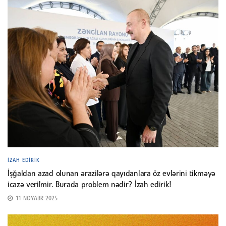
İZAH EDIRIK
İşğaldan azad olunan ərazilərə qayıdanlara öz evlərini tikməyə
icazə verilmir. Burada problem nədir? İzah edirik!
11 NOYABR 2025