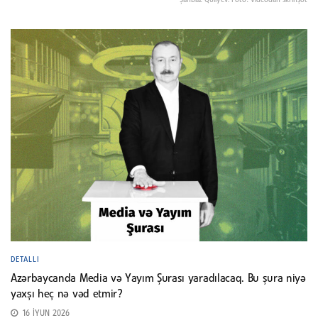
Şahbaz Quliyev. Foto: Videodan skrinşot
DETALLI
Azərbaycanda Media və Yayım Şurası yaradılacaq. Bu şura niyə
yaxşı heç nə vəd etmir?
16 İYUN 2026