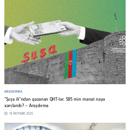
ARAŞDIRMA
“Şuşa ili”ndən qazanan QHT-lər. 585 min manat nəyə
xərclənib? – Araşdırma
14 NOYABR 2025