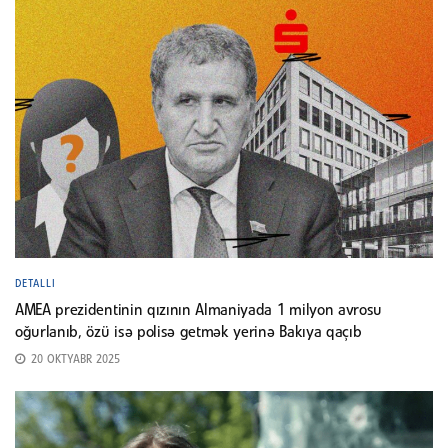
DETALLI
AMEA prezidentinin qızının Almaniyada 1 milyon avrosu
oğurlanıb, özü isə polisə getmək yerinə Bakıya qaçıb
20 OKTYABR 2025