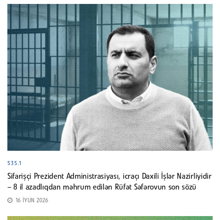
535.1
Sifarişçi Prezident Administrasiyası, icraçı Daxili İşlər Nazirliyidir
– 8 il azadlıqdan məhrum edilən Rüfət Səfərovun son sözü
16 İYUN 2026