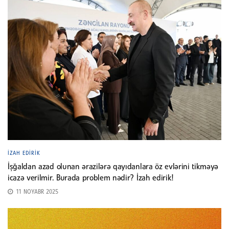
İZAH EDIRIK
İşğaldan azad olunan ərazilərə qayıdanlara öz evlərini tikməyə
icazə verilmir. Burada problem nədir? İzah edirik!
11 NOYABR 2025