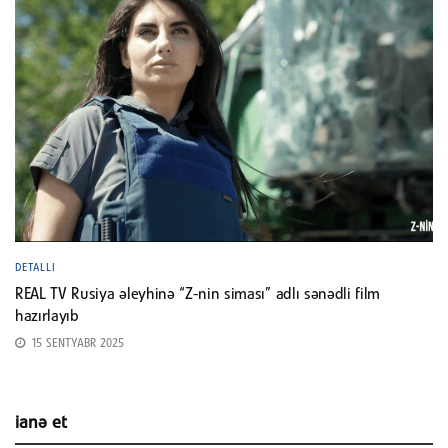
DETALLI
REAL TV Rusiya əleyhinə “Z-nin siması” adlı sənədli film
hazırlayıb
15 SENTYABR 2025
ianə et