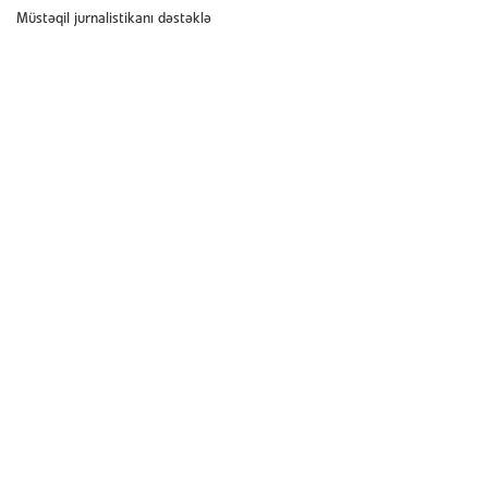
Müstəqil jurnalistikanı dəstəklə