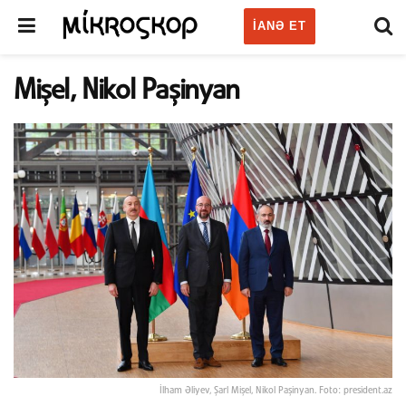
IANƏ ET
Mişel, Nikol Paşinyan
İlham Əliyev, Şarl Mişel, Nikol Paşinyan. Foto: president.az