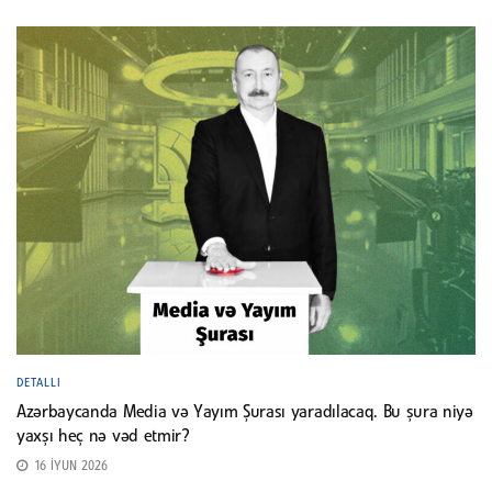
DETALLI
Azərbaycanda Media və Yayım Şurası yaradılacaq. Bu şura niyə
yaxşı heç nə vəd etmir?
16 İYUN 2026