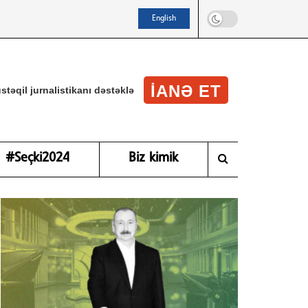
English
IANƏ ET
stəqil jurnalistikanı dəstəklə
#Seçki2024
Biz kimik