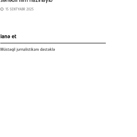
sənədli film hazırlayıb
15 SENTYABR 2025
ianə et
Müstəqil jurnalistikanı dəstəklə