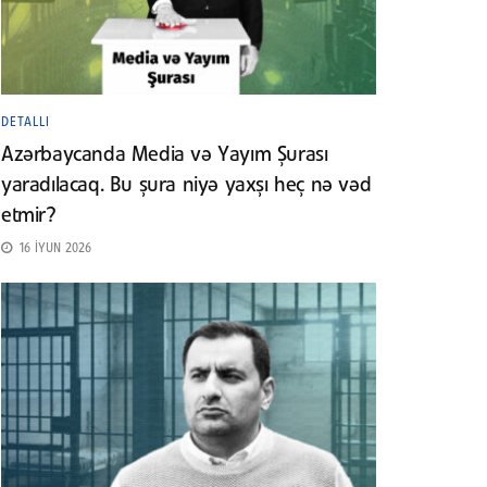
DETALLI
Azərbaycanda Media və Yayım Şurası
yaradılacaq. Bu şura niyə yaxşı heç nə vəd
etmir?
16 İYUN 2026