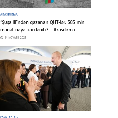
ARAŞDIRMA
“Şuşa ili”ndən qazanan QHT-lər. 585 min
manat nəyə xərclənib? – Araşdırma
14 NOYABR 2025
İZAH EDIRIK