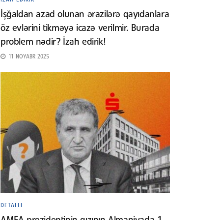
İşğaldan azad olunan ərazilərə qayıdanlara
öz evlərini tikməyə icazə verilmir. Burada
problem nədir? İzah edirik!
11 NOYABR 2025
DETALLI