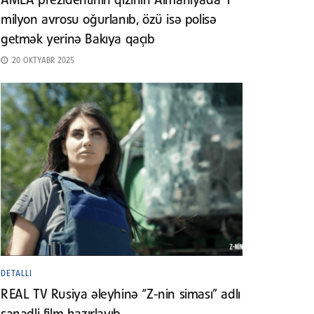
AMEA prezidentinin qızının Almaniyada 1
milyon avrosu oğurlanıb, özü isə polisə
getmək yerinə Bakıya qaçıb
20 OKTYABR 2025
DETALLI
REAL TV Rusiya əleyhinə “Z-nin siması” adlı