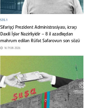
535.1
Sifarişçi Prezident Administrasiyası, icraçı
Daxili İşlər Nazirliyidir – 8 il azadlıqdan
məhrum edilən Rüfət Səfərovun son sözü
16 İYUN 2026