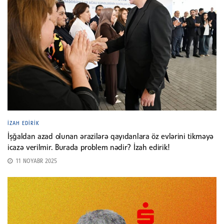
İZAH EDIRIK
İşğaldan azad olunan ərazilərə qayıdanlara öz evlərini tikməyə
icazə verilmir. Burada problem nədir? İzah edirik!
11 NOYABR 2025