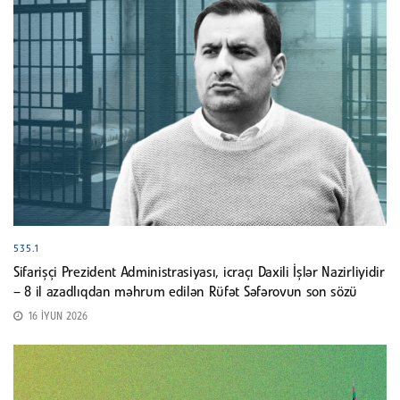
535.1
Sifarişçi Prezident Administrasiyası, icraçı Daxili İşlər Nazirliyidir
– 8 il azadlıqdan məhrum edilən Rüfət Səfərovun son sözü
16 İYUN 2026