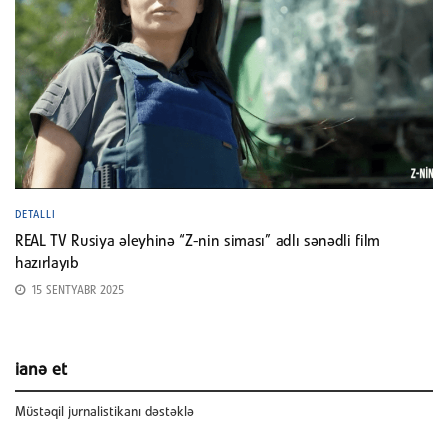
DETALLI
REAL TV Rusiya əleyhinə “Z-nin siması” adlı sənədli film
hazırlayıb
15 SENTYABR 2025
ianə et
Müstəqil jurnalistikanı dəstəklə