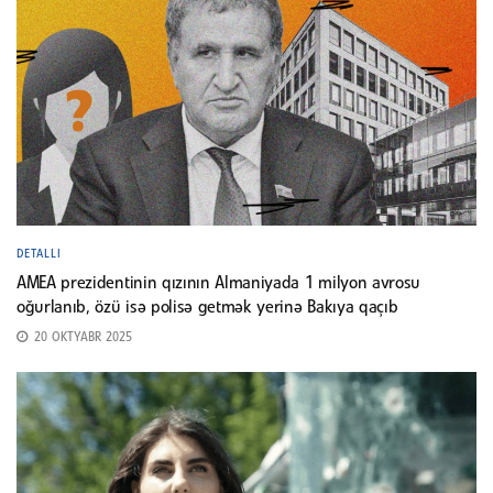
DETALLI
AMEA prezidentinin qızının Almaniyada 1 milyon avrosu
oğurlanıb, özü isə polisə getmək yerinə Bakıya qaçıb
20 OKTYABR 2025