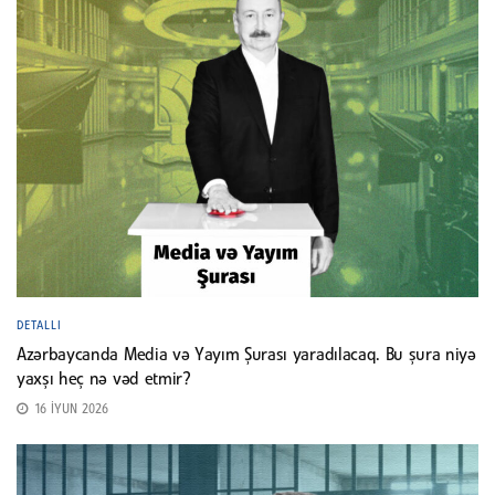
DETALLI
Azərbaycanda Media və Yayım Şurası yaradılacaq. Bu şura niyə
yaxşı heç nə vəd etmir?
16 İYUN 2026