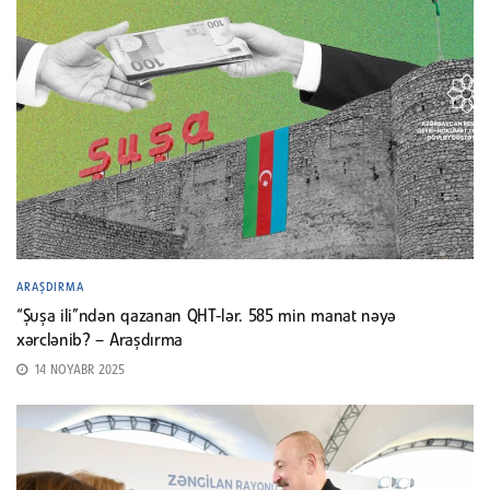
ARAŞDIRMA
“Şuşa ili”ndən qazanan QHT-lər. 585 min manat nəyə
xərclənib? – Araşdırma
14 NOYABR 2025