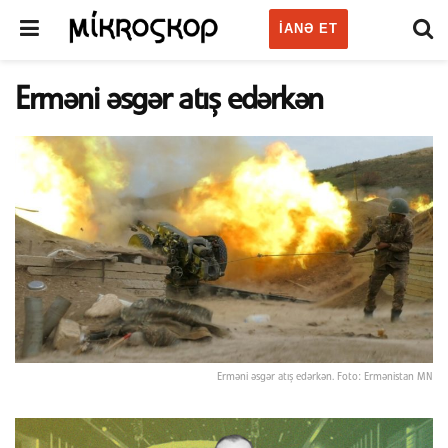
IANƏ ET
Erməni əsgər atış edərkən
Erməni əsgər atış edərkən. Foto: Ermənistan MN