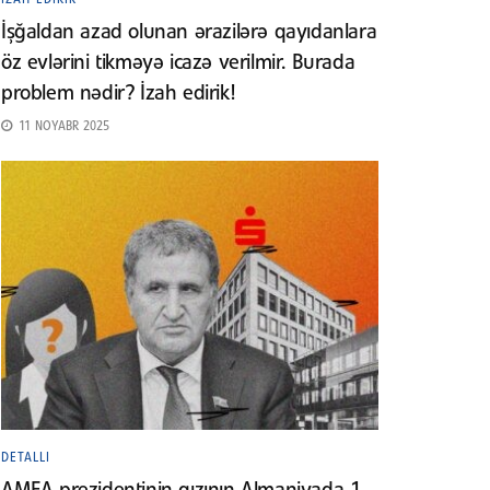
İşğaldan azad olunan ərazilərə qayıdanlara
öz evlərini tikməyə icazə verilmir. Burada
problem nədir? İzah edirik!
11 NOYABR 2025
DETALLI