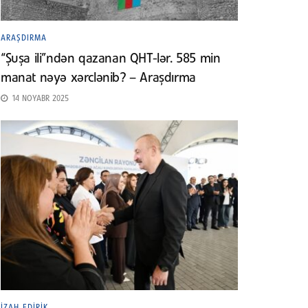
ARAŞDIRMA
“Şuşa ili”ndən qazanan QHT-lər. 585 min
manat nəyə xərclənib? – Araşdırma
14 NOYABR 2025
İZAH EDIRIK