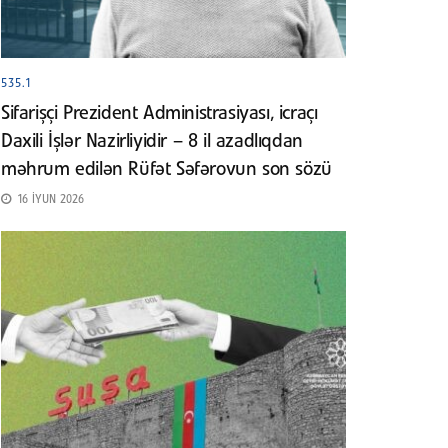
535.1
Sifarişçi Prezident Administrasiyası, icraçı
Daxili İşlər Nazirliyidir – 8 il azadlıqdan
məhrum edilən Rüfət Səfərovun son sözü
16 İYUN 2026