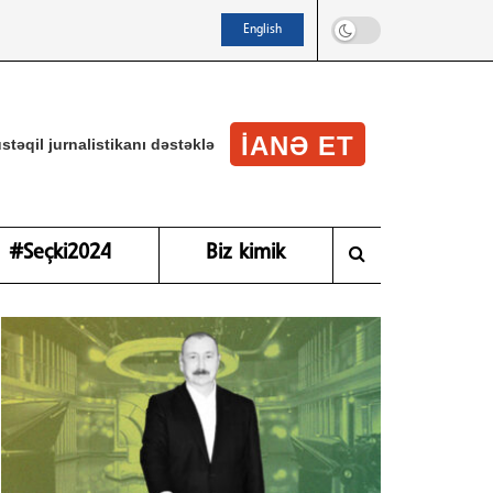
English
IANƏ ET
stəqil jurnalistikanı dəstəklə
#Seçki2024
Biz kimik