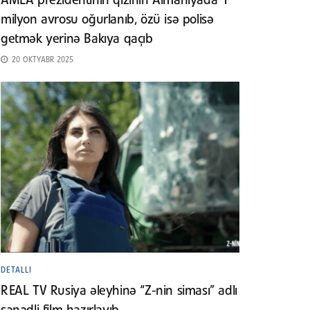
AMEA prezidentinin qızının Almaniyada 1
milyon avrosu oğurlanıb, özü isə polisə
getmək yerinə Bakıya qaçıb
20 OKTYABR 2025
DETALLI
REAL TV Rusiya əleyhinə “Z-nin siması” adlı