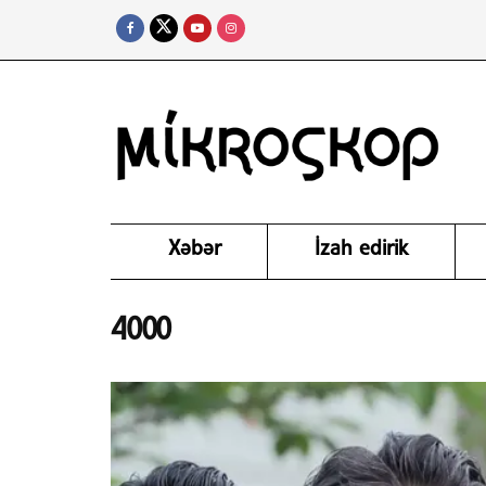
Xəbər
İzah edirik
4000