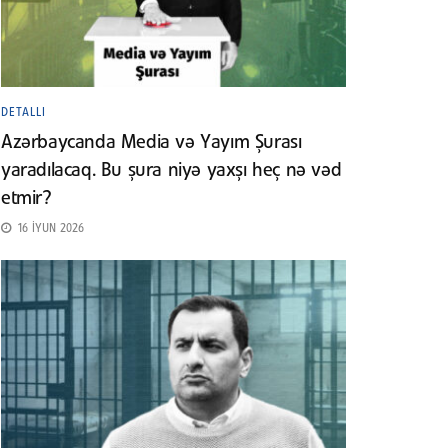
DETALLI
Azərbaycanda Media və Yayım Şurası
yaradılacaq. Bu şura niyə yaxşı heç nə vəd
etmir?
16 İYUN 2026