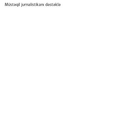
Müstəqil jurnalistikanı dəstəklə