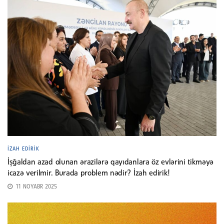
İZAH EDIRIK
İşğaldan azad olunan ərazilərə qayıdanlara öz evlərini tikməyə
icazə verilmir. Burada problem nədir? İzah edirik!
11 NOYABR 2025