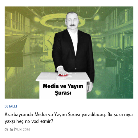
DETALLI
Azərbaycanda Media və Yayım Şurası yaradılacaq. Bu şura niyə
yaxşı heç nə vəd etmir?
16 İYUN 2026