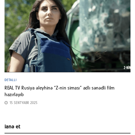
DETALLI
REAL TV Rusiya əleyhinə “Z-nin siması” adlı sənədli film
hazırlayıb
15 SENTYABR 2025
ianə et