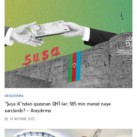
ARAŞDIRMA
“Şuşa ili”ndən qazanan QHT-lər. 585 min manat nəyə
xərclənib? – Araşdırma
14 NOYABR 2025