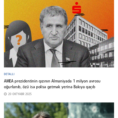
DETALLI
AMEA prezidentinin qızının Almaniyada 1 milyon avrosu
oğurlanıb, özü isə polisə getmək yerinə Bakıya qaçıb
20 OKTYABR 2025