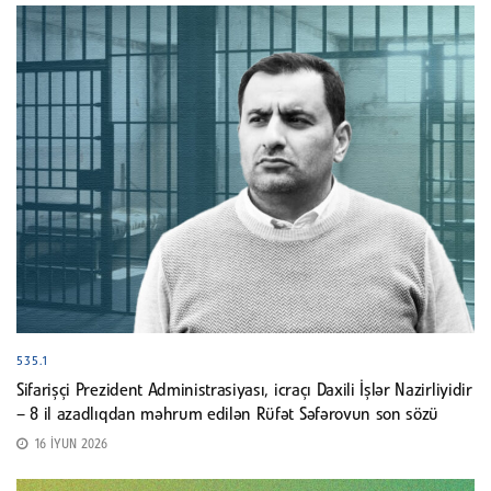
535.1
Sifarişçi Prezident Administrasiyası, icraçı Daxili İşlər Nazirliyidir
– 8 il azadlıqdan məhrum edilən Rüfət Səfərovun son sözü
16 İYUN 2026