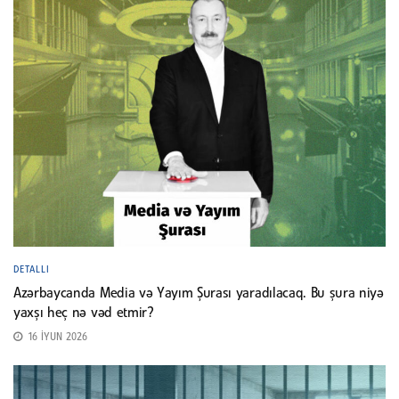
DETALLI
Azərbaycanda Media və Yayım Şurası yaradılacaq. Bu şura niyə
yaxşı heç nə vəd etmir?
16 İYUN 2026