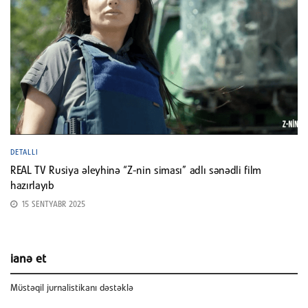
DETALLI
REAL TV Rusiya əleyhinə “Z-nin siması” adlı sənədli film
hazırlayıb
15 SENTYABR 2025
ianə et
Müstəqil jurnalistikanı dəstəklə