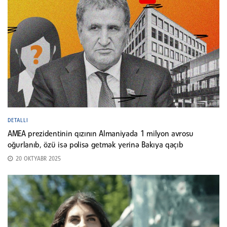
DETALLI
AMEA prezidentinin qızının Almaniyada 1 milyon avrosu
oğurlanıb, özü isə polisə getmək yerinə Bakıya qaçıb
20 OKTYABR 2025