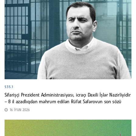
535.1
Sifarişçi Prezident Administrasiyası, icraçı Daxili İşlər Nazirliyidir
– 8 il azadlıqdan məhrum edilən Rüfət Səfərovun son sözü
16 İYUN 2026