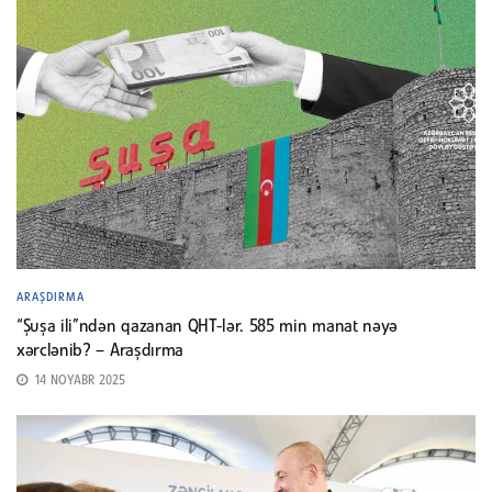
ARAŞDIRMA
“Şuşa ili”ndən qazanan QHT-lər. 585 min manat nəyə
xərclənib? – Araşdırma
14 NOYABR 2025