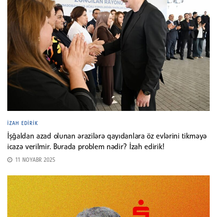
İZAH EDIRIK
İşğaldan azad olunan ərazilərə qayıdanlara öz evlərini tikməyə
icazə verilmir. Burada problem nədir? İzah edirik!
11 NOYABR 2025