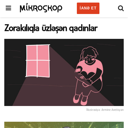
IANƏ ET
Zorakılıqla üzləşən qadınlar
İllustrasiya: Armine Avetisyan