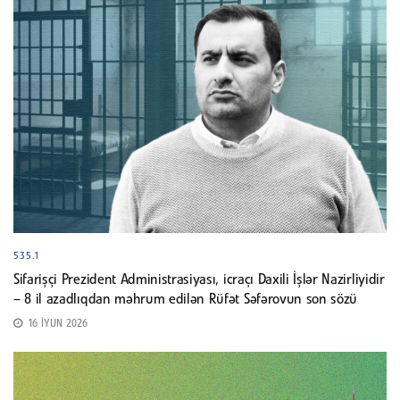
535.1
Sifarişçi Prezident Administrasiyası, icraçı Daxili İşlər Nazirliyidir
– 8 il azadlıqdan məhrum edilən Rüfət Səfərovun son sözü
16 İYUN 2026