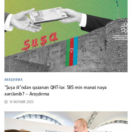
ARAŞDIRMA
“Şuşa ili”ndən qazanan QHT-lər. 585 min manat nəyə
xərclənib? – Araşdırma
14 NOYABR 2025