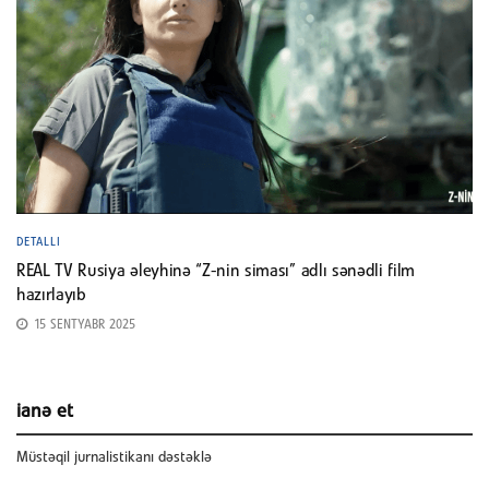
DETALLI
REAL TV Rusiya əleyhinə “Z-nin siması” adlı sənədli film
hazırlayıb
15 SENTYABR 2025
ianə et
Müstəqil jurnalistikanı dəstəklə