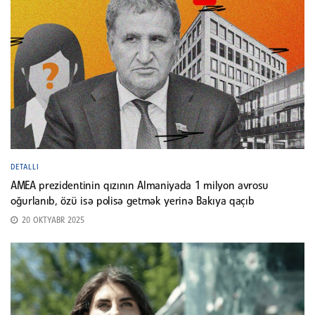
DETALLI
AMEA prezidentinin qızının Almaniyada 1 milyon avrosu
oğurlanıb, özü isə polisə getmək yerinə Bakıya qaçıb
20 OKTYABR 2025