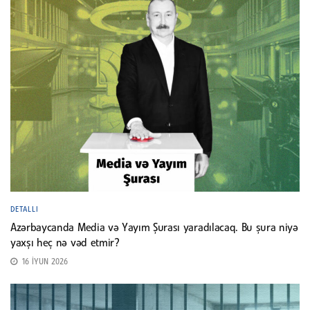
DETALLI
Azərbaycanda Media və Yayım Şurası yaradılacaq. Bu şura niyə
yaxşı heç nə vəd etmir?
16 İYUN 2026