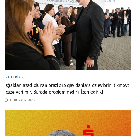
İZAH EDIRIK
İşğaldan azad olunan ərazilərə qayıdanlara öz evlərini tikməyə
icazə verilmir. Burada problem nədir? İzah edirik!
11 NOYABR 2025