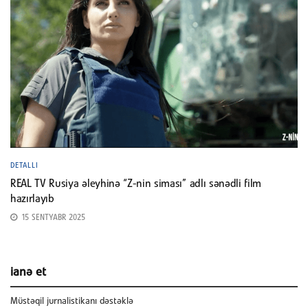
DETALLI
REAL TV Rusiya əleyhinə “Z-nin siması” adlı sənədli film
hazırlayıb
15 SENTYABR 2025
ianə et
Müstəqil jurnalistikanı dəstəklə