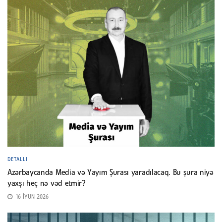
DETALLI
Azərbaycanda Media və Yayım Şurası yaradılacaq. Bu şura niyə
yaxşı heç nə vəd etmir?
16 İYUN 2026