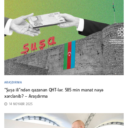
ARAŞDIRMA
“Şuşa ili”ndən qazanan QHT-lər. 585 min manat nəyə
xərclənib? – Araşdırma
14 NOYABR 2025