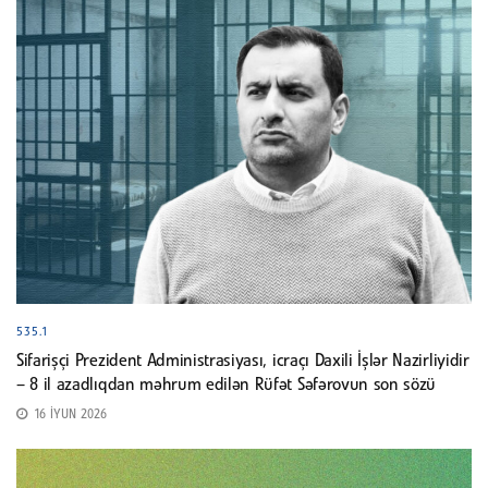
535.1
Sifarişçi Prezident Administrasiyası, icraçı Daxili İşlər Nazirliyidir
– 8 il azadlıqdan məhrum edilən Rüfət Səfərovun son sözü
16 İYUN 2026