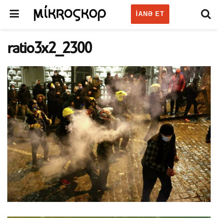
IANƏ ET
ratio3x2_2300