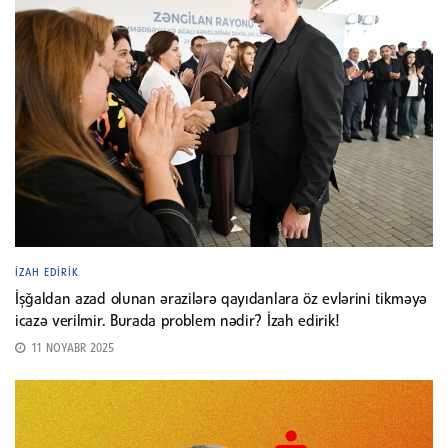
İZAH EDIRIK
İşğaldan azad olunan ərazilərə qayıdanlara öz evlərini tikməyə
icazə verilmir. Burada problem nədir? İzah edirik!
11 NOYABR 2025