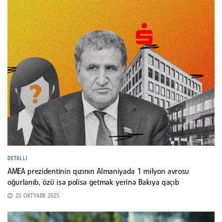
DETALLI
AMEA prezidentinin qızının Almaniyada 1 milyon avrosu
oğurlanıb, özü isə polisə getmək yerinə Bakıya qaçıb
20 OKTYABR 2025