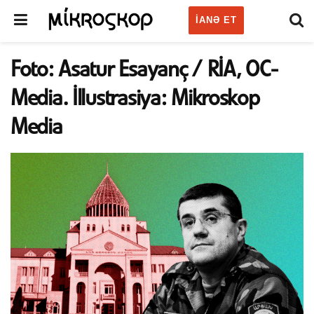
IANƏ ET
Foto: Asatur Esayanç / RİA, OC-
Media. İllustrasiya: Mikroskop
Media