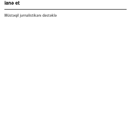
ianə et
Müstəqil jurnalistikanı dəstəklə