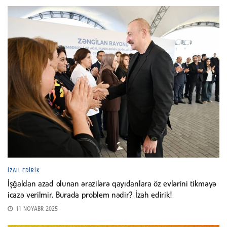
İZAH EDIRIK
İşğaldan azad olunan ərazilərə qayıdanlara öz evlərini tikməyə
icazə verilmir. Burada problem nədir? İzah edirik!
11 NOYABR 2025