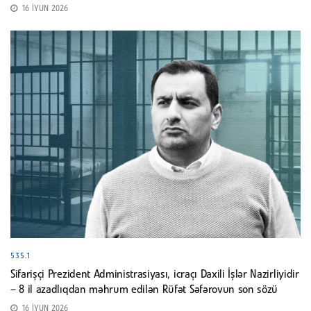
16 İYUN 2026
535.1
Sifarişçi Prezident Administrasiyası, icraçı Daxili İşlər Nazirliyidir
– 8 il azadlıqdan məhrum edilən Rüfət Səfərovun son sözü
16 İYUN 2026