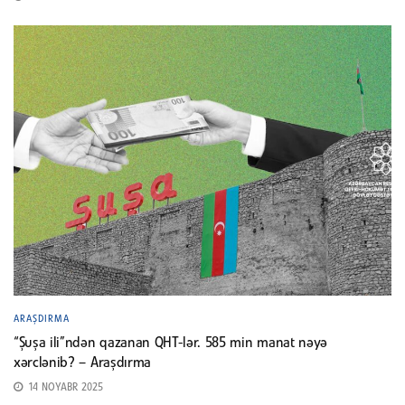
ARAŞDIRMA
“Şuşa ili”ndən qazanan QHT-lər. 585 min manat nəyə
xərclənib? – Araşdırma
14 NOYABR 2025