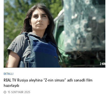
DETALLI
REAL TV Rusiya əleyhinə “Z-nin siması” adlı sənədli film
hazırlayıb
15 SENTYABR 2025