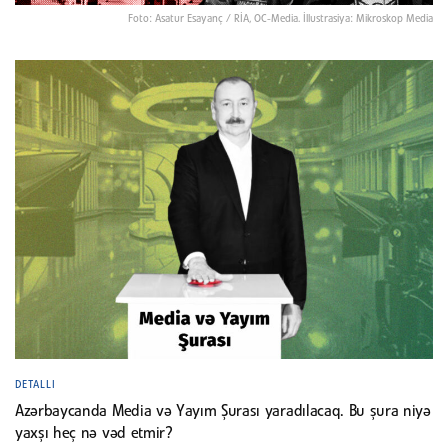
Foto: Asatur Esayanç / RİA, OC-Media. İllustrasiya: Mikroskop Media
DETALLI
Azərbaycanda Media və Yayım Şurası yaradılacaq. Bu şura niyə
yaxşı heç nə vəd etmir?