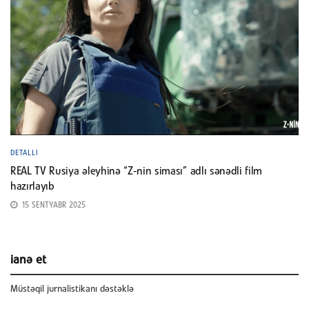
DETALLI
REAL TV Rusiya əleyhinə “Z-nin siması” adlı sənədli film
hazırlayıb
15 SENTYABR 2025
ianə et
Müstəqil jurnalistikanı dəstəklə