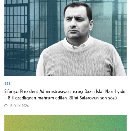
535.1
Sifarişçi Prezident Administrasiyası, icraçı Daxili İşlər Nazirliyidir
– 8 il azadlıqdan məhrum edilən Rüfət Səfərovun son sözü
16 İYUN 2026