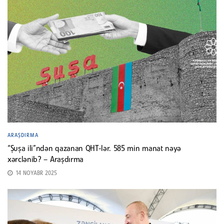
ARAŞDIRMA
“Şuşa ili”ndən qazanan QHT-lər. 585 min manat nəyə
xərclənib? – Araşdırma
14 NOYABR 2025