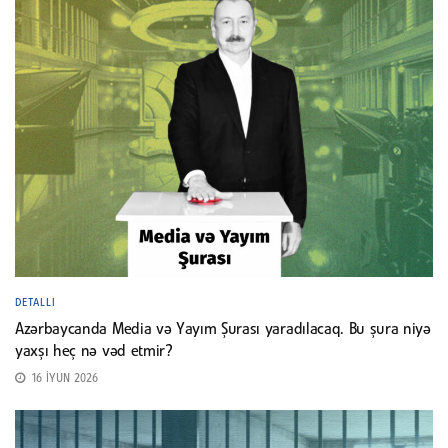
DETALLI
Azərbaycanda Media və Yayım Şurası yaradılacaq. Bu şura niyə
yaxşı heç nə vəd etmir?
16 İYUN 2026