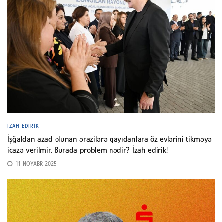
İZAH EDIRIK
İşğaldan azad olunan ərazilərə qayıdanlara öz evlərini tikməyə
icazə verilmir. Burada problem nədir? İzah edirik!
11 NOYABR 2025