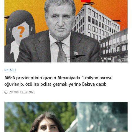
DETALLI
AMEA prezidentinin qızının Almaniyada 1 milyon avrosu
oğurlanıb, özü isə polisə getmək yerinə Bakıya qaçıb
20 OKTYABR 2025