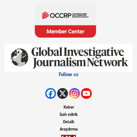
Follow us
Xəbər
İzah edirik
Detallı
Araşdırma