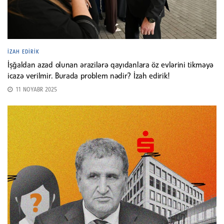
İZAH EDIRIK
İşğaldan azad olunan ərazilərə qayıdanlara öz evlərini tikməyə
icazə verilmir. Burada problem nədir? İzah edirik!
11 NOYABR 2025