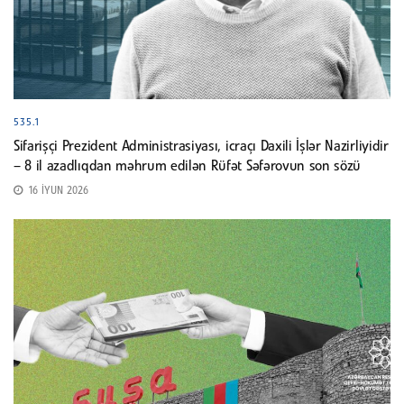
535.1
Sifarişçi Prezident Administrasiyası, icraçı Daxili İşlər Nazirliyidir
– 8 il azadlıqdan məhrum edilən Rüfət Səfərovun son sözü
16 İYUN 2026