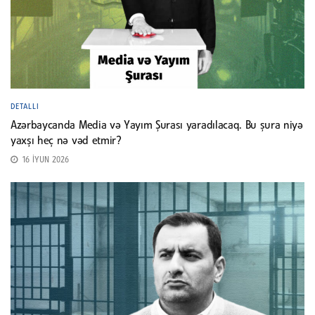
DETALLI
Azərbaycanda Media və Yayım Şurası yaradılacaq. Bu şura niyə
yaxşı heç nə vəd etmir?
16 İYUN 2026