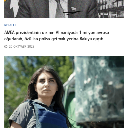
DETALLI
AMEA prezidentinin qızının Almaniyada 1 milyon avrosu
oğurlanıb, özü isə polisə getmək yerinə Bakıya qaçıb
20 OKTYABR 2025