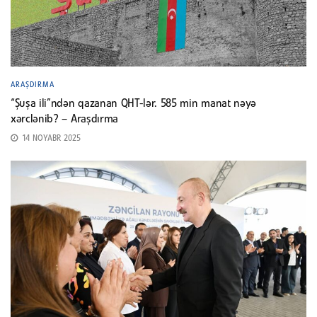
ARAŞDIRMA
“Şuşa ili”ndən qazanan QHT-lər. 585 min manat nəyə
xərclənib? – Araşdırma
14 NOYABR 2025