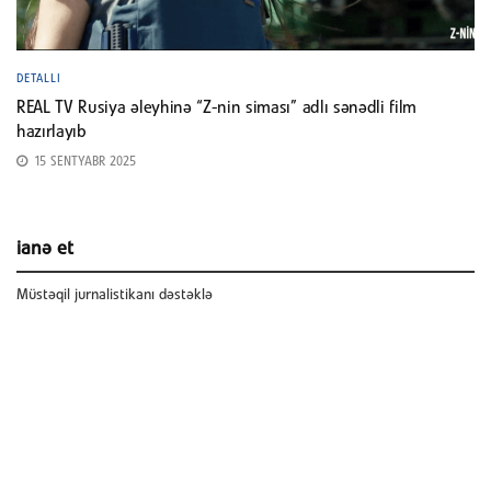
DETALLI
REAL TV Rusiya əleyhinə “Z-nin siması” adlı sənədli film
hazırlayıb
15 SENTYABR 2025
ianə et
Müstəqil jurnalistikanı dəstəklə