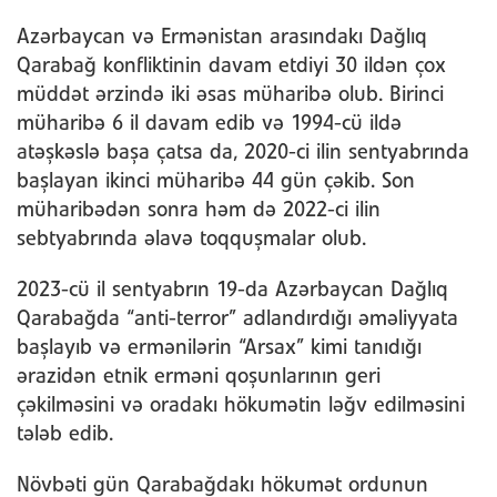
Azərbaycan və Ermənistan arasındakı Dağlıq
Qarabağ konfliktinin davam etdiyi 30 ildən çox
müddət ərzində iki əsas müharibə olub. Birinci
müharibə 6 il davam edib və 1994-cü ildə
atəşkəslə başa çatsa da, 2020-ci ilin sentyabrında
başlayan ikinci müharibə 44 gün çəkib. Son
müharibədən sonra həm də 2022-ci ilin
sebtyabrında əlavə toqquşmalar olub.
2023-cü il sentyabrın 19-da Azərbaycan Dağlıq
Qarabağda “anti-terror” adlandırdığı əməliyyata
başlayıb və ermənilərin “Arsax” kimi tanıdığı
ərazidən etnik erməni qoşunlarının geri
çəkilməsini və oradakı hökumətin ləğv edilməsini
tələb edib.
Növbəti gün Qarabağdakı hökumət ordunun