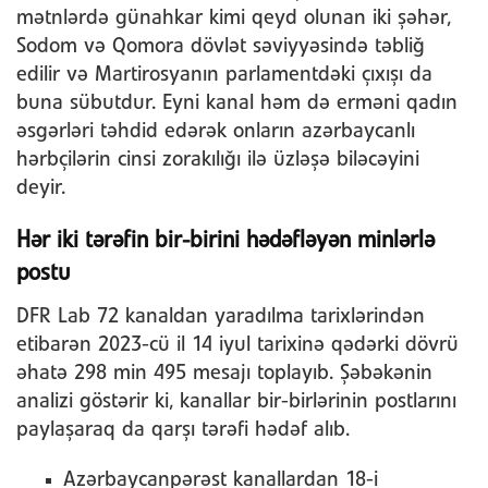
mətnlərdə günahkar kimi qeyd olunan iki şəhər,
Sodom və Qomora dövlət səviyyəsində təbliğ
edilir və Martirosyanın parlamentdəki çıxışı da
buna sübutdur. Eyni kanal həm də erməni qadın
əsgərləri təhdid edərək onların azərbaycanlı
hərbçilərin cinsi zorakılığı ilə üzləşə biləcəyini
deyir.
Hər iki tərəfin bir-birini hədəfləyən minlərlə
postu
DFR Lab 72 kanaldan yaradılma tarixlərindən
etibarən 2023-cü il 14 iyul tarixinə qədərki dövrü
əhatə 298 min 495 mesajı toplayıb. Şəbəkənin
analizi göstərir ki, kanallar bir-birlərinin postlarını
paylaşaraq da qarşı tərəfi hədəf alıb.
Azərbaycanpərəst kanallardan 18-i