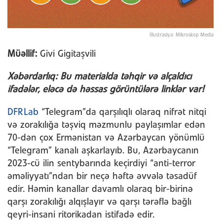
İllustrasiya: Mikroskop Media
Müəllif:
Givi Gigitaşvili
Xəbərdarlıq: Bu materialda təhqir və alçaldıcı
ifadələr, eləcə də həssas görüntülərə linklər var!
DFRLab
“Telegram”da qarşılıqlı olaraq nifrət nitqi
və zorakılığa təşviq məzmunlu paylaşımlar edən
70-dən çox Ermənistan və Azərbaycan yönümlü
“Telegram” kanalı aşkarlayıb. Bu, Azərbaycanın
2023-cü ilin sentybarında keçirdiyi “anti-terror
əməliyyatı”ndan bir neçə həftə əvvələ təsadüf
edir. Həmin kanallar davamlı olaraq bir-birinə
qarşı zorakılığı alqışlayır və qarşı tərəflə bağlı
qeyri-insani ritorikadan istifadə edir.