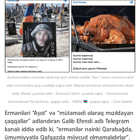
Azərbaycanlıların erməniləri alçaltmaq üçün istifadə etdikləri “Aşot” sözünü məzmuna daxil
edən və ermənilərə qarşı zorakılığa çağırış edən Telegram postlarının skrinşotlarından ibarət
kollaj. Mənbə: yuxarıda solda – Большой брат; yuxarıda sağda – Зангезурская
Автономная Республика; aşağıda solda – PATRIOT
; aşağıda sağda – Злой Мамед
Erməniləri “Aşot” və “mütəmadi olaraq mızıldayan
çaqqallar” adlandıran Galib Efendi adlı Telegram
kanalı iddia edib ki, “ermənilər nəinki Qarabağda,
ümumiyyətlə Qafqazda mövcud olmamalıdırlar”.