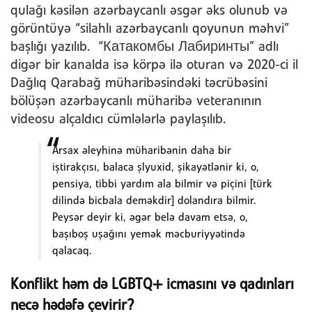
qulağı kəsilən azərbaycanlı əsgər əks olunub və
görüntüyə “silahlı azərbaycanlı qoyunun məhvi”
başlığı yazılıb. “Катакомбы Лабиринты” adlı
digər bir kanalda isə körpə ilə oturan və 2020-ci il
Dağlıq Qarabağ müharibəsindəki təcrübəsini
bölüşən azərbaycanlı müharibə veteranının
videosu alçaldıcı cümlələrlə paylaşılıb.
Arsax əleyhinə müharibənin daha bir
iştirakçısı, balaca şlyuxid, şikayətlənir ki, o,
pensiya, tibbi yardım ala bilmir və piçini [türk
dilində bicbala deməkdir] dolandıra bilmir.
Peysər deyir ki, əgər belə davam etsə, o,
başıboş uşağını yemək məcburiyyətində
qalacaq.
Konflikt həm də LGBTQ+ icmasını və qadınları
necə hədəfə çevirir?