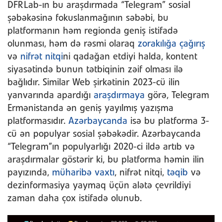
DFRLab-ın bu araşdırmada “Telegram” sosial
şəbəkəsinə fokuslanmağının səbəbi, bu
platformanın həm regionda geniş istifadə
olunması, həm də rəsmi olaraq
zorakılığa çağırış
və
nifrət nitqi
ni qadağan etdiyi halda, kontent
siyasətində bunun tətbiqinin zəif olması ilə
bağlıdır. Similar Web şirkətinin 2023-cü ilin
yanvarında apardığı
araşdırmaya
görə, Telegram
Ermənistanda ən geniş yayılmış yazışma
platformasıdır.
Azərbaycanda
isə bu platforma 3-
cü ən populyar sosial şəbəkədir. Azərbaycanda
“Telegram”ın populyarlığı 2020-ci ildə artıb və
araşdırmalar göstərir ki, bu platforma həmin ilin
payızında,
müharibə vaxtı
, nifrət nitqi,
təqib
və
dezinformasiya yaymaq üçün alətə çevrildiyi
zaman daha çox istifadə olunub.