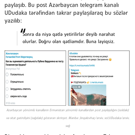
paylaşıb. Bu post Azərbaycan telegram kanalı
UDudaka tərəfindən təkrar paylaşılaraq bu sözlər
yazılıb:
Sonra da niyə qətlə yetirilirlər deyib narahat
olurlar. Doğru olan qətliamdır. Buna layiqsiz.
Azərbaycan yönümlü kanalların Ermənistan yönümlü kanallardan post paylaşdığını (soldakı)
və sitat gətirdiyini (sağdakı) göstərən skrinşot. Mənbə: Jinqalovhaç/arxiv, sol;UDudaka/arxiv,
sağ