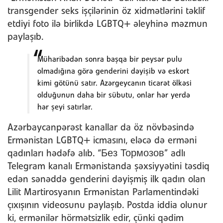
transgender seks işçilərinin öz xidmətlərini təklif
etdiyi foto ilə birlikdə LGBTQ+ əleyhinə məzmun
paylaşıb.
Müharibədən sonra başqa bir peysər pulu
olmadığına görə genderini dəyişib və eskort
kimi götünü satır. Azərgeycanın ticarət ölkəsi
olduğunun daha bir sübutu, onlar hər yerdə
hər şeyi satırlar.
Azərbaycanpərəst kanallar da öz növbəsində
Ermənistan LGBTQ+ icmasını, eləcə də erməni
qadınları hədəfə alıb. “Без Тормозов” adlı
Telegram kanalı Ermənistanda şəxsiyyətini təsdiq
edən sənəddə genderini dəyişmiş ilk qadın olan
Lilit Martirosyanın Ermənistan Parlamentindəki
çıxışının videosunu paylaşıb. Postda iddia olunur
ki, ermənilər hörmətsizlik edir, çünki qədim