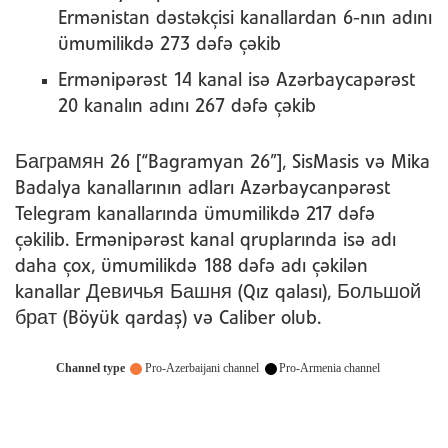
Ermənistan dəstəkçisi kanallardan 6-nın adını
ümumilikdə 273 dəfə çəkib
Ermənipərəst 14 kanal isə Azərbaycapərəst
20 kanalın adını 267 dəfə çəkib
Баграмян 26 [“Bagramyan 26”], SisMasis və Mika
Badalya kanallarının adları Azərbaycanpərəst
Telegram kanallarında ümumilikdə 217 dəfə
çəkilib. Ermənipərəst kanal qruplarında isə adı
daha çox, ümumilikdə 188 dəfə adı çəkilən
kanallar Девичья Башня (Qız qalası), Большой
брат (Böyük qardaş) və Caliber olub.