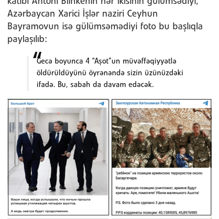
katibi Antoni Blinkenin hər ikisinin gülümsədiyi,
Azərbaycan Xarici İşlər naziri Ceyhun
Bayramovun isə gülümsəmədiyi foto bu başlıqla
paylaşılıb:
Gecə boyunca 4 “Aşot”un müvəffəqiyyətlə
öldürüldüyünü öyrənəndə sizin üzünüzdəki
ifadə. Bu, sabah da davam edəcək.