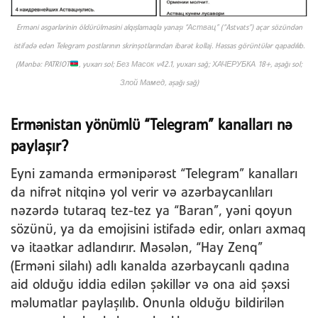
Erməni əsgərlərinin öldürülməsini alqışlamaqla yanaşı “Аствац” (“Astvats”) açar sözündən
istifadə edən Telegram postlarının skrinşotlarından ibarət kollaj. Həssas görüntülər qapadılıb.
(Mənbə: PATRIOT
, yuxarı sol; Без Масок v42.1, yuxarı sağ; ХАЧЕРУБКА 18+, aşağı sol;
Злой Мамед, aşağı sağ)
Ermənistan yönümlü “Telegram” kanalları nə
paylaşır?
Eyni zamanda ermənipərəst “Telegram” kanalları
da nifrət nitqinə yol verir və azərbaycanlıları
nəzərdə tutaraq tez-tez ya “Baran”, yəni qoyun
sözünü, ya da emojisini istifadə edir, onları axmaq
və itaətkar adlandırır. Məsələn, “Hay Zenq”
(Erməni silahı) adlı kanalda azərbaycanlı qadına
aid olduğu iddia edilən şəkillər və ona aid şəxsi
məlumatlar paylaşılıb. Onunla olduğu bildirilən