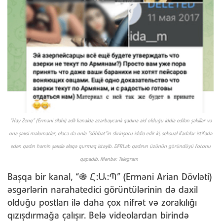
“Hay Zenq” (Erməni silahı) adlı kanalda azərbaycanlı qadına aid olduğu iddia edilən şəkillər və
ona şəxsi məlumatlar, eləcə də onla “söhbət”in skrinşotu iddia edir ki, seksual ifadələr istifadə
edən qadın həmin şəxslə əlaqə qurmaq istəyib. DFRLab qadının üzünün göründüyü fotonu
qapadıb. Mənbə: Telegram
Başqa bir kanal, “֍ Հ:Ա:Պ” (Erməni Arian Dövləti)
əsgərlərin narahatedici görüntülərinin də daxil
olduğu postları ilə daha çox nifrət və zorakılığı
qızışdırmağa çalışır. Belə videolardan birində