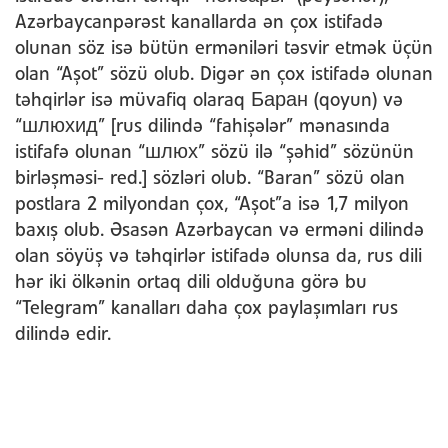
Azərbaycanpərəst kanallarda ən çox istifadə
olunan söz isə bütün erməniləri təsvir etmək üçün
olan “Aşot” sözü olub. Digər ən çox istifadə olunan
təhqirlər isə müvafiq olaraq Баран (qoyun) və
“шлюхид” [rus dilində “fahişələr” mənasında
istifafə olunan “шлюх” sözü ilə “şəhid” sözünün
birləşməsi- red.] sözləri olub. “Baran” sözü olan
postlara 2 milyondan çox, “Aşot”a isə 1,7 milyon
baxış olub. Əsasən Azərbaycan və erməni dilində
olan söyüş və təhqirlər istifadə olunsa da, rus dili
hər iki ölkənin ortaq dili olduğuna görə bu
“Telegram” kanalları daha çox paylaşımları rus
dilində edir.