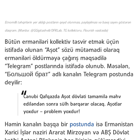
Etnomilli təhqirlərin yer aldığı postların qeyd olunması, paylaşılması və baxış sayını göstərən
diaqram. (Mənbə: @GGigitashvili/DFRLab, TG kollektoru, Flourish vasitəsilə)
Bütün erməniləri kollektiv təsvir etmək üçün
istifadə olunan “Aşot” sözü mütəmadi olaraq
erməniləri öldürməyə çağırış məqsədilə
“Telegram” postlarında istifadə olunub. Məsələn,
“Большой брат” adlı kanalın Telegram postunda
deyilir:
Cənubi Qafqazda Aşot dövləti tamamilə məhv
ediləndən sonra sülh bərqərar olacaq. Aşotlar
yoxdur – problem yoxdur!
Həmin kanalın başqa bir
postunda
isə Ermənistan
Xarici İşlər naziri Ararat Mirzoyan və ABŞ Dövlət