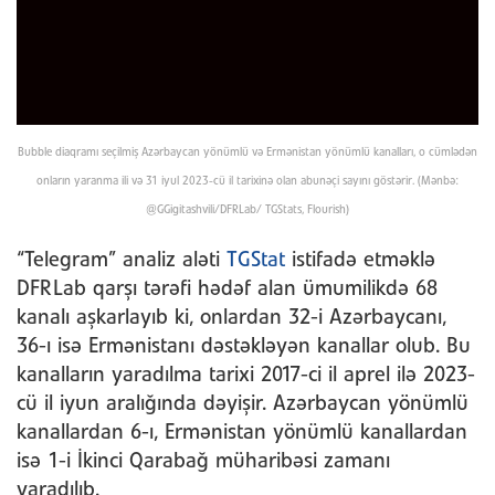
Bubble diaqramı seçilmiş Azərbaycan yönümlü və Ermənistan yönümlü kanalları, o cümlədən
onların yaranma ili və 31 iyul 2023-cü il tarixinə olan abunəçi sayını göstərir. (Mənbə:
@GGigitashvili/DFRLab/ TGStats, Flourish)
“Telegram” analiz aləti
TGStat
istifadə etməklə
DFRLab qarşı tərəfi hədəf alan ümumilikdə 68
kanalı aşkarlayıb ki, onlardan 32-i Azərbaycanı,
36-ı isə Ermənistanı dəstəkləyən kanallar olub. Bu
kanalların yaradılma tarixi 2017-ci il aprel ilə 2023-
cü il iyun aralığında dəyişir. Azərbaycan yönümlü
kanallardan 6-ı, Ermənistan yönümlü kanallardan
isə 1-i İkinci Qarabağ müharibəsi zamanı
yaradılıb.