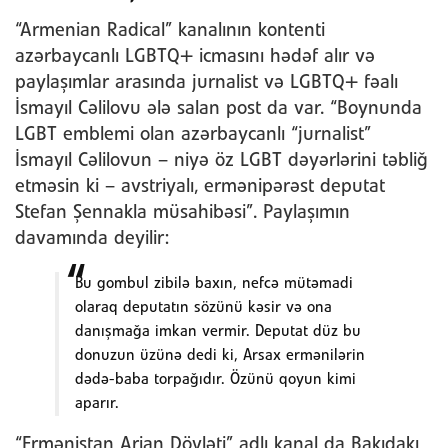
“Armenian Radical” kanalının kontenti
azərbaycanlı LGBTQ+ icmasını hədəf alır və
paylaşımlar arasında jurnalist və LGBTQ+ fəalı
İsmayıl Cəlilovu ələ salan post da var. “Boynunda
LGBT emblemi olan azərbaycanlı “jurnalist”
İsmayıl Cəlilovun – niyə öz LGBT dəyərlərini təbliğ
etməsin ki – avstriyalı, ermənipərəst deputat
Stefan Şennakla müsahibəsi”. Paylaşımın
davamında deyilir:
Bu gombul zibilə baxın, nefcə mütəmadi
olaraq deputatın sözünü kəsir və ona
danışmağa imkan vermir. Deputat düz bu
donuzun üzünə dedi ki, Arsax ermənilərin
dədə-baba torpağıdır. Özünü qoyun kimi
aparır.
“Ermənistan Arian Dövləti” adlı kanal da Bakıdakı