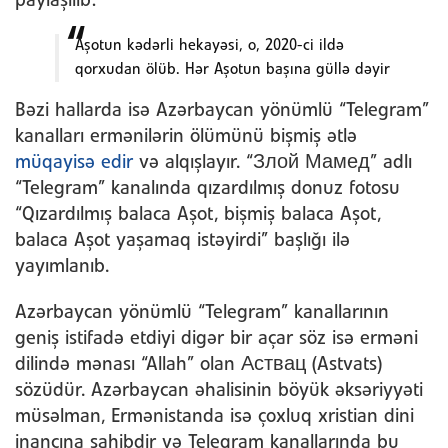
paylaşılıb:
Aşotun kədərli hekayəsi, o, 2020-ci ildə
qorxudan ölüb. Hər Aşotun başına güllə dəyir
Bəzi hallarda isə Azərbaycan yönümlü “Telegram”
kanalları ermənilərin ölümünü bişmiş ətlə
müqayisə edir
və alqışlayır. “Злой Мамед” adlı
“Telegram” kanalında qızardılmış donuz fotosu
“Qızardılmış balaca Aşot, bişmiş balaca Aşot,
balaca Aşot yaşamaq istəyirdi” başlığı ilə
yayımlanıb.
Azərbaycan yönümlü “Telegram” kanallarının
geniş istifadə etdiyi digər bir açar söz isə erməni
dilində mənası “Allah” olan Аствац (Astvats)
sözüdür. Azərbaycan əhalisinin böyük əksəriyyəti
müsəlman, Ermənistanda isə çoxluq xristian dini
inancına sahibdir və Teleqram kanallarında bu