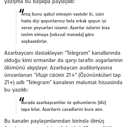
yazışma bu başlıqla paylaşılıb:
Artıq bunu qəbul etməyin vaxtıdır ki, sizin
hətta dişi qoyunlarınız belə erkək qoyun iyi
verən peysərləri istəmir. Azərilər özlərini bizə
təslim etməyə [seksual mənada] görə
xoşbəxtdirlər.
Azərbaycanı dəstəkləyən “Telegram” kanallarında
olduğu kimi ermənilər də qarşı tərəfin əsgərlərinin
ölümünü alqışlayır. Azərbaycan auditoriyasına
ünvanlanan “Ищи своих 21+” (Özününküləri tap
21+) adlı “Telegram” kanalının məlumat hissəsində
bu yazılıb:
Burada azərbaycanlılar öz qohumlarını [ölü]
tapa bilər. Azərilərin cəsədlərini bura atın.
Bu kanalın paylaşımlarından birində ölmüş