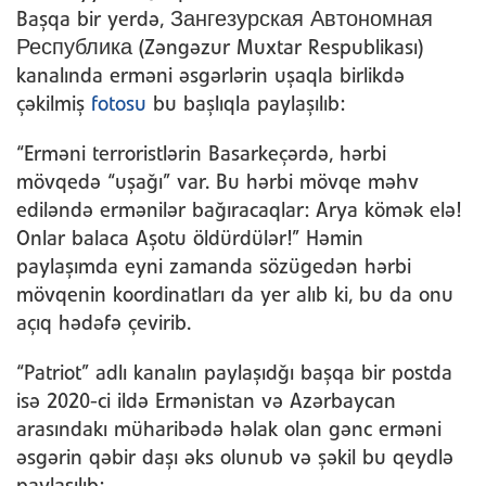
Başqa bir yerdə, Зангезурская Автономная
Республика (Zəngəzur Muxtar Respublikası)
kanalında erməni əsgərlərin uşaqla birlikdə
çəkilmiş
fotosu
bu başlıqla paylaşılıb:
“Erməni terroristlərin Basarkeçərdə, hərbi
mövqedə “uşağı” var. Bu hərbi mövqe məhv
ediləndə ermənilər bağıracaqlar: Arya kömək elə!
Onlar balaca Aşotu öldürdülər!” Həmin
paylaşımda eyni zamanda sözügedən hərbi
mövqenin koordinatları da yer alıb ki, bu da onu
açıq hədəfə çevirib.
“Patriot” adlı kanalın paylaşıdğı başqa bir postda
isə 2020-ci ildə Ermənistan və Azərbaycan
arasındakı müharibədə həlak olan gənc erməni
əsgərin qəbir daşı əks olunub və şəkil bu qeydlə