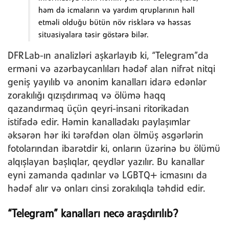
həm də icmaların və yardım qruplarının həll
etməli olduğu bütün növ risklərə və həssas
situasiyalara təsir göstərə bilər.
DFRLab-ın analizləri aşkarlayıb ki, “Telegram”da
erməni və azərbaycanlıları hədəf alan nifrət nitqi
geniş yayılıb və anonim kanalları idarə edənlər
zorakılığı qızışdırımaq və ölümə haqq
qazandırmaq üçün qeyri-insani ritorikadan
istifadə edir. Həmin kanalladakı paylaşımlar
əksərən hər iki tərəfdən olan ölmüş əsgərlərin
fotolarından ibarətdir ki, onların üzərinə bu ölümü
alqışlayan başlıqlar, qeydlər yazılır. Bu kanallar
eyni zamanda qadınlar və LGBTQ+ icmasını da
hədəf alır və onları cinsi zorakılıqla təhdid edir.
“Telegram” kanalları necə araşdırılıb?