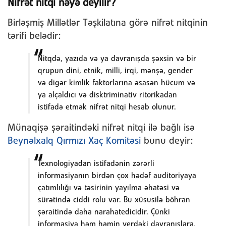
Nifrət nitqi nəyə deyilir?
Birləşmiş Millətlər Təşkilatına görə nifrət nitqinin
tərifi belədir:
Nitqdə, yazıda və ya davranışda şəxsin və bir
qrupun dini, etnik, milli, irqi, mənşə, gender
və digər kimlik faktorlarına əsasən hücum və
ya alçaldıcı və disktriminativ ritorikadan
istifadə etmək nifrət nitqi hesab olunur.
Münaqişə şəraitindəki nifrət nitqi ilə bağlı isə
Beynəlxalq Qırmızı Xaç Komitəsi
bunu deyir:
Texnologiyadan istifadənin zərərli
informasiyanın birdən çox hədəf auditoriyaya
çatımlılığı və təsirinin yayılma əhatəsi və
sürətində ciddi rolu var. Bu xüsusilə böhran
şəraitində daha narahatedicidir. Çünki
informasiya həm həmin yerdəki davranışlara,