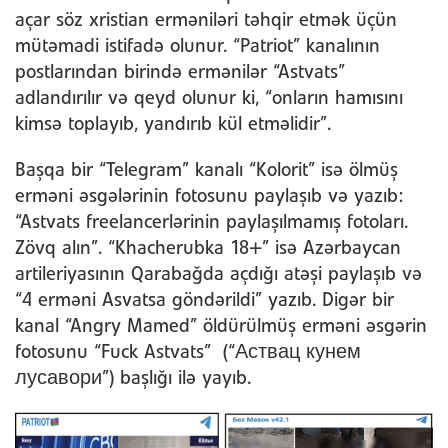
açar söz xristian erməniləri təhqir etmək üçün
mütəmadi istifadə olunur. “Patriot” kanalının
postlarından birində ermənilər “Astvats”
adlandırılır və qeyd olunur ki, “onların hamısını
kimsə toplayıb, yandırıb kül etməlidir”.
Başqa bir “Telegram” kanalı “Kolorit” isə ölmüş
erməni əsgələrinin fotosunu paylaşıb və yazıb:
“Astvats freelancerlərinin paylaşılmamış fotoları.
Zövq alın”. “Khacherubka 18+” isə Azərbaycan
artileriyasının Qarabağda açdığı atəşi paylaşıb və
“4 erməni Asvatsa göndərildi” yazıb. Digər bir
kanal “Angry Mamed” öldürülmüş erməni əsgərin
fotosunu “Fuck Astvats” (“Аствац кунем
лусавори”) başlığı ilə yayıb.