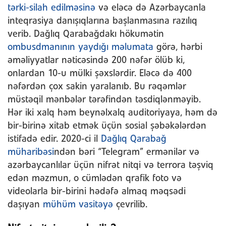
tərki-silah edilməsinə
və eləcə də Azərbaycanla
inteqrasiya danışıqlarına başlanmasına razılıq
verib. Dağlıq Qarabağdakı hökumətin
ombusdmanının yaydığı məlumata
görə, hərbi
əməliyyatlar nəticəsində 200 nəfər ölüb ki,
onlardan 10-u mülki şəxslərdir. Eləcə də 400
nəfərdən çox sakin yaralanıb. Bu rəqəmlər
müstəqil mənbələr tərəfindən təsdiqlənməyib.
Hər iki xalq həm beynəlxalq auditoriyaya, həm də
bir-birinə xitab etmək üçün sosial şəbəkələrdən
istifadə edir. 2020-ci il
Dağlıq Qarabağ
müharibəsi
ndən bəri “Telegram” ermənilər və
azərbaycanlılar üçün nifrət nitqi və terrora təşviq
edən məzmun, o cümlədən qrafik foto və
videolarla bir-birini hədəfə almaq məqsədi
daşıyan
mühüm vasitəyə
çevrilib.