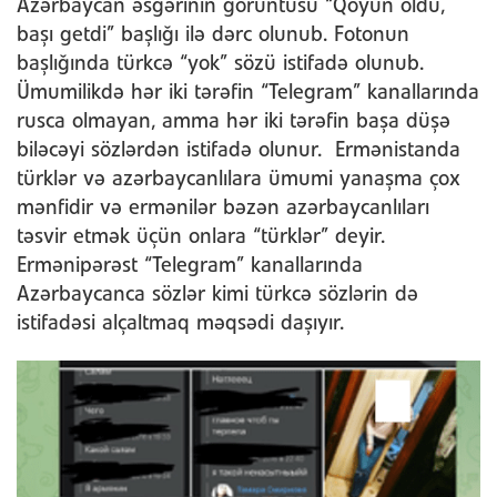
Azərbaycan əsgərinin görüntüsü “Qoyun öldü,
başı getdi” başlığı ilə dərc olunub. Fotonun
başlığında türkcə “yok” sözü istifadə olunub.
Ümumilikdə hər iki tərəfin “Telegram” kanallarında
rusca olmayan, amma hər iki tərəfin başa düşə
biləcəyi sözlərdən istifadə olunur. Ermənistanda
türklər və azərbaycanlılara ümumi yanaşma çox
mənfidir və ermənilər bəzən azərbaycanlıları
təsvir etmək üçün onlara “türklər” deyir.
Ermənipərəst “Telegram” kanallarında
Azərbaycanca sözlər kimi türkcə sözlərin də
istifadəsi alçaltmaq məqsədi daşıyır.