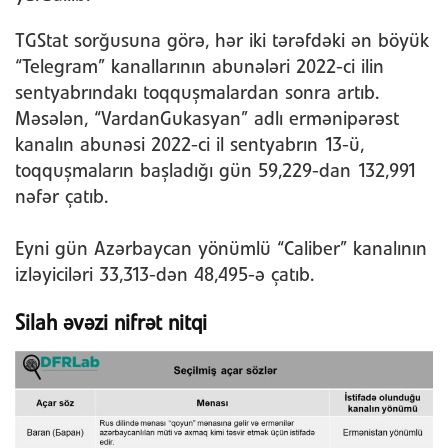
TGStat sorğusuna görə, hər iki tərəfdəki ən böyük
“Telegram” kanallarının abunələri 2022-ci ilin
sentyabrındakı toqquşmalardan sonra artıb.
Məsələn, “VardanGukasyan” adlı ermənipərəst
kanalın abunəsi 2022-ci il sentyabrın 13-ü,
toqquşmaların başladığı gün 59,229-dan 132,991
nəfər çatıb.
Eyni gün Azərbaycan yönümlü “Caliber” kanalının
izləyiciləri 33,313-dən 48,495-ə çatıb.
Silah əvəzi nifrət nitqi