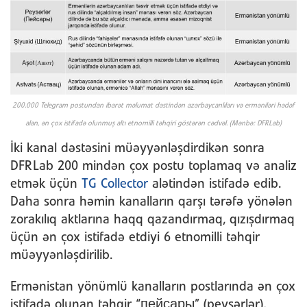
200.000 Telegram postundan ibarət məlumat dəstindən azərbaycanlıları və erməniləri hədəf
alan, ən çox istifadə olunmuş altı etnomilli təhqiri göstərən cədvəl. (Mənbə: DFRLab)
İki kanal dəstəsini müəyyənləşdirdikən sonra
DFRLab 200 mindən çox postu toplamaq və analiz
etmək üçün
TG Collector
alətindən istifadə edib.
Daha sonra həmin kanalların qarşı tərəfə yönələn
zorakılıq aktlarına haqq qazandırmaq, qızışdırmaq
üçün ən çox istifadə etdiyi 6 etnomilli təhqir
müəyyənləşdirilib.
Ermənistan yönümlü kanalların postlarında ən çox
istifadə olunan təhqir “пейсары” (peysərlər),