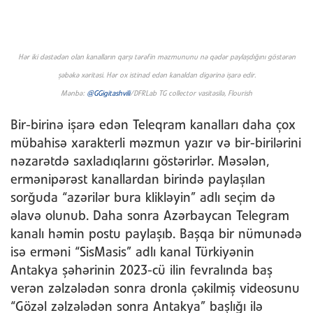
Hər iki dəstədən olan kanalların qarşı tərəfin məzmununu nə qədər paylaşdığını göstərən
şəbəkə xəritəsi. Hər ox istinad edən kanaldan digərinə işarə edir.
Mənbə:
@GGigitashvili
/DFRLab TG collector vasitəsilə, Flourish
Bir-birinə işarə edən Teleqram kanalları daha çox
mübahisə xarakterli məzmun yazır və bir-birilərini
nəzarətdə saxladıqlarını göstərirlər. Məsələn,
ermənipərəst kanallardan birində paylaşılan
sorğuda “azərilər bura klikləyin” adlı seçim də
əlavə olunub. Daha sonra Azərbaycan Telegram
kanalı həmin postu paylaşıb. Başqa bir nümunədə
isə erməni “SisMasis” adlı kanal Türkiyənin
Antakya şəhərinin 2023-cü ilin fevralında baş
verən zəlzələdən sonra dronla çəkilmiş videosunu
“Gözəl zəlzələdən sonra Antakya” başlığı ilə