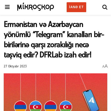
IANƏ ET
Ermənistan və Azərbaycan
yönümlü “Telegram” kanalları bir-
birilərinə qarşı zorakılığı necə
təşviq edir? DFRLab izah edir!
A
A
27 Oktyabr 2023