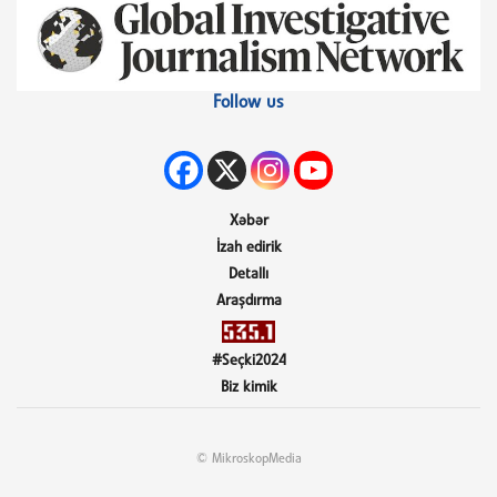
Follow us
Xəbər
İzah edirik
Detallı
Araşdırma
#Seçki2024
Biz kimik
© MikroskopMedia