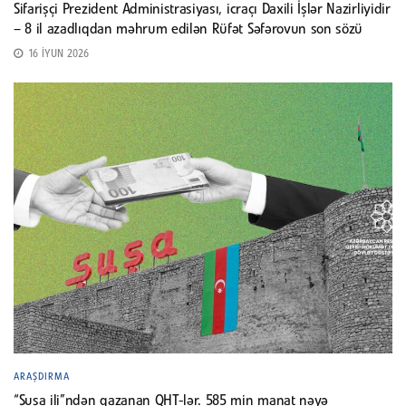
Sifarişçi Prezident Administrasiyası, icraçı Daxili İşlər Nazirliyidir
– 8 il azadlıqdan məhrum edilən Rüfət Səfərovun son sözü
16 İYUN 2026
ARAŞDIRMA
“Şuşa ili”ndən qazanan QHT-lər. 585 min manat nəyə