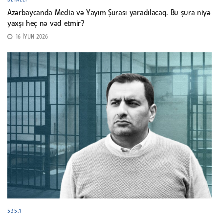
DETALLI
Azərbaycanda Media və Yayım Şurası yaradılacaq. Bu şura niyə
yaxşı heç nə vəd etmir?
16 İYUN 2026
535.1