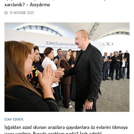
xərclənib? – Araşdırma
14 NOYABR 2025
İZAH EDIRIK
İşğaldan azad olunan ərazilərə qayıdanlara öz evlərini tikməyə