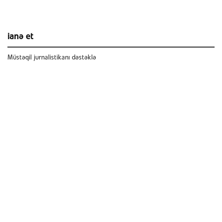
ianə et
Müstəqil jurnalistikanı dəstəklə