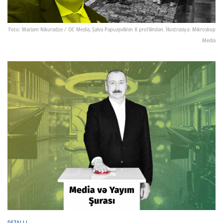
Foto: Mariam Nikuradze / OC Media, Şalva Papuaşvilinin X profilindən. İllustrasiya: Mikroskop
Media