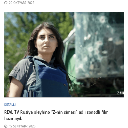
20 OKTYABR 2025
DETALLI
REAL TV Rusiya əleyhinə “Z-nin siması” adlı sənədli film
hazırlayıb
15 SENTYABR 2025