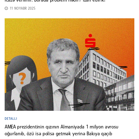
icazə verilmir. Burada problem nədir? İzah edirik!
11 NOYABR 2025
DETALLI
AMEA prezidentinin qızının Almaniyada 1 milyon avrosu
oğurlanıb, özü isə polisə getmək yerinə Bakıya qaçıb