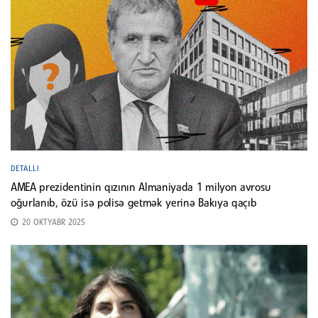
DETALLI
AMEA prezidentinin qızının Almaniyada 1 milyon avrosu
oğurlanıb, özü isə polisə getmək yerinə Bakıya qaçıb
20 OKTYABR 2025