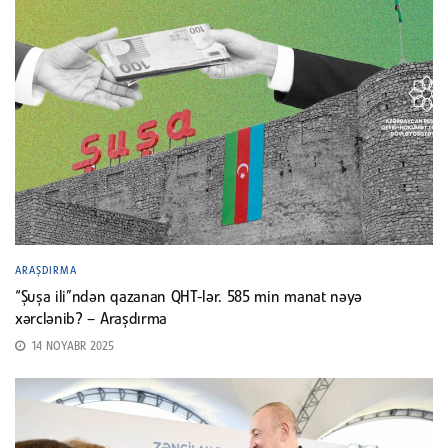
ARAŞDIRMA
“Şuşa ili”ndən qazanan QHT-lər. 585 min manat nəyə
xərclənib? – Araşdırma
14 NOYABR 2025