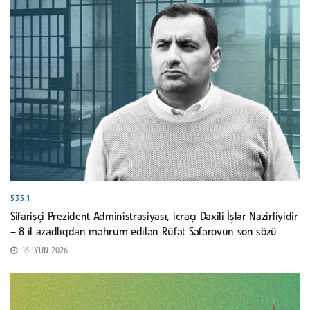
535.1
Sifarişçi Prezident Administrasiyası, icraçı Daxili İşlər Nazirliyidir
– 8 il azadlıqdan məhrum edilən Rüfət Səfərovun son sözü
16 İYUN 2026