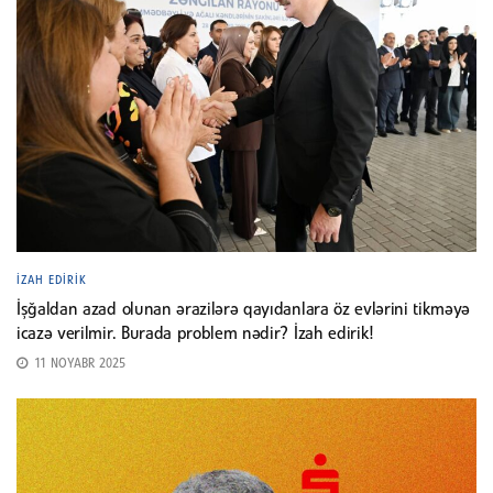
İZAH EDIRIK
İşğaldan azad olunan ərazilərə qayıdanlara öz evlərini tikməyə
icazə verilmir. Burada problem nədir? İzah edirik!
11 NOYABR 2025