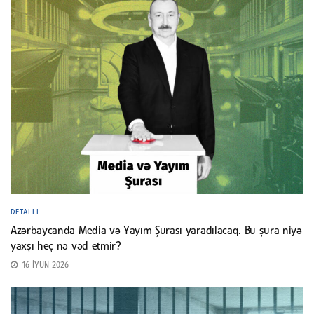
DETALLI
Azərbaycanda Media və Yayım Şurası yaradılacaq. Bu şura niyə
yaxşı heç nə vəd etmir?
16 İYUN 2026