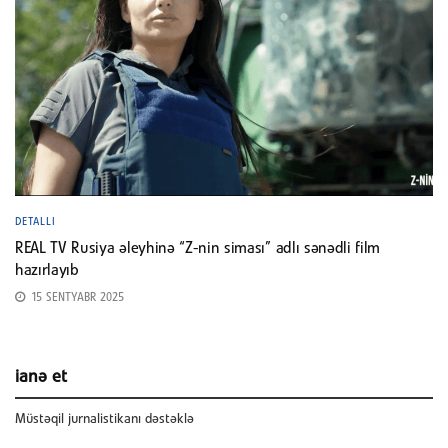
DETALLI
REAL TV Rusiya əleyhinə “Z-nin siması” adlı sənədli film
hazırlayıb
15 SENTYABR 2025
ianə et
Müstəqil jurnalistikanı dəstəklə