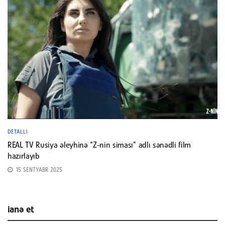
DETALLI
REAL TV Rusiya əleyhinə “Z-nin siması” adlı sənədli film
hazırlayıb
15 SENTYABR 2025
ianə et