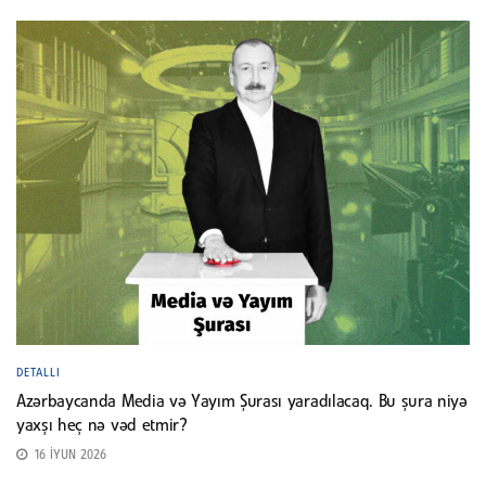
DETALLI
Azərbaycanda Media və Yayım Şurası yaradılacaq. Bu şura niyə
yaxşı heç nə vəd etmir?
16 İYUN 2026