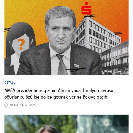
DETALLI
AMEA prezidentinin qızının Almaniyada 1 milyon avrosu
oğurlanıb, özü isə polisə getmək yerinə Bakıya qaçıb
20 OKTYABR 2025