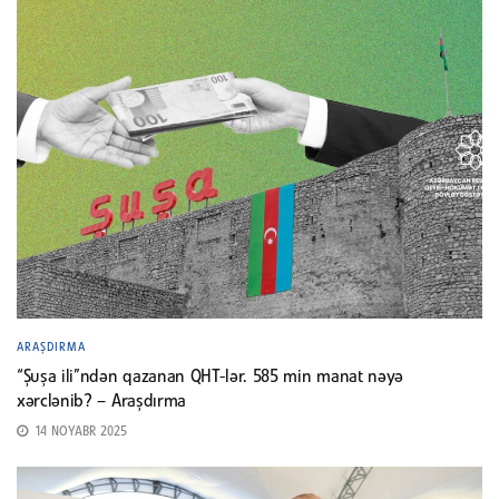
ARAŞDIRMA
“Şuşa ili”ndən qazanan QHT-lər. 585 min manat nəyə
xərclənib? – Araşdırma
14 NOYABR 2025