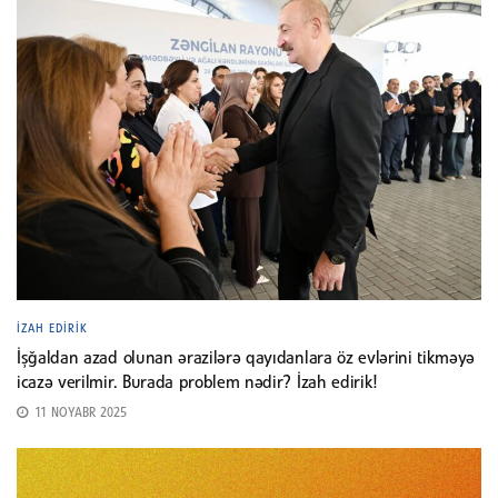
İZAH EDIRIK
İşğaldan azad olunan ərazilərə qayıdanlara öz evlərini tikməyə
icazə verilmir. Burada problem nədir? İzah edirik!
11 NOYABR 2025