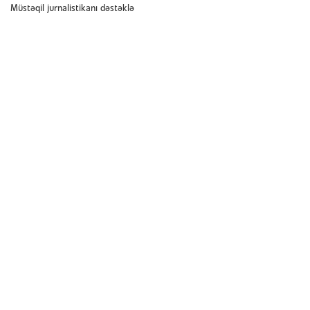
Müstəqil jurnalistikanı dəstəklə