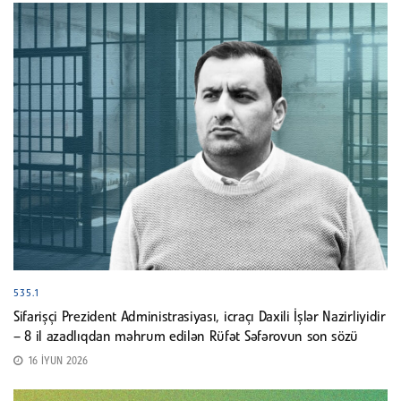
535.1
Sifarişçi Prezident Administrasiyası, icraçı Daxili İşlər Nazirliyidir
– 8 il azadlıqdan məhrum edilən Rüfət Səfərovun son sözü
16 İYUN 2026