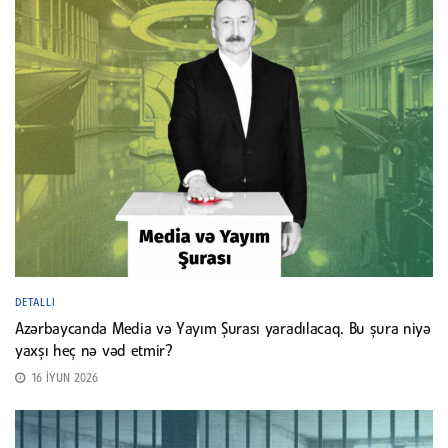
DETALLI
Azərbaycanda Media və Yayım Şurası yaradılacaq. Bu şura niyə
yaxşı heç nə vəd etmir?
16 İYUN 2026