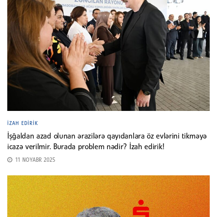
İZAH EDIRIK
İşğaldan azad olunan ərazilərə qayıdanlara öz evlərini tikməyə
icazə verilmir. Burada problem nədir? İzah edirik!
11 NOYABR 2025