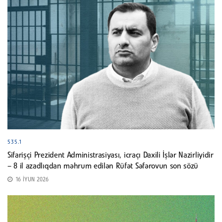
535.1
Sifarişçi Prezident Administrasiyası, icraçı Daxili İşlər Nazirliyidir
– 8 il azadlıqdan məhrum edilən Rüfət Səfərovun son sözü
16 İYUN 2026