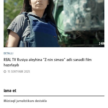
DETALLI
REAL TV Rusiya əleyhinə “Z-nin siması” adlı sənədli film
hazırlayıb
15 SENTYABR 2025
ianə et
Müstəqil jurnalistikanı dəstəklə