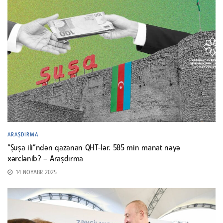
ARAŞDIRMA
“Şuşa ili”ndən qazanan QHT-lər. 585 min manat nəyə
xərclənib? – Araşdırma
14 NOYABR 2025