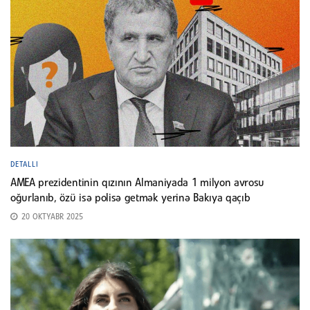
DETALLI
AMEA prezidentinin qızının Almaniyada 1 milyon avrosu
oğurlanıb, özü isə polisə getmək yerinə Bakıya qaçıb
20 OKTYABR 2025