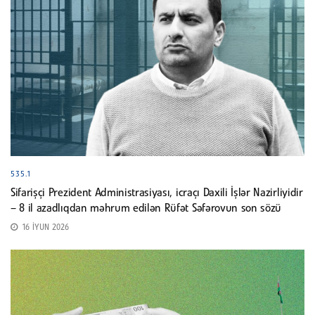
535.1
Sifarişçi Prezident Administrasiyası, icraçı Daxili İşlər Nazirliyidir
– 8 il azadlıqdan məhrum edilən Rüfət Səfərovun son sözü
16 İYUN 2026