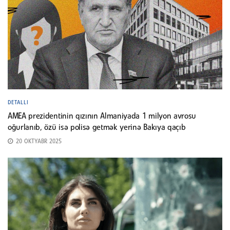
DETALLI
AMEA prezidentinin qızının Almaniyada 1 milyon avrosu
oğurlanıb, özü isə polisə getmək yerinə Bakıya qaçıb
20 OKTYABR 2025