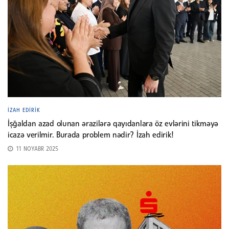
İZAH EDIRIK
İşğaldan azad olunan ərazilərə qayıdanlara öz evlərini tikməyə
icazə verilmir. Burada problem nədir? İzah edirik!
11 NOYABR 2025