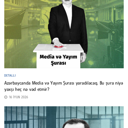
DETALLI
Azərbaycanda Media və Yayım Şurası yaradılacaq. Bu şura niyə
yaxşı heç nə vəd etmir?
16 İYUN 2026