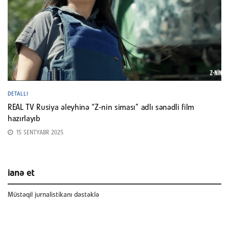
DETALLI
REAL TV Rusiya əleyhinə “Z-nin siması” adlı sənədli film
hazırlayıb
15 SENTYABR 2025
ianə et
Müstəqil jurnalistikanı dəstəklə