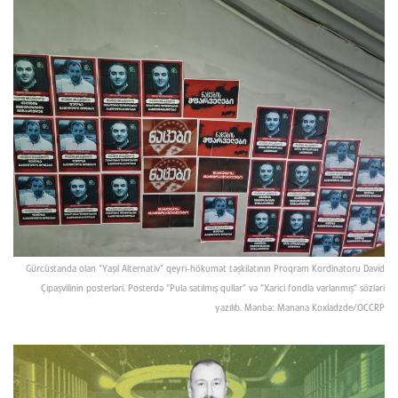
Gürcüstanda olan “Yaşıl Alternativ” qeyri-hökumət təşkilatının Proqram Kordinatoru David
Çipaşvilinin posterləri. Posterdə “Pula satılmış qullar” və “Xarici fondla varlanmış” sözləri
yazılıb. Mənbə: Manana Koxladzde/OCCRP