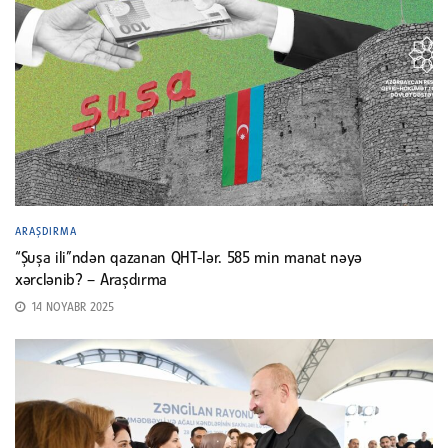
ARAŞDIRMA
“Şuşa ili”ndən qazanan QHT-lər. 585 min manat nəyə
xərclənib? – Araşdırma
14 NOYABR 2025