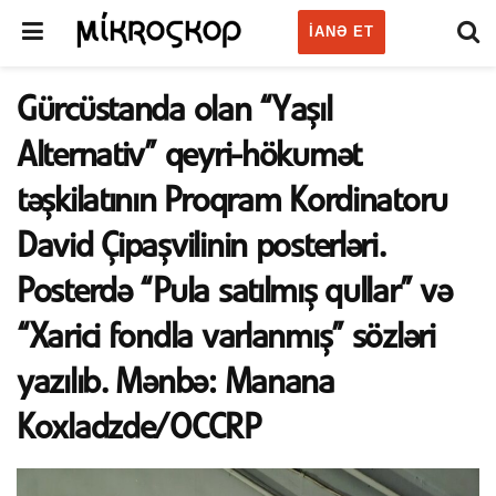
IANƏ ET
Gürcüstanda olan “Yaşıl
Alternativ” qeyri-hökumət
təşkilatının Proqram Kordinatoru
David Çipaşvilinin posterləri.
Posterdə “Pula satılmış qullar” və
“Xarici fondla varlanmış” sözləri
yazılıb. Mənbə: Manana
Koxladzde/OCCRP