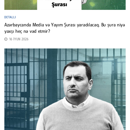
DETALLI
Azərbaycanda Media və Yayım Şurası yaradılacaq. Bu şura niyə
yaxşı heç nə vəd etmir?
16 İYUN 2026