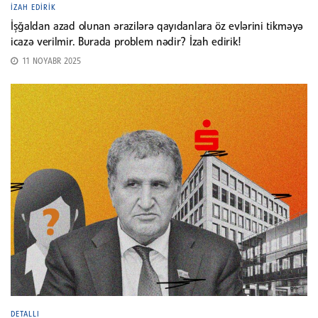
İZAH EDIRIK
İşğaldan azad olunan ərazilərə qayıdanlara öz evlərini tikməyə
icazə verilmir. Burada problem nədir? İzah edirik!
11 NOYABR 2025
DETALLI