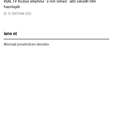
REAL TV Rusiya əleyhinə “Z-nin siması” adlı sənədli film
hazırlayıb
15 SENTYABR 2025
ianə et
Müstəqil jurnalistikanı dəstəklə