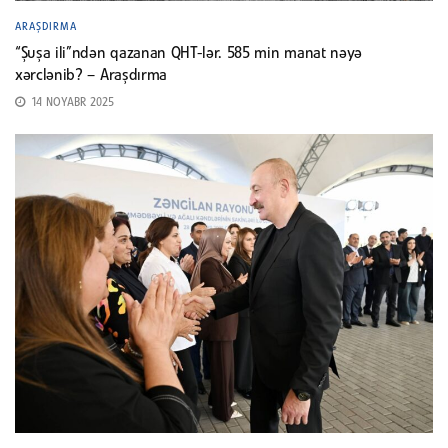
ARAŞDIRMA
“Şuşa ili”ndən qazanan QHT-lər. 585 min manat nəyə
xərclənib? – Araşdırma
14 NOYABR 2025