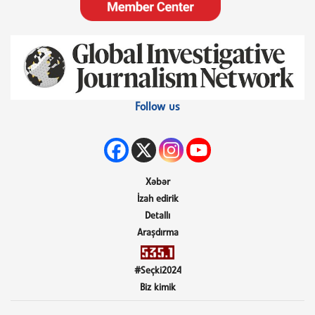
Follow us
Xəbər
İzah edirik
Detallı
Araşdırma
#Seçki2024
Biz kimik