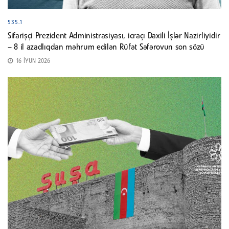
535.1
Sifarişçi Prezident Administrasiyası, icraçı Daxili İşlər Nazirliyidir
– 8 il azadlıqdan məhrum edilən Rüfət Səfərovun son sözü
16 İYUN 2026