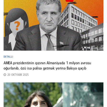
DETALLI
AMEA prezidentinin qızının Almaniyada 1 milyon avrosu
oğurlanıb, özü isə polisə getmək yerinə Bakıya qaçıb
20 OKTYABR 2025