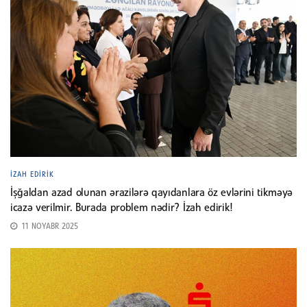
İZAH EDIRIK
İşğaldan azad olunan ərazilərə qayıdanlara öz evlərini tikməyə
icazə verilmir. Burada problem nədir? İzah edirik!
11 NOYABR 2025