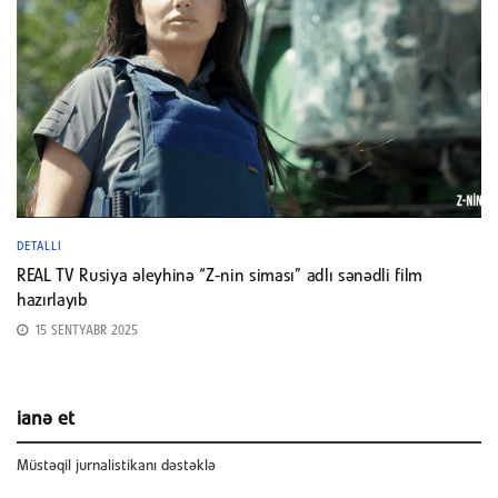
DETALLI
REAL TV Rusiya əleyhinə “Z-nin siması” adlı sənədli film
hazırlayıb
15 SENTYABR 2025
ianə et
Müstəqil jurnalistikanı dəstəklə