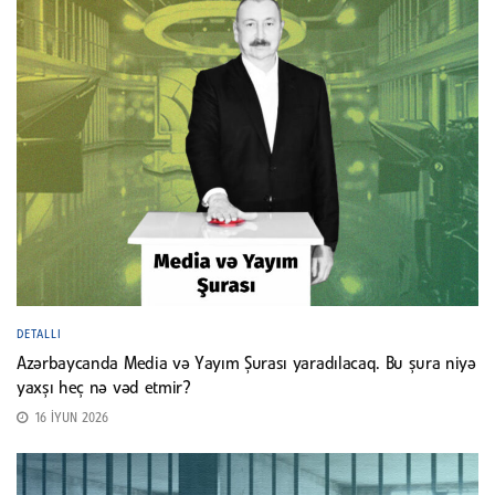
DETALLI
Azərbaycanda Media və Yayım Şurası yaradılacaq. Bu şura niyə
yaxşı heç nə vəd etmir?
16 İYUN 2026