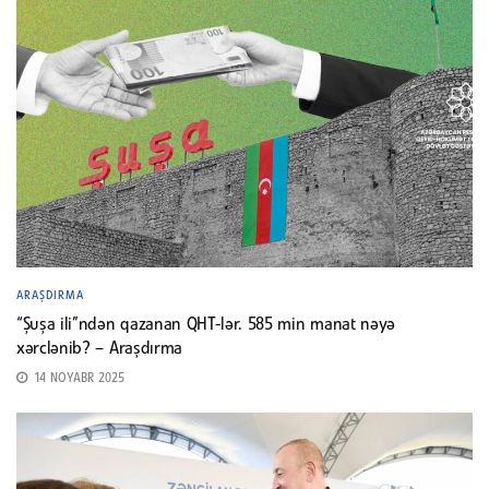
ARAŞDIRMA
“Şuşa ili”ndən qazanan QHT-lər. 585 min manat nəyə
xərclənib? – Araşdırma
14 NOYABR 2025