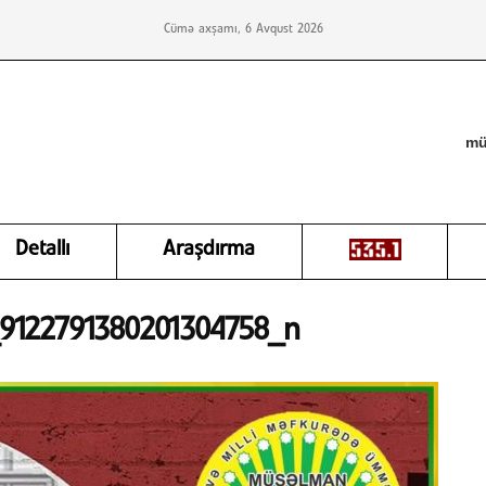
Cümə axşamı, 6 Avqust 2026
mü
Detallı
Araşdırma
9122791380201304758_n