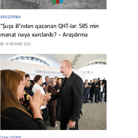
ARAŞDIRMA
“Şuşa ili”ndən qazanan QHT-lər. 585 min
manat nəyə xərclənib? – Araşdırma
14 NOYABR 2025
İZAH EDIRIK