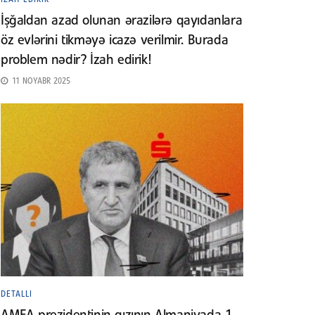
İşğaldan azad olunan ərazilərə qayıdanlara
öz evlərini tikməyə icazə verilmir. Burada
problem nədir? İzah edirik!
11 NOYABR 2025
DETALLI