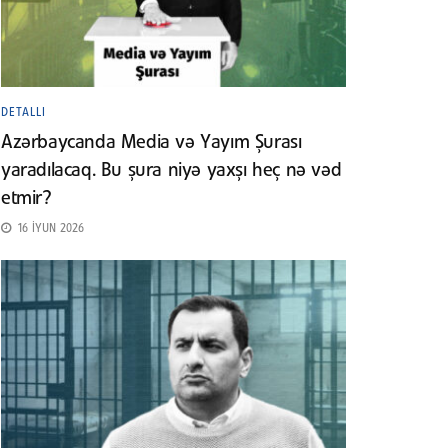
DETALLI
Azərbaycanda Media və Yayım Şurası
yaradılacaq. Bu şura niyə yaxşı heç nə vəd
etmir?
16 İYUN 2026