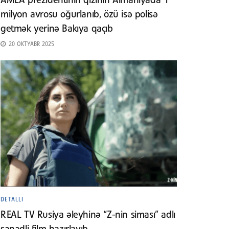
AMEA prezidentinin qızının Almaniyada 1
milyon avrosu oğurlanıb, özü isə polisə
getmək yerinə Bakıya qaçıb
20 OKTYABR 2025
DETALLI
REAL TV Rusiya əleyhinə “Z-nin siması” adlı