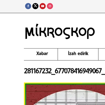
Xəbər
İzah edirik
281167232_677078416949067_