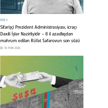
535.1
Sifarişçi Prezident Administrasiyası, icraçı
Daxili İşlər Nazirliyidir – 8 il azadlıqdan
məhrum edilən Rüfət Səfərovun son sözü
16 İYUN 2026