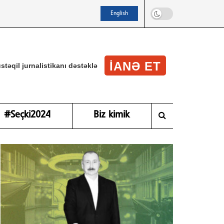
English
IANƏ ET
stəqil jurnalistikanı dəstəklə
#Seçki2024
Biz kimik