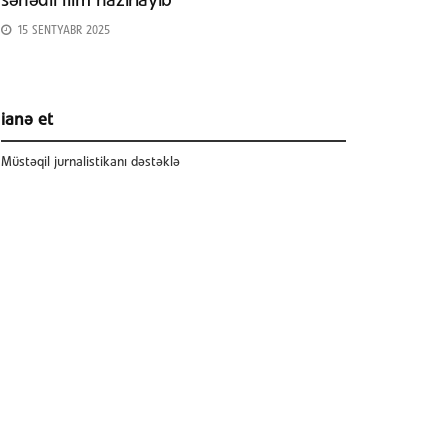
sənədli film hazırlayıb
15 SENTYABR 2025
ianə et
Müstəqil jurnalistikanı dəstəklə