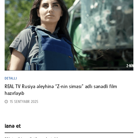
DETALLI
REAL TV Rusiya əleyhinə “Z-nin siması” adlı sənədli film
hazırlayıb
15 SENTYABR 2025
ianə et