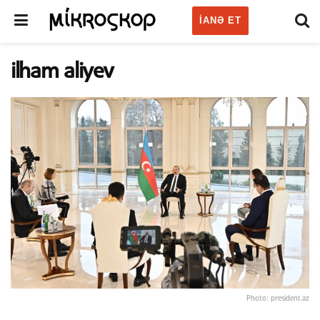
IANƏ ET
ilham aliyev
Photo: president.az