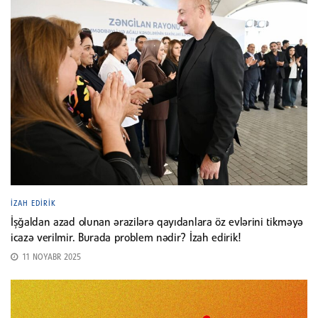
İZAH EDIRIK
İşğaldan azad olunan ərazilərə qayıdanlara öz evlərini tikməyə
icazə verilmir. Burada problem nədir? İzah edirik!
11 NOYABR 2025