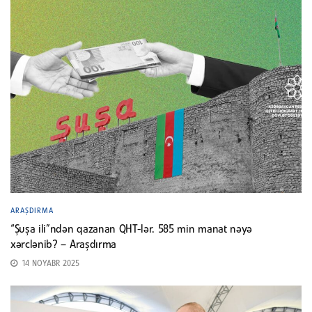
ARAŞDIRMA
“Şuşa ili”ndən qazanan QHT-lər. 585 min manat nəyə
xərclənib? – Araşdırma
14 NOYABR 2025