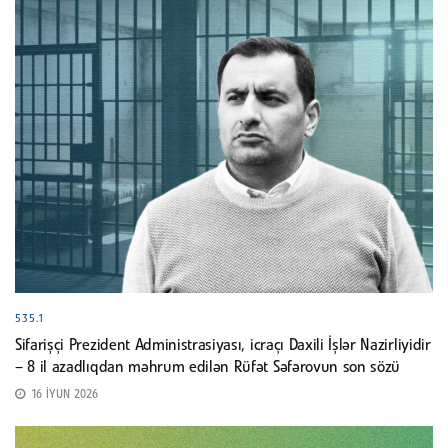
535.1
Sifarişçi Prezident Administrasiyası, icraçı Daxili İşlər Nazirliyidir
– 8 il azadlıqdan məhrum edilən Rüfət Səfərovun son sözü
16 İYUN 2026