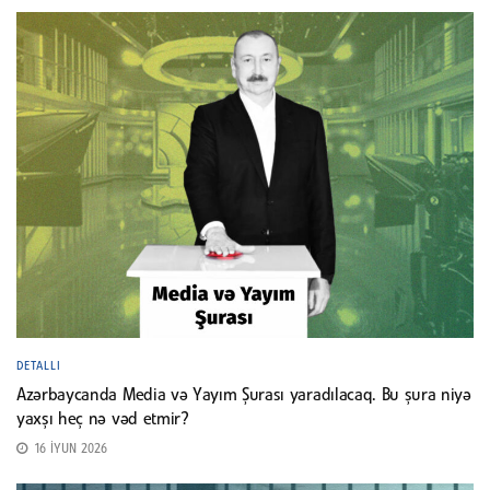
DETALLI
Azərbaycanda Media və Yayım Şurası yaradılacaq. Bu şura niyə
yaxşı heç nə vəd etmir?
16 İYUN 2026