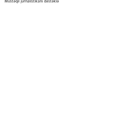
Müstəqil jurnalistikanı dəstəklə