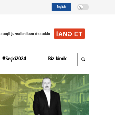
English
IANƏ ET
stəqil jurnalistikanı dəstəklə
#Seçki2024
Biz kimik