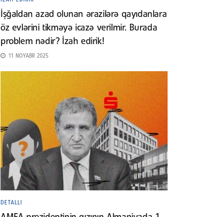
İşğaldan azad olunan ərazilərə qayıdanlara
öz evlərini tikməyə icazə verilmir. Burada
problem nədir? İzah edirik!
11 NOYABR 2025
DETALLI