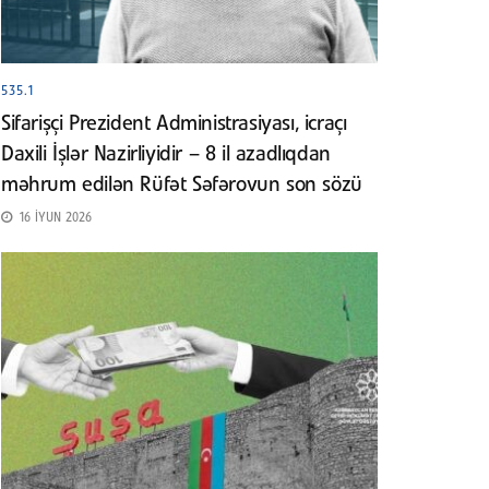
535.1
Sifarişçi Prezident Administrasiyası, icraçı
Daxili İşlər Nazirliyidir – 8 il azadlıqdan
məhrum edilən Rüfət Səfərovun son sözü
16 İYUN 2026