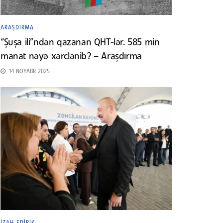
ARAŞDIRMA
“Şuşa ili”ndən qazanan QHT-lər. 585 min
manat nəyə xərclənib? – Araşdırma
14 NOYABR 2025
İZAH EDIRIK