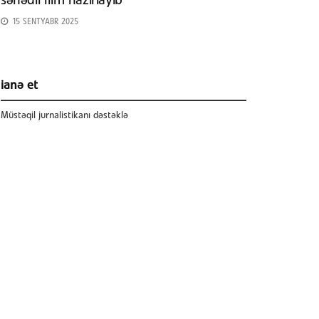
sənədli film hazırlayıb
15 SENTYABR 2025
ianə et
Müstəqil jurnalistikanı dəstəklə