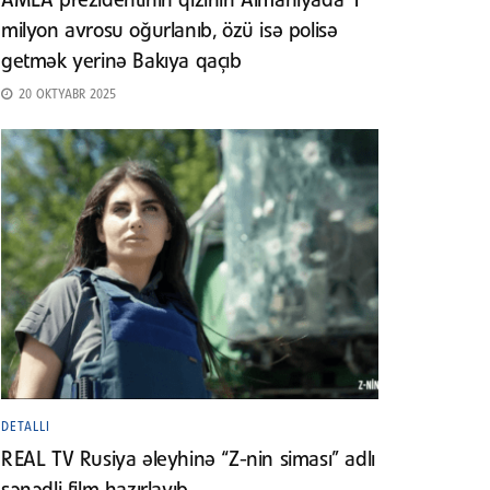
AMEA prezidentinin qızının Almaniyada 1
milyon avrosu oğurlanıb, özü isə polisə
getmək yerinə Bakıya qaçıb
20 OKTYABR 2025
DETALLI
REAL TV Rusiya əleyhinə “Z-nin siması” adlı