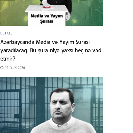
DETALLI
Azərbaycanda Media və Yayım Şurası
yaradılacaq. Bu şura niyə yaxşı heç nə vəd
etmir?
16 İYUN 2026