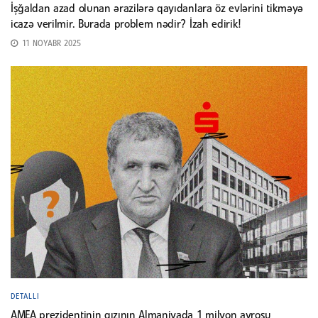
İşğaldan azad olunan ərazilərə qayıdanlara öz evlərini tikməyə
icazə verilmir. Burada problem nədir? İzah edirik!
11 NOYABR 2025
DETALLI
AMEA prezidentinin qızının Almaniyada 1 milyon avrosu