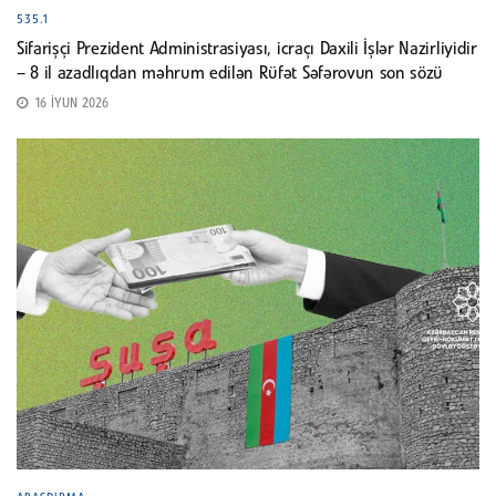
535.1
Sifarişçi Prezident Administrasiyası, icraçı Daxili İşlər Nazirliyidir
– 8 il azadlıqdan məhrum edilən Rüfət Səfərovun son sözü
16 İYUN 2026