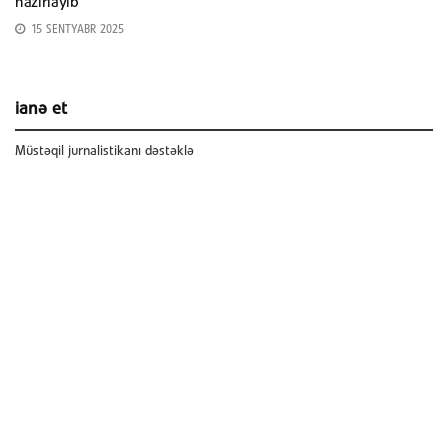
hazırlayıb
15 SENTYABR 2025
ianə et
Müstəqil jurnalistikanı dəstəklə