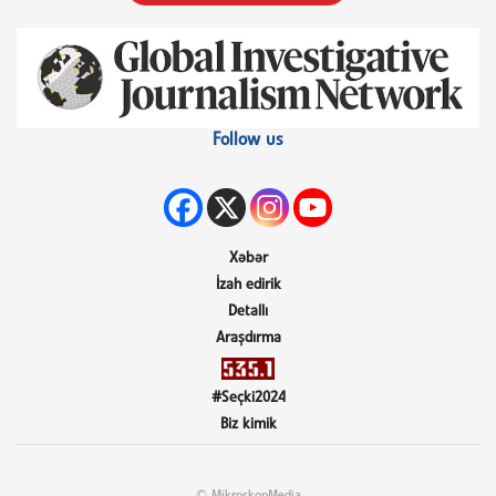
Follow us
Xəbər
İzah edirik
Detallı
Araşdırma
#Seçki2024
Biz kimik