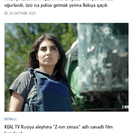
oğurlanıb, özü isə polisə getmək yerinə Bakıya qaçıb
20 OKTYABR 2025
DETALLI
REAL TV Rusiya əleyhinə “Z-nin siması” adlı sənədli film