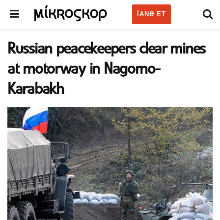
IANƏ ET
Russian peacekeepers clear mines
at motorway in Nagorno-
Karabakh