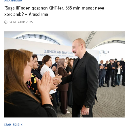
ARAŞDIRMA
“Şuşa ili”ndən qazanan QHT-lər. 585 min manat nəyə
xərclənib? – Araşdırma
14 NOYABR 2025
İZAH EDIRIK