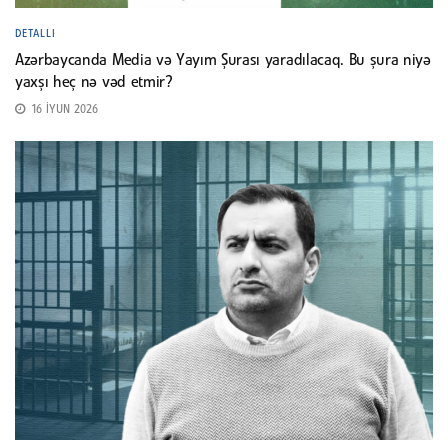
DETALLI
Azərbaycanda Media və Yayım Şurası yaradılacaq. Bu şura niyə
yaxşı heç nə vəd etmir?
16 İYUN 2026