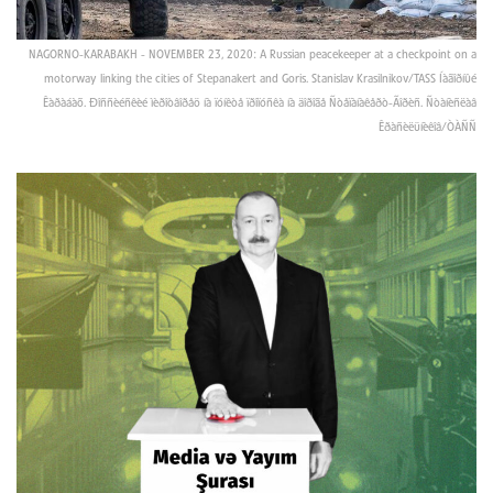
NAGORNO-KARABAKH - NOVEMBER 23, 2020: A Russian peacekeeper at a checkpoint on a
motorway linking the cities of Stepanakert and Goris. Stanislav Krasilnikov/TASS Íàãîðíûé
Êàðàáàõ. Ðîññèéñêèé ìèðîòâîðåö íà ïóíêòå ïðîïóñêà íà äîðîãå Ñòåïàíàêåðò-Ãîðèñ. Ñòàíèñëàâ
Êðàñèëüíèêîâ/ÒÀÑÑ