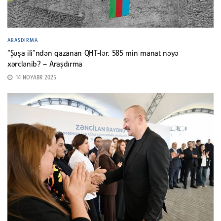
ARAŞDIRMA
“Şuşa ili”ndən qazanan QHT-lər. 585 min manat nəyə
xərclənib? – Araşdırma
14 NOYABR 2025