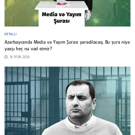
DETALLI
Azərbaycanda Media və Yayım Şurası yaradılacaq. Bu şura niyə
yaxşı heç nə vəd etmir?
16 İYUN 2026