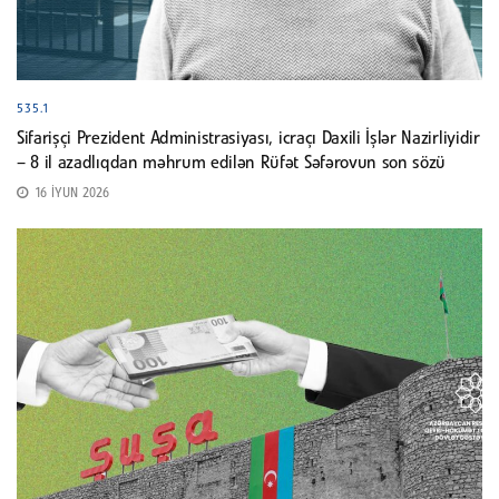
535.1
Sifarişçi Prezident Administrasiyası, icraçı Daxili İşlər Nazirliyidir
– 8 il azadlıqdan məhrum edilən Rüfət Səfərovun son sözü
16 İYUN 2026