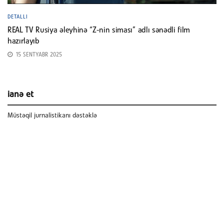
DETALLI
REAL TV Rusiya əleyhinə “Z-nin siması” adlı sənədli film
hazırlayıb
15 SENTYABR 2025
ianə et
Müstəqil jurnalistikanı dəstəklə