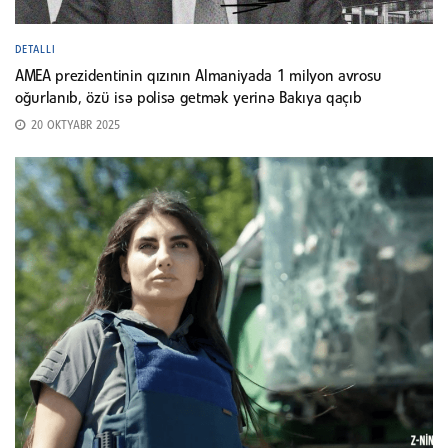
DETALLI
AMEA prezidentinin qızının Almaniyada 1 milyon avrosu
oğurlanıb, özü isə polisə getmək yerinə Bakıya qaçıb
20 OKTYABR 2025