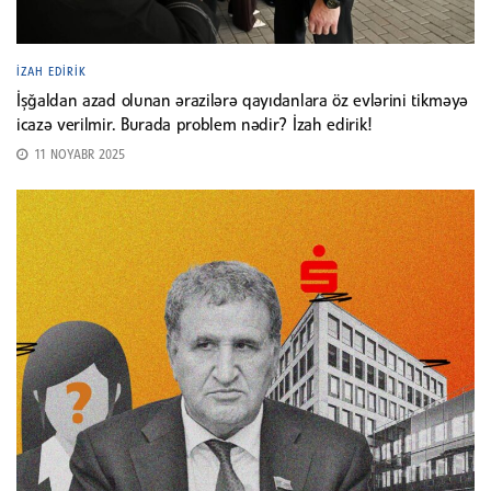
İZAH EDIRIK
İşğaldan azad olunan ərazilərə qayıdanlara öz evlərini tikməyə
icazə verilmir. Burada problem nədir? İzah edirik!
11 NOYABR 2025