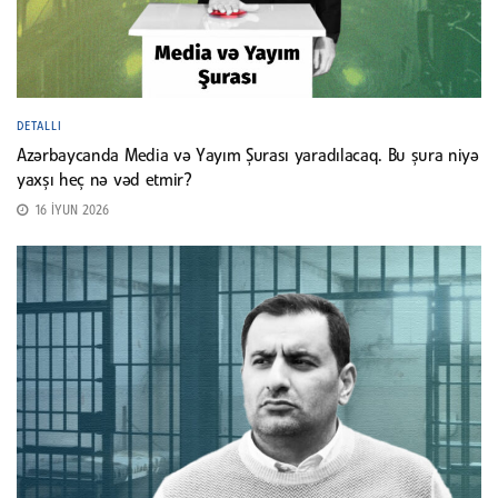
DETALLI
Azərbaycanda Media və Yayım Şurası yaradılacaq. Bu şura niyə
yaxşı heç nə vəd etmir?
16 İYUN 2026