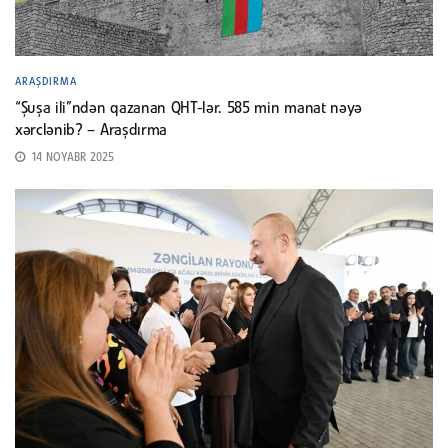
ARAŞDIRMA
“Şuşa ili”ndən qazanan QHT-lər. 585 min manat nəyə
xərclənib? – Araşdırma
14 NOYABR 2025