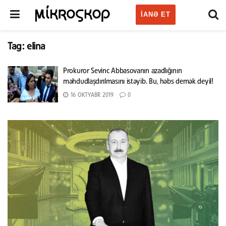
IANƏ ET
Tag:
elina
Prokuror Sevinc Abbasovanın azadlığının
məhdudlaşdırılmasını istəyib. Bu, həbs demək deyil!
16 OKTYABR 2019
0