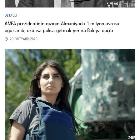
DETALLI
AMEA prezidentinin qızının Almaniyada 1 milyon avrosu
oğurlanıb, özü isə polisə getmək yerinə Bakıya qaçıb
20 OKTYABR 2025