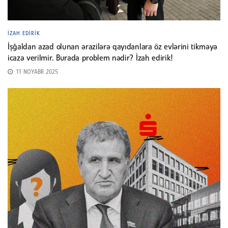
İZAH EDIRIK
İşğaldan azad olunan ərazilərə qayıdanlara öz evlərini tikməyə
icazə verilmir. Burada problem nədir? İzah edirik!
11 NOYABR 2025