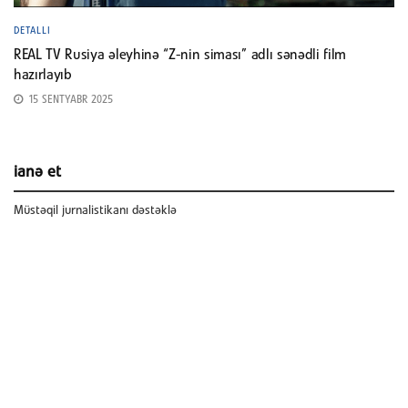
DETALLI
REAL TV Rusiya əleyhinə “Z-nin siması” adlı sənədli film
hazırlayıb
15 SENTYABR 2025
ianə et
Müstəqil jurnalistikanı dəstəklə