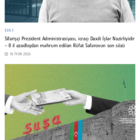
535.1
Sifarişçi Prezident Administrasiyası, icraçı Daxili İşlər Nazirliyidir
– 8 il azadlıqdan məhrum edilən Rüfət Səfərovun son sözü
16 İYUN 2026