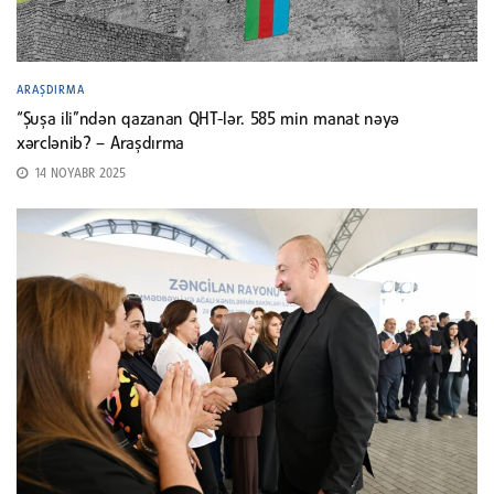
ARAŞDIRMA
“Şuşa ili”ndən qazanan QHT-lər. 585 min manat nəyə
xərclənib? – Araşdırma
14 NOYABR 2025