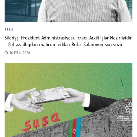
535.1
Sifarişçi Prezident Administrasiyası, icraçı Daxili İşlər Nazirliyidir
– 8 il azadlıqdan məhrum edilən Rüfət Səfərovun son sözü
16 İYUN 2026