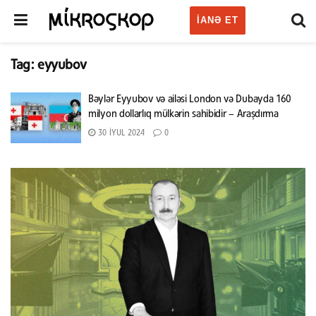
IANƏ ET
Tag:
eyyubov
Bəylər Eyyubov və ailəsi London və Dubayda 160
milyon dollarlıq mülkərin sahibidir – Araşdırma
30 İYUL 2024
0