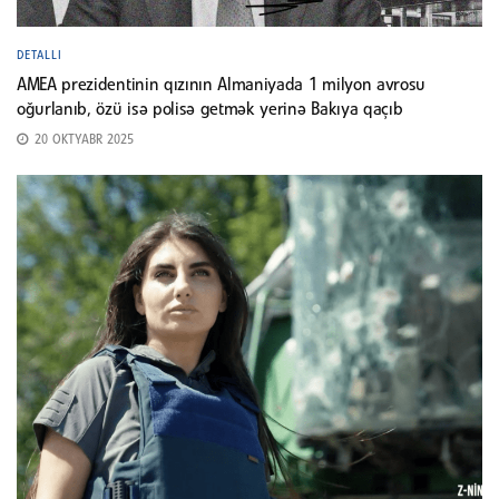
DETALLI
AMEA prezidentinin qızının Almaniyada 1 milyon avrosu
oğurlanıb, özü isə polisə getmək yerinə Bakıya qaçıb
20 OKTYABR 2025