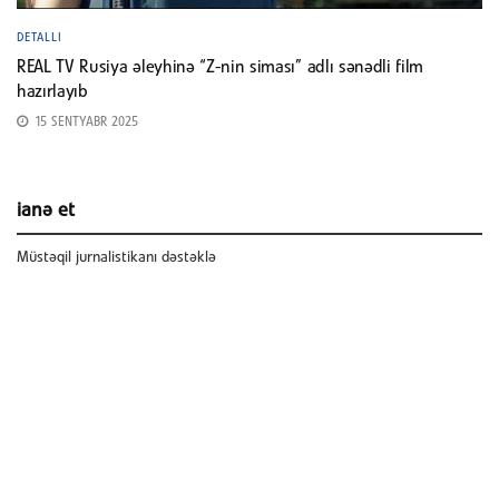
DETALLI
REAL TV Rusiya əleyhinə “Z-nin siması” adlı sənədli film
hazırlayıb
15 SENTYABR 2025
ianə et
Müstəqil jurnalistikanı dəstəklə