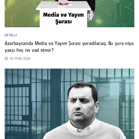
DETALLI
Azərbaycanda Media və Yayım Şurası yaradılacaq. Bu şura niyə
yaxşı heç nə vəd etmir?
16 İYUN 2026