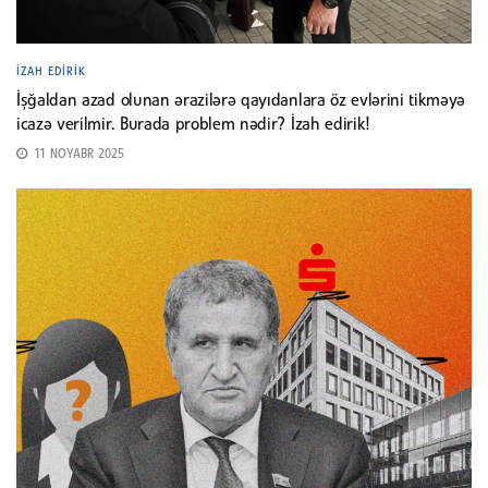
İZAH EDIRIK
İşğaldan azad olunan ərazilərə qayıdanlara öz evlərini tikməyə
icazə verilmir. Burada problem nədir? İzah edirik!
11 NOYABR 2025