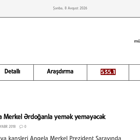
Şənbə, 8 Avqust 2026
mü
Detallı
Araşdırma
a Merkel Ərdoğanla yemək yeməyəcək
YABR 2018
0
ya kansleri Angela Merkel Prezident Sarayında