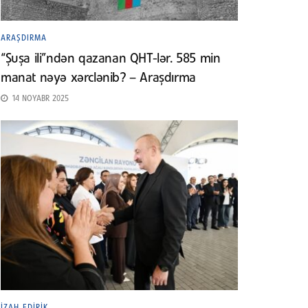
ARAŞDIRMA
“Şuşa ili”ndən qazanan QHT-lər. 585 min
manat nəyə xərclənib? – Araşdırma
14 NOYABR 2025
İZAH EDIRIK