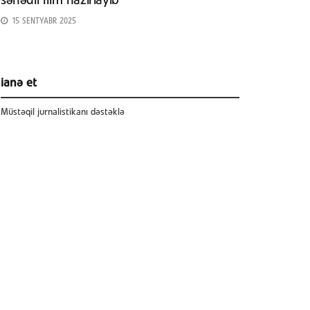
sənədli film hazırlayıb
15 SENTYABR 2025
ianə et
Müstəqil jurnalistikanı dəstəklə