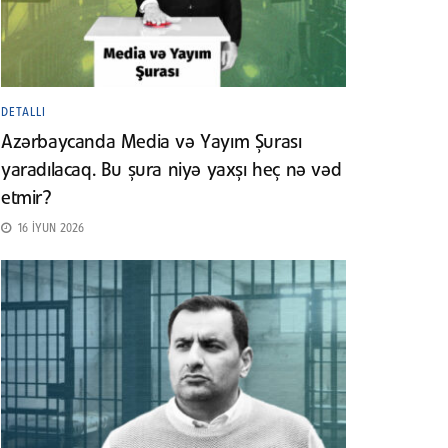
DETALLI
Azərbaycanda Media və Yayım Şurası
yaradılacaq. Bu şura niyə yaxşı heç nə vəd
etmir?
16 İYUN 2026