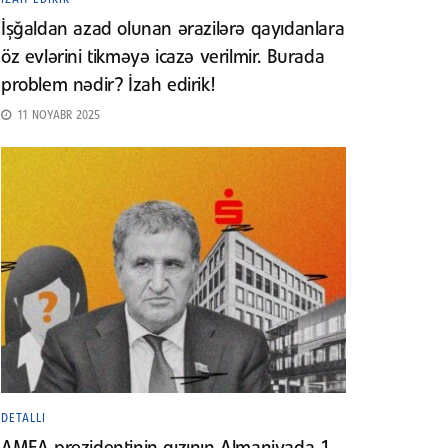
İşğaldan azad olunan ərazilərə qayıdanlara
öz evlərini tikməyə icazə verilmir. Burada
problem nədir? İzah edirik!
11 NOYABR 2025
DETALLI