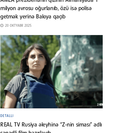
AMEA prezidentinin qızının Almaniyada 1
milyon avrosu oğurlanıb, özü isə polisə
getmək yerinə Bakıya qaçıb
20 OKTYABR 2025
DETALLI
REAL TV Rusiya əleyhinə “Z-nin siması” adlı