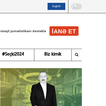
English
IANƏ ET
stəqil jurnalistikanı dəstəklə
#Seçki2024
Biz kimik