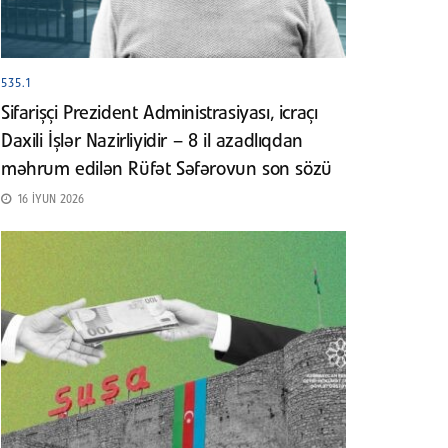
535.1
Sifarişçi Prezident Administrasiyası, icraçı
Daxili İşlər Nazirliyidir – 8 il azadlıqdan
məhrum edilən Rüfət Səfərovun son sözü
16 İYUN 2026