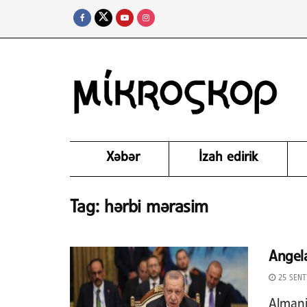
Xəbər
İzah edirik
Tag:
hərbi mərasim
Angel
25 SENT
Almani