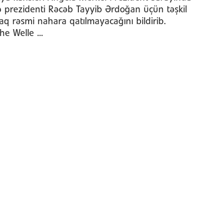
ə prezidenti Rəcəb Tayyib Ərdoğan üçün təşkil
aq rəsmi nahara qatılmayacağını bildirib.
e Welle ...