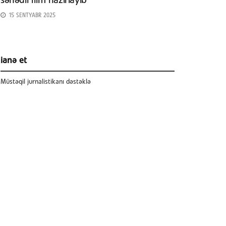
sənədli film hazırlayıb
15 SENTYABR 2025
ianə et
Müstəqil jurnalistikanı dəstəklə