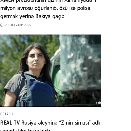
AMEA prezidentinin qızının Almaniyada 1
milyon avrosu oğurlanıb, özü isə polisə
getmək yerinə Bakıya qaçıb
20 OKTYABR 2025
DETALLI
REAL TV Rusiya əleyhinə “Z-nin siması” adlı