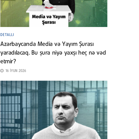
DETALLI
Azərbaycanda Media və Yayım Şurası
yaradılacaq. Bu şura niyə yaxşı heç nə vəd
etmir?
16 İYUN 2026