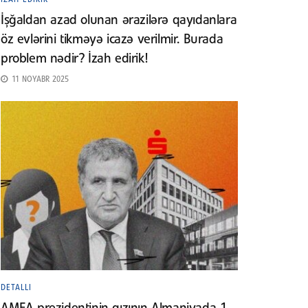
İşğaldan azad olunan ərazilərə qayıdanlara
öz evlərini tikməyə icazə verilmir. Burada
problem nədir? İzah edirik!
11 NOYABR 2025
DETALLI