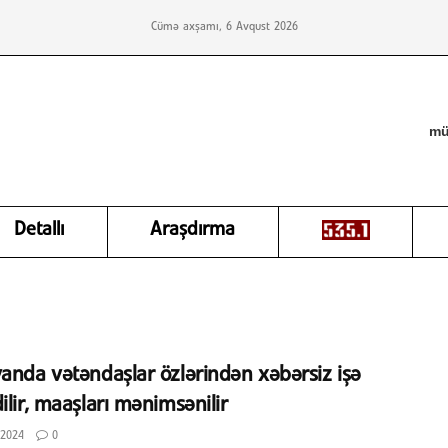
Cümə axşamı, 6 Avqust 2026
mü
Detallı
Araşdırma
anda vətəndaşlar özlərindən xəbərsiz işə
ilir, maaşları mənimsənilir
 2024
0