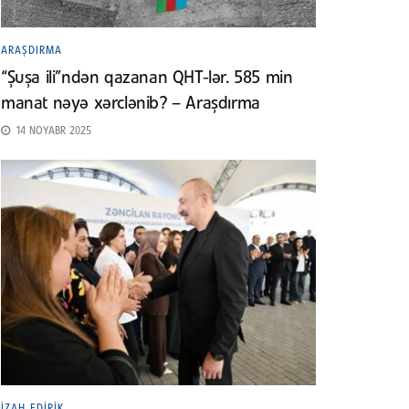
ARAŞDIRMA
“Şuşa ili”ndən qazanan QHT-lər. 585 min
manat nəyə xərclənib? – Araşdırma
14 NOYABR 2025
İZAH EDIRIK