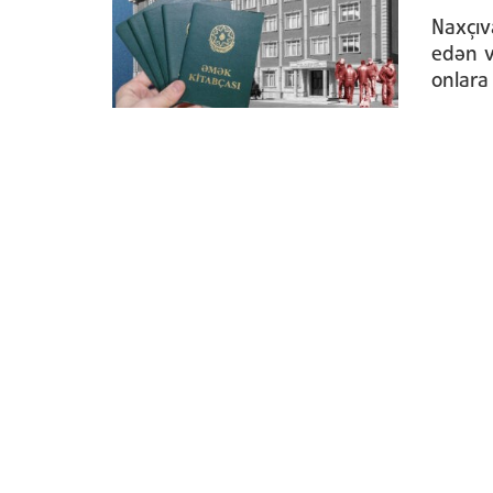
Naxçıv
edən v
onlara