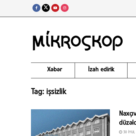
Xəbər
İzah edirik
Tag:
işsizlik
Naxçıv
düzəld
30 İYUL