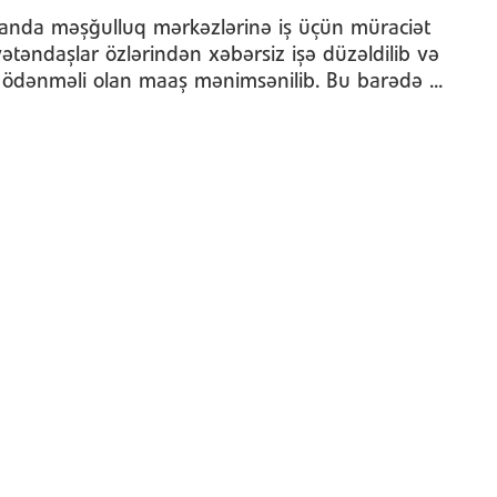
anda məşğulluq mərkəzlərinə iş üçün müraciət
ətəndaşlar özlərindən xəbərsiz işə düzəldilib və
 ödənməli olan maaş mənimsənilib. Bu barədə ...