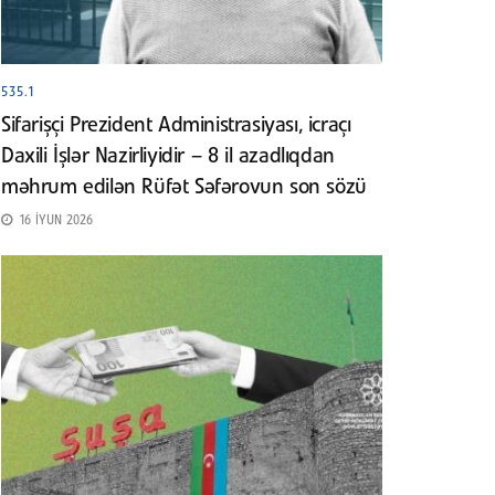
535.1
Sifarişçi Prezident Administrasiyası, icraçı
Daxili İşlər Nazirliyidir – 8 il azadlıqdan
məhrum edilən Rüfət Səfərovun son sözü
16 İYUN 2026