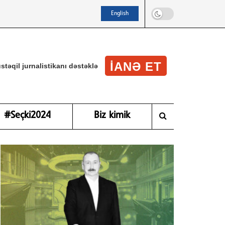
English
IANƏ ET
stəqil jurnalistikanı dəstəklə
#Seçki2024
Biz kimik