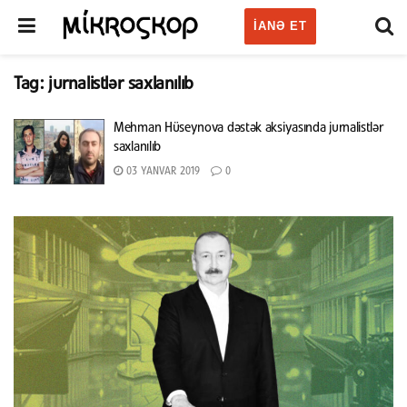
IANƏ ET
Tag:
jurnalistlər saxlanılıb
Mehman Hüseynova dəstək aksiyasında jurnalistlər
saxlanılıb
03 YANVAR 2019
0