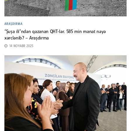
ARAŞDIRMA
“Şuşa ili”ndən qazanan QHT-lər. 585 min manat nəyə
xərclənib? – Araşdırma
14 NOYABR 2025