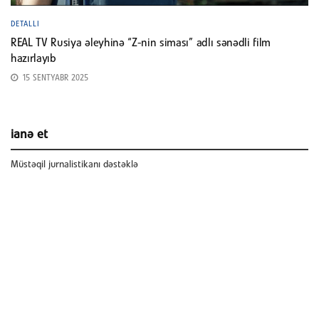
DETALLI
REAL TV Rusiya əleyhinə “Z-nin siması” adlı sənədli film
hazırlayıb
15 SENTYABR 2025
ianə et
Müstəqil jurnalistikanı dəstəklə