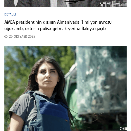
DETALLI
AMEA prezidentinin qızının Almaniyada 1 milyon avrosu
oğurlanıb, özü isə polisə getmək yerinə Bakıya qaçıb
20 OKTYABR 2025