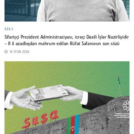
535.1
Sifarişçi Prezident Administrasiyası, icraçı Daxili İşlər Nazirliyidir
– 8 il azadlıqdan məhrum edilən Rüfət Səfərovun son sözü
16 İYUN 2026