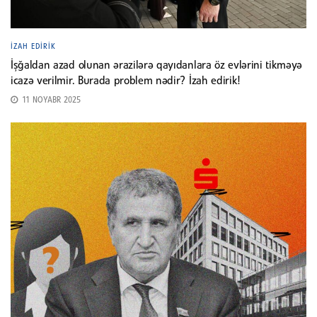
İZAH EDIRIK
İşğaldan azad olunan ərazilərə qayıdanlara öz evlərini tikməyə
icazə verilmir. Burada problem nədir? İzah edirik!
11 NOYABR 2025