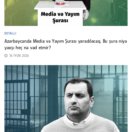
DETALLI
Azərbaycanda Media və Yayım Şurası yaradılacaq. Bu şura niyə
yaxşı heç nə vəd etmir?
16 İYUN 2026