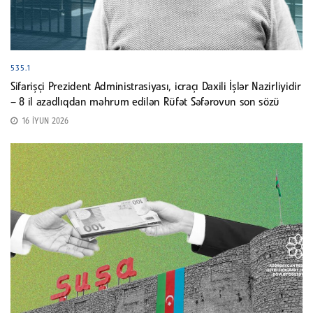
535.1
Sifarişçi Prezident Administrasiyası, icraçı Daxili İşlər Nazirliyidir
– 8 il azadlıqdan məhrum edilən Rüfət Səfərovun son sözü
16 İYUN 2026