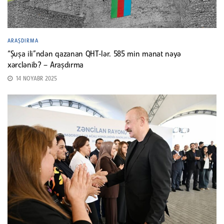
ARAŞDIRMA
“Şuşa ili”ndən qazanan QHT-lər. 585 min manat nəyə
xərclənib? – Araşdırma
14 NOYABR 2025