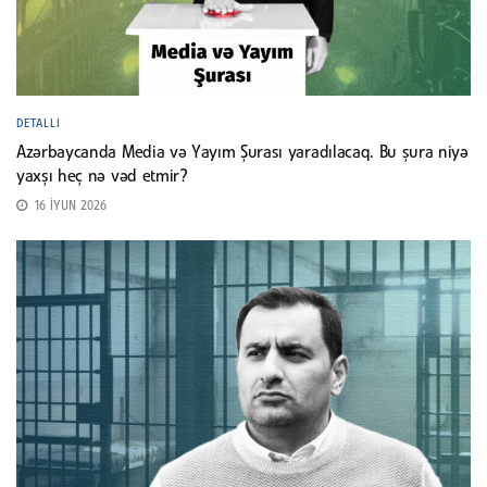
DETALLI
Azərbaycanda Media və Yayım Şurası yaradılacaq. Bu şura niyə
yaxşı heç nə vəd etmir?
16 İYUN 2026