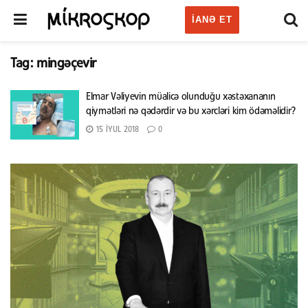
IANƏ ET
Tag:
mingəçevir
Elmar Vəliyevin müalicə olunduğu xəstəxananın
qiymətləri nə qədərdir və bu xərcləri kim ödəməlidir?
15 İYUL 2018
0