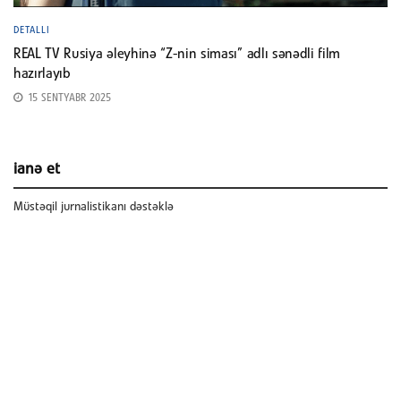
DETALLI
REAL TV Rusiya əleyhinə “Z-nin siması” adlı sənədli film
hazırlayıb
15 SENTYABR 2025
ianə et
Müstəqil jurnalistikanı dəstəklə