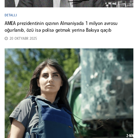
DETALLI
AMEA prezidentinin qızının Almaniyada 1 milyon avrosu
oğurlanıb, özü isə polisə getmək yerinə Bakıya qaçıb
20 OKTYABR 2025