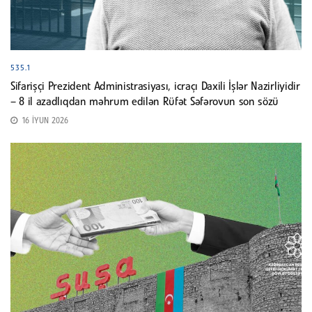
535.1
Sifarişçi Prezident Administrasiyası, icraçı Daxili İşlər Nazirliyidir
– 8 il azadlıqdan məhrum edilən Rüfət Səfərovun son sözü
16 İYUN 2026