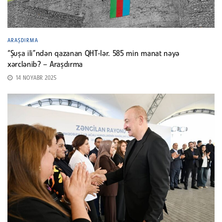
ARAŞDIRMA
“Şuşa ili”ndən qazanan QHT-lər. 585 min manat nəyə
xərclənib? – Araşdırma
14 NOYABR 2025