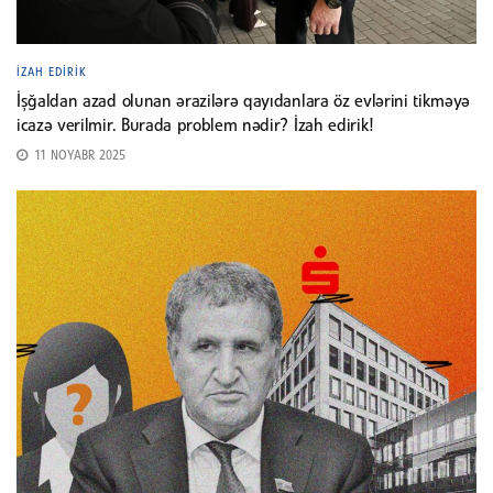
İZAH EDIRIK
İşğaldan azad olunan ərazilərə qayıdanlara öz evlərini tikməyə
icazə verilmir. Burada problem nədir? İzah edirik!
11 NOYABR 2025