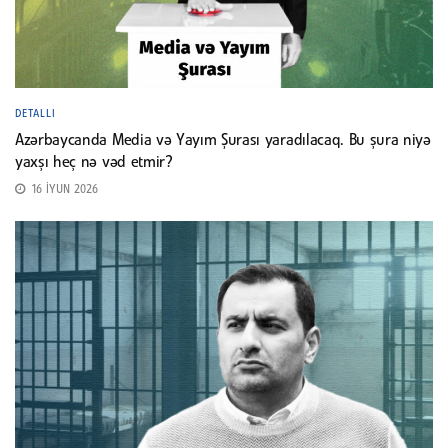
DETALLI
Azərbaycanda Media və Yayım Şurası yaradılacaq. Bu şura niyə
yaxşı heç nə vəd etmir?
16 İYUN 2026