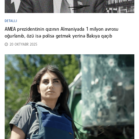
DETALLI
AMEA prezidentinin qızının Almaniyada 1 milyon avrosu
oğurlanıb, özü isə polisə getmək yerinə Bakıya qaçıb
20 OKTYABR 2025