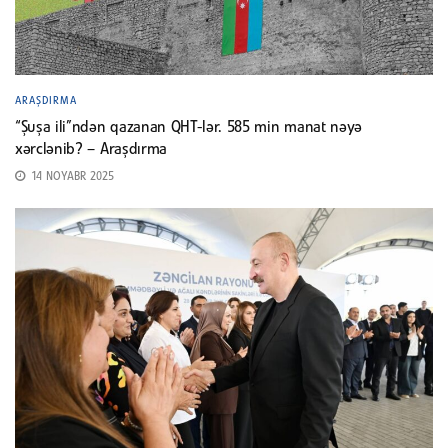
ARAŞDIRMA
“Şuşa ili”ndən qazanan QHT-lər. 585 min manat nəyə
xərclənib? – Araşdırma
14 NOYABR 2025