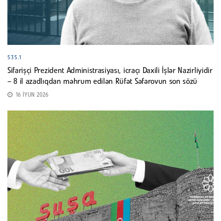
535.1
Sifarişçi Prezident Administrasiyası, icraçı Daxili İşlər Nazirliyidir
– 8 il azadlıqdan məhrum edilən Rüfət Səfərovun son sözü
16 İYUN 2026