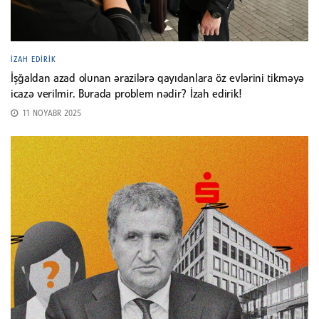
İZAH EDIRIK
İşğaldan azad olunan ərazilərə qayıdanlara öz evlərini tikməyə
icazə verilmir. Burada problem nədir? İzah edirik!
11 NOYABR 2025