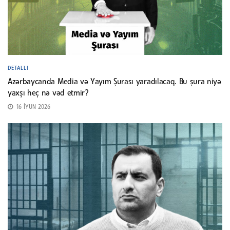
DETALLI
Azərbaycanda Media və Yayım Şurası yaradılacaq. Bu şura niyə
yaxşı heç nə vəd etmir?
16 İYUN 2026