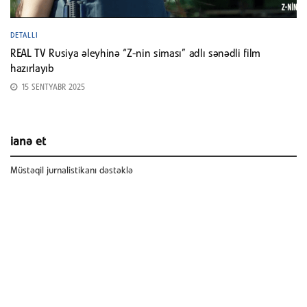
DETALLI
REAL TV Rusiya əleyhinə “Z-nin siması” adlı sənədli film
hazırlayıb
15 SENTYABR 2025
ianə et
Müstəqil jurnalistikanı dəstəklə