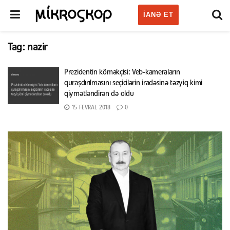
IANƏ ET
Tag:
nazir
Prezidentin köməkçisi: Veb-kameraların
quraşdırılmasını seçicilərin iradəsinə təzyiq kimi
qiymətləndirən də oldu
15 FEVRAL 2018
0