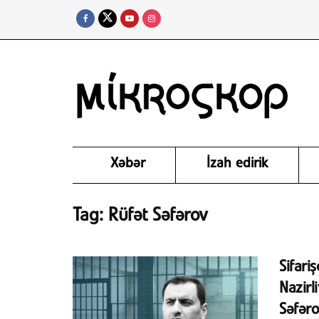
Xəbər
İzah edirik
Tag:
Rüfət Səfərov
Sifariş
Nazirl
Səfər