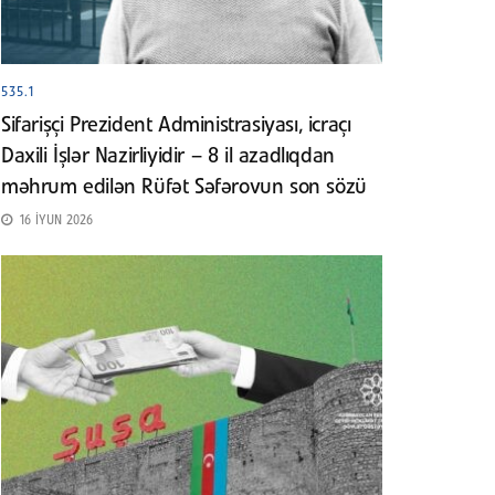
535.1
Sifarişçi Prezident Administrasiyası, icraçı
Daxili İşlər Nazirliyidir – 8 il azadlıqdan
məhrum edilən Rüfət Səfərovun son sözü
16 İYUN 2026