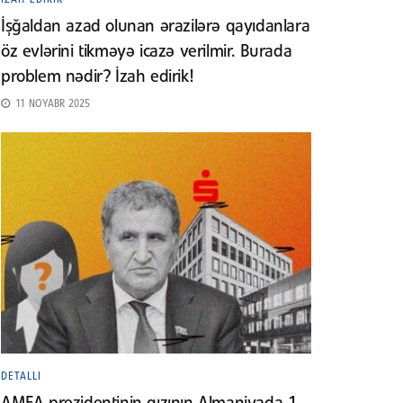
İşğaldan azad olunan ərazilərə qayıdanlara
öz evlərini tikməyə icazə verilmir. Burada
problem nədir? İzah edirik!
11 NOYABR 2025
DETALLI