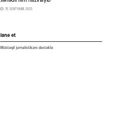
sənədli film hazırlayıb
15 SENTYABR 2025
ianə et
Müstəqil jurnalistikanı dəstəklə