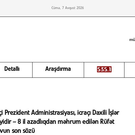
Cümə, 7 Avqust 2026
mü
Detallı
Araşdırma
çi Prezident Administrasiyası, icraçı Daxili İşlər
iyidir – 8 il azadlıqdan məhrum edilən Rüfət
ovun son sözü