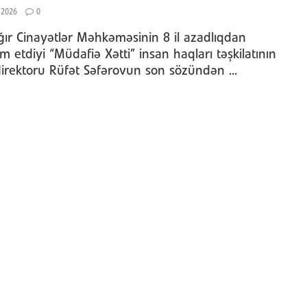
 2026
0
ğır Cinayətlər Məhkəməsinin 8 il azadlıqdan
 etdiyi “Müdafiə Xətti” insan haqları təşkilatının
 direktoru Rüfət Səfərovun son sözündən ...