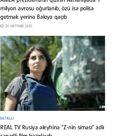
AMEA prezidentinin qızının Almaniyada 1
milyon avrosu oğurlanıb, özü isə polisə
getmək yerinə Bakıya qaçıb
20 OKTYABR 2025
DETALLI
REAL TV Rusiya əleyhinə “Z-nin siması” adlı