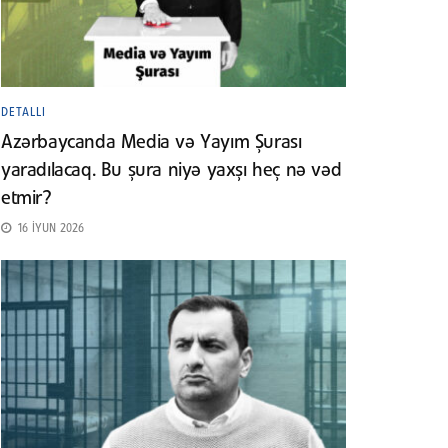
DETALLI
Azərbaycanda Media və Yayım Şurası
yaradılacaq. Bu şura niyə yaxşı heç nə vəd
etmir?
16 İYUN 2026