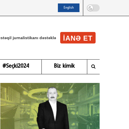
English
IANƏ ET
stəqil jurnalistikanı dəstəklə
#Seçki2024
Biz kimik