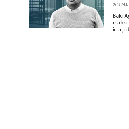
16 İYUN
Bakı A
məhrum
icraçı