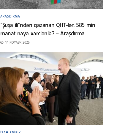
ARAŞDIRMA
“Şuşa ili”ndən qazanan QHT-lər. 585 min
manat nəyə xərclənib? – Araşdırma
14 NOYABR 2025
İZAH EDIRIK