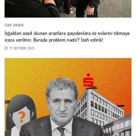
İZAH EDIRIK
İşğaldan azad olunan ərazilərə qayıdanlara öz evlərini tikməyə
icazə verilmir. Burada problem nədir? İzah edirik!
11 NOYABR 2025