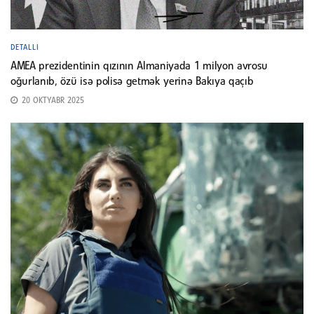
DETALLI
AMEA prezidentinin qızının Almaniyada 1 milyon avrosu
oğurlanıb, özü isə polisə getmək yerinə Bakıya qaçıb
20 OKTYABR 2025