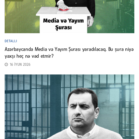
DETALLI
Azərbaycanda Media və Yayım Şurası yaradılacaq. Bu şura niyə
yaxşı heç nə vəd etmir?
16 İYUN 2026