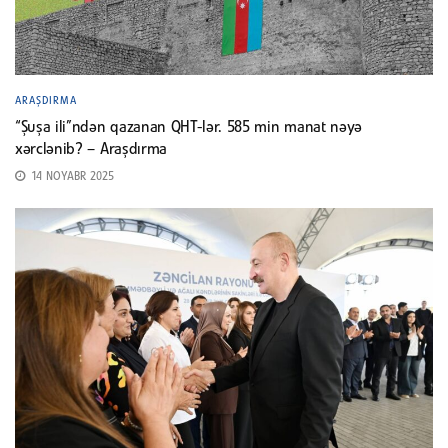
ARAŞDIRMA
“Şuşa ili”ndən qazanan QHT-lər. 585 min manat nəyə
xərclənib? – Araşdırma
14 NOYABR 2025