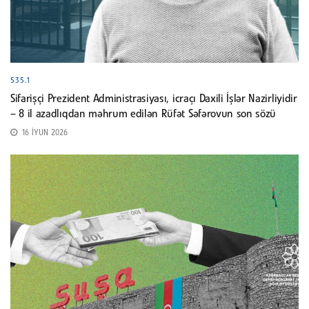
535.1
Sifarişçi Prezident Administrasiyası, icraçı Daxili İşlər Nazirliyidir
– 8 il azadlıqdan məhrum edilən Rüfət Səfərovun son sözü
16 İYUN 2026