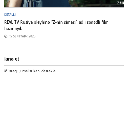
DETALLI
REAL TV Rusiya əleyhinə “Z-nin siması” adlı sənədli film
hazırlayıb
15 SENTYABR 2025
ianə et
Müstəqil jurnalistikanı dəstəklə