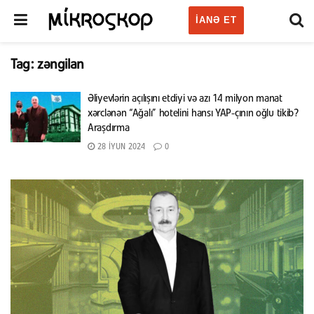
IANƏ ET
Tag:
zəngilan
Əliyevlərin açılışını etdiyi və azı 14 milyon manat
xərclənən “Ağalı” hotelini hansı YAP-çının oğlu tikib?
Araşdırma
28 İYUN 2024
0