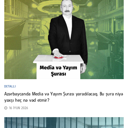
DETALLI
Azərbaycanda Media və Yayım Şurası yaradılacaq. Bu şura niyə
yaxşı heç nə vəd etmir?
16 İYUN 2026