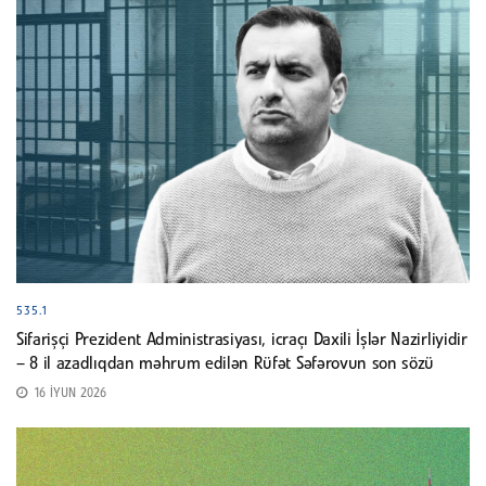
535.1
Sifarişçi Prezident Administrasiyası, icraçı Daxili İşlər Nazirliyidir
– 8 il azadlıqdan məhrum edilən Rüfət Səfərovun son sözü
16 İYUN 2026