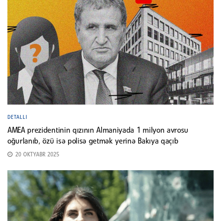
DETALLI
AMEA prezidentinin qızının Almaniyada 1 milyon avrosu
oğurlanıb, özü isə polisə getmək yerinə Bakıya qaçıb
20 OKTYABR 2025