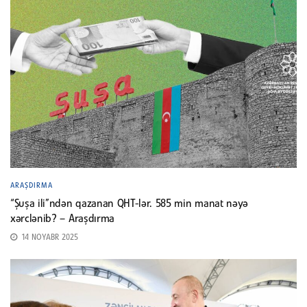
ARAŞDIRMA
“Şuşa ili”ndən qazanan QHT-lər. 585 min manat nəyə
xərclənib? – Araşdırma
14 NOYABR 2025