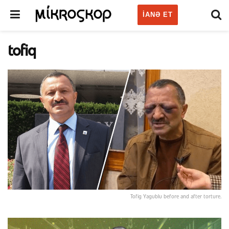
IANƏ ET
tofiq
Tofig Yagublu before and after torture.