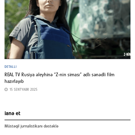
DETALLI
REAL TV Rusiya əleyhinə “Z-nin siması” adlı sənədli film
hazırlayıb
15 SENTYABR 2025
ianə et
Müstəqil jurnalistikanı dəstəklə