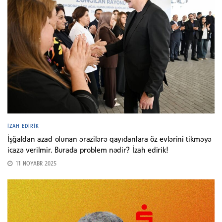
İZAH EDIRIK
İşğaldan azad olunan ərazilərə qayıdanlara öz evlərini tikməyə
icazə verilmir. Burada problem nədir? İzah edirik!
11 NOYABR 2025