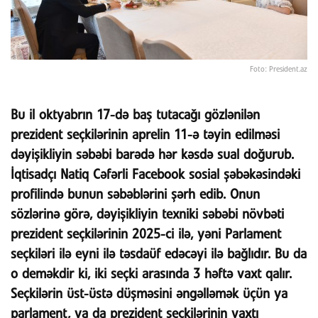
Foto: President.az
Bu il oktyabrın 17-də baş tutacağı gözlənilən
prezident seçkilərinin aprelin 11-ə təyin edilməsi
dəyişikliyin səbəbi barədə hər kəsdə sual doğurub.
İqtisadçı Natiq Cəfərli Facebook sosial şəbəkəsindəki
profilində bunun səbəblərini şərh edib. Onun
sözlərinə görə, dəyişikliyin texniki səbəbi növbəti
prezident seçkilərinin 2025-ci ilə, yəni Parlament
seçkiləri ilə eyni ilə təsdaüf edəcəyi ilə bağlıdır. Bu da
o deməkdir ki, iki seçki arasında 3 həftə vaxt qalır.
Seçkilərin üst-üstə düşməsini əngəlləmək üçün ya
parlament, ya da prezident seçkilərinin vaxtı