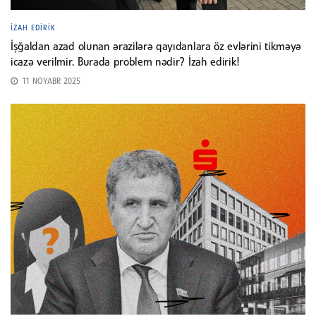
İZAH EDIRIK
İşğaldan azad olunan ərazilərə qayıdanlara öz evlərini tikməyə
icazə verilmir. Burada problem nədir? İzah edirik!
11 NOYABR 2025