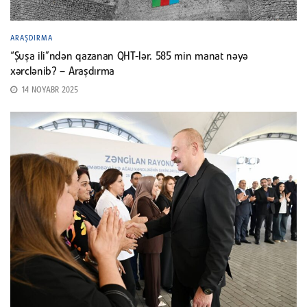
ARAŞDIRMA
“Şuşa ili”ndən qazanan QHT-lər. 585 min manat nəyə
xərclənib? – Araşdırma
14 NOYABR 2025