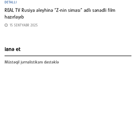
DETALLI
REAL TV Rusiya əleyhinə “Z-nin siması” adlı sənədli film
hazırlayıb
15 SENTYABR 2025
ianə et
Müstəqil jurnalistikanı dəstəklə