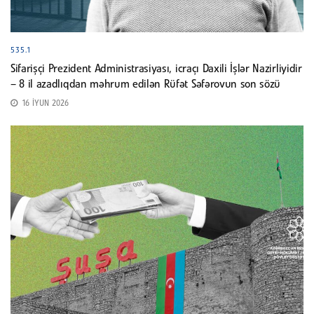
535.1
Sifarişçi Prezident Administrasiyası, icraçı Daxili İşlər Nazirliyidir
– 8 il azadlıqdan məhrum edilən Rüfət Səfərovun son sözü
16 İYUN 2026