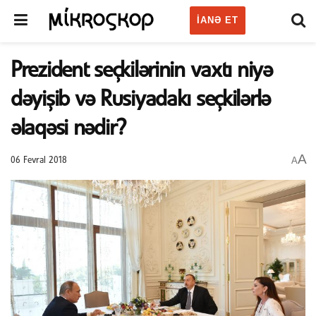
IANƏ ET
Prezident seçkilərinin vaxtı niyə
dəyişib və Rusiyadakı seçkilərlə
əlaqəsi nədir?
A
A
06 Fevral 2018