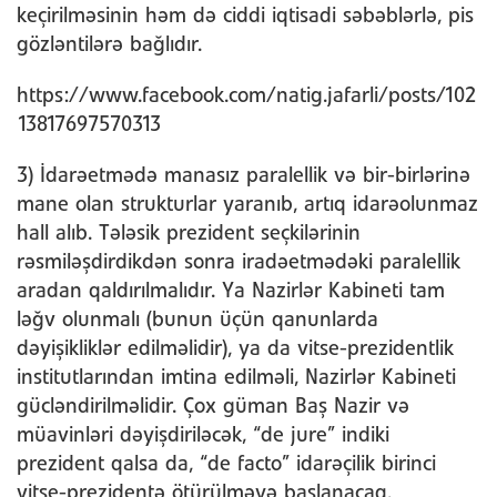
keçirilməsinin həm də ciddi iqtisadi səbəblərlə, pis
gözləntilərə bağlıdır.
https://www.facebook.com/natig.jafarli/posts/102
13817697570313
3) İdarəetmədə manasız paralellik və bir-birlərinə
mane olan strukturlar yaranıb, artıq idarəolunmaz
hall alıb. Tələsik prezident seçkilərinin
rəsmiləşdirdikdən sonra iradəetmədəki paralellik
aradan qaldırılmalıdır. Ya Nazirlər Kabineti tam
ləğv olunmalı (bunun üçün qanunlarda
dəyişikliklər edilməlidir), ya da vitse-prezidentlik
institutlarından imtina edilməli, Nazirlər Kabineti
gücləndirilməlidir. Çox güman Baş Nazir və
müavinləri dəyişdiriləcək, “de jure” indiki
prezident qalsa da, “de facto” idarəçilik birinci
vitse-prezidentə ötürülməyə başlanacaq.