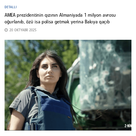
DETALLI
AMEA prezidentinin qızının Almaniyada 1 milyon avrosu
oğurlanıb, özü isə polisə getmək yerinə Bakıya qaçıb
20 OKTYABR 2025