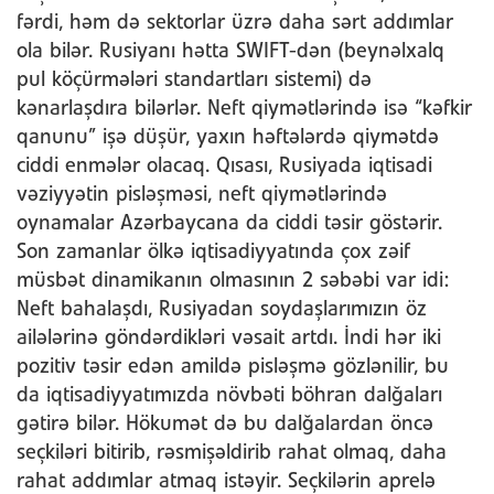
fərdi, həm də sektorlar üzrə daha sərt addımlar
ola bilər. Rusiyanı hətta SWIFT-dən (beynəlxalq
pul köçürmələri standartları sistemi) də
kənarlaşdıra bilərlər. Neft qiymətlərində isə “kəfkir
qanunu” işə düşür, yaxın həftələrdə qiymətdə
ciddi enmələr olacaq. Qısası, Rusiyada iqtisadi
vəziyyətin pisləşməsi, neft qiymətlərində
oynamalar Azərbaycana da ciddi təsir göstərir.
Son zamanlar ölkə iqtisadiyyatında çox zəif
müsbət dinamikanın olmasının 2 səbəbi var idi:
Neft bahalaşdı, Rusiyadan soydaşlarımızın öz
ailələrinə göndərdikləri vəsait artdı. İndi hər iki
pozitiv təsir edən amildə pisləşmə gözlənilir, bu
da iqtisadiyyatımızda növbəti böhran dalğaları
gətirə bilər. Hökumət də bu dalğalardan öncə
seçkiləri bitirib, rəsmişəldirib rahat olmaq, daha
rahat addımlar atmaq istəyir. Seçkilərin aprelə