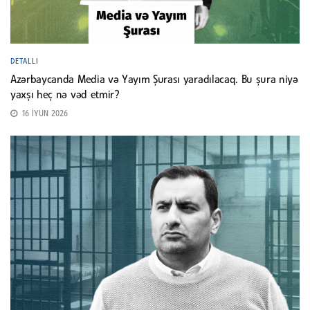
DETALLI
Azərbaycanda Media və Yayım Şurası yaradılacaq. Bu şura niyə
yaxşı heç nə vəd etmir?
16 İYUN 2026