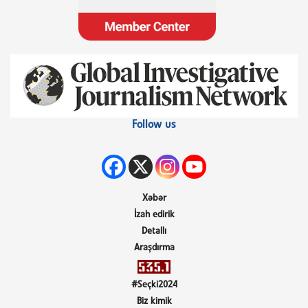
Follow us
Xəbər
İzah edirik
Detallı
Araşdırma
#Seçki2024
Biz kimik