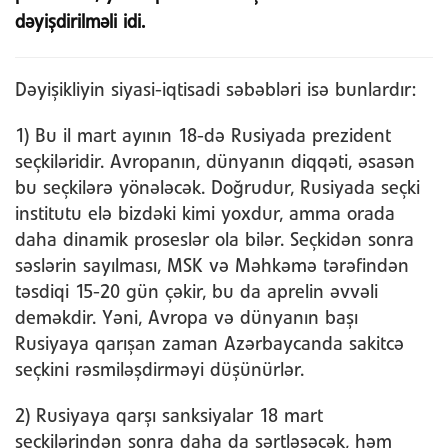
dəyişdirilməli idi.
Dəyişikliyin siyasi-iqtisadi səbəbləri isə bunlardır:
1) Bu il mart ayının 18-də Rusiyada prezident
seçkiləridir. Avropanın, dünyanın diqqəti, əsasən
bu seçkilərə yönələcək. Doğrudur, Rusiyada seçki
institutu elə bizdəki kimi yoxdur, amma orada
daha dinamik proseslər ola bilər. Seçkidən sonra
səslərin sayılması, MSK və Məhkəmə tərəfindən
təsdiqi 15-20 gün çəkir, bu da aprelin əvvəli
deməkdir. Yəni, Avropa və dünyanın başı
Rusiyaya qarışan zaman Azərbaycanda sakitcə
seçkini rəsmiləşdirməyi düşünürlər.
2) Rusiyaya qarşı sanksiyalar 18 mart
seçkilərindən sonra daha da sərtləşəcək, həm