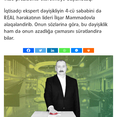
İqtisadçı ekspert dəyişikliyin 4-cü səbəbini də
REAL hərəkatının lideri İlqar Məmmədovla
əlaqələndirib. Onun sözlərinə görə, bu dəyişiklik
həm də onun azadlığa çıxmasını sürətləndirə
bilər.