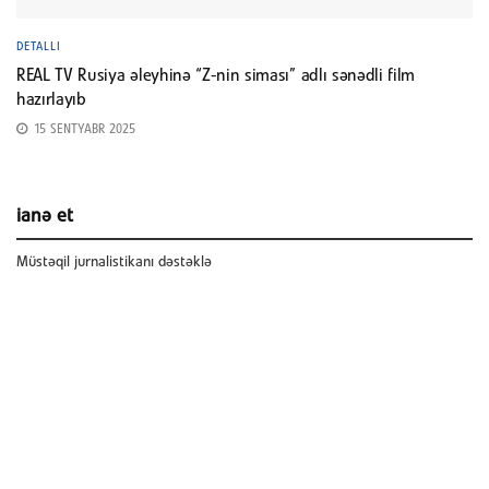
DETALLI
REAL TV Rusiya əleyhinə “Z-nin siması” adlı sənədli film
hazırlayıb
15 SENTYABR 2025
ianə et
Müstəqil jurnalistikanı dəstəklə