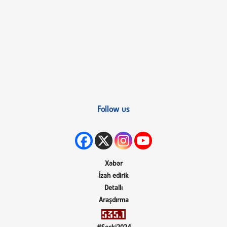
Follow us
Xəbər
İzah edirik
Detallı
Araşdırma