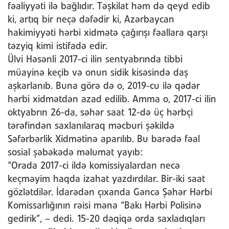
fəaliyyəti ilə bağlıdır. Təşkilat həm də qeyd edib
ki, artıq bir neçə dəfədir ki, Azərbaycan
hakimiyyəti hərbi xidmətə çağırışı fəallara qarşı
təzyiq kimi istifadə edir.
Ülvi Həsənli 2017-ci ilin sentyabrında tibbi
müayinə keçib və onun sidik kisəsində daş
aşkarlanıb. Buna görə də o, 2019-cu ilə qədər
hərbi xidmətdən azad edilib. Amma o, 2017-ci ilin
oktyabrın 26-da, səhər saat 12-də üç hərbçi
tərəfindən saxlanılaraq məcburi şəkildə
Səfərbərlik Xidmətinə aparılıb. Bu barədə fəal
sosial şəbəkədə məlumat yayıb:
“Orada 2017-ci ildə komissiyalardan necə
keçməyim haqda izahat yazdırdılar. Bir-iki saat
gözlətdilər. İdarədən çıxanda Gəncə Şəhər Hərbi
Komissarlığının rəisi mənə “Bakı Hərbi Polisinə
gedirik”, – dedi. 15-20 dəqiqə orda saxladıqları