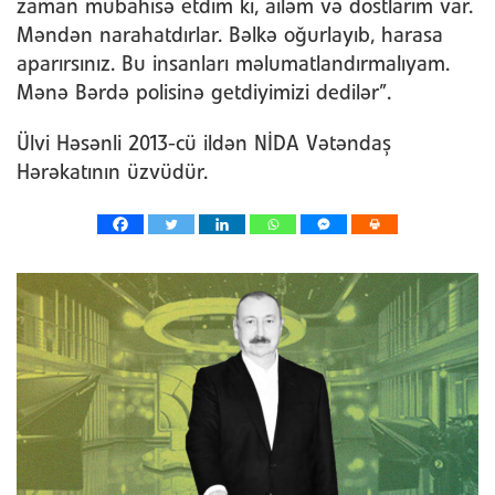
zaman mübahisə etdim ki, ailəm və dostlarım var.
Məndən narahatdırlar. Bəlkə oğurlayıb, harasa
aparırsınız. Bu insanları məlumatlandırmalıyam.
Mənə Bərdə polisinə getdiyimizi dedilər”.
Ülvi Həsənli 2013-cü ildən NİDA Vətəndaş
Hərəkatının üzvüdür.