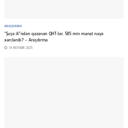
ARAŞDIRMA
“Şuşa ili”ndən qazanan QHT-lər. 585 min manat nəyə
xərclənib? – Araşdırma
14 NOYABR 2025