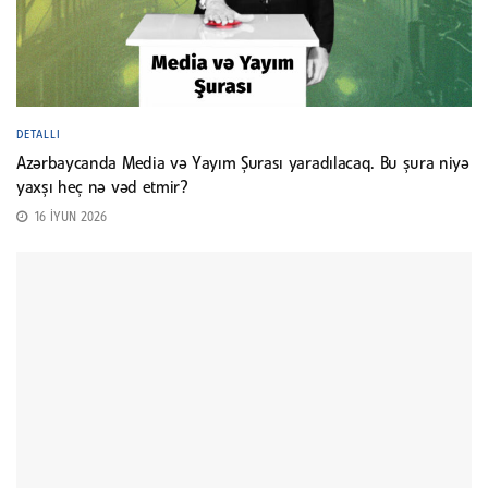
DETALLI
Azərbaycanda Media və Yayım Şurası yaradılacaq. Bu şura niyə
yaxşı heç nə vəd etmir?
16 İYUN 2026