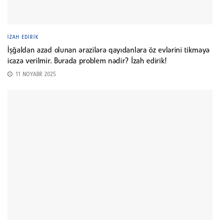
İZAH EDIRIK
İşğaldan azad olunan ərazilərə qayıdanlara öz evlərini tikməyə
icazə verilmir. Burada problem nədir? İzah edirik!
11 NOYABR 2025