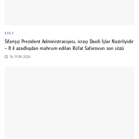
535.1
Sifarişçi Prezident Administrasiyası, icraçı Daxili İşlər Nazirliyidir
– 8 il azadlıqdan məhrum edilən Rüfət Səfərovun son sözü
16 İYUN 2026