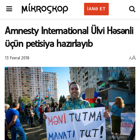
IANƏ ET
Amnesty International Ülvi Həsənli
üçün petisiya hazırlayıb
A
A
13 Fevral 2018