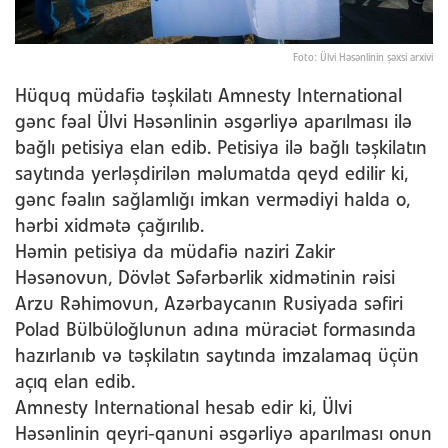
Foto: Ülvi Həsənlinin şəxsi arxivi
Hüquq müdafiə təşkilatı Amnesty International
gənc fəal Ülvi Həsənlinin əsgərliyə aparılması ilə
bağlı petisiya elan edib. Petisiya ilə bağlı təşkilatın
saytında yerləşdirilən məlumatda qeyd edilir ki,
gənc fəalın sağlamlığı imkan vermədiyi halda o,
hərbi xidmətə çağırılıb.
Həmin petisiya da müdafiə naziri Zakir
Həsənovun, Dövlət Səfərbərlik xidmətinin rəisi
Arzu Rəhimovun, Azərbaycanın Rusiyada səfiri
Polad Bülbüloğlunun adına müraciət formasında
hazırlanıb və təşkilatın saytında imzalamaq üçün
açıq elan edib.
Amnesty International hesab edir ki, Ülvi
Həsənlinin qeyri-qanuni əsgərliyə aparılması onun