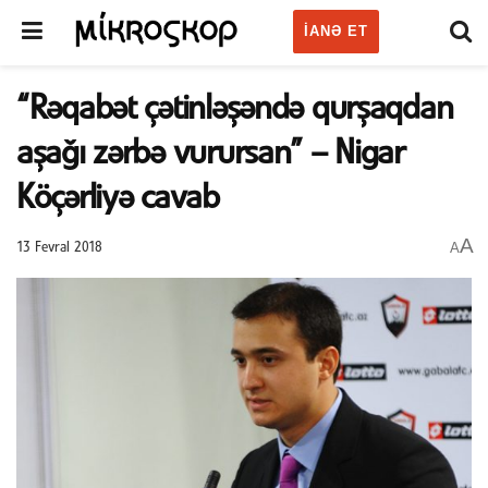
IANƏ ET
“Rəqabət çətinləşəndə qurşaqdan
aşağı zərbə vurursan” – Nigar
Köçərliyə cavab
A
A
13 Fevral 2018