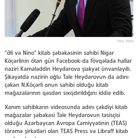
Foto: Trend
“Əli və Nino” kitab şəbəkəsinin sahibi Nigar
Köçərlinin ötən gün Facebook-da fövqəladə hallar
naziri Kəmaləddin Heydərova şiakyət ünvanlayıb.
Şikayətdə nazirin oğlu Tale Heydərovun da adını
çəkən N.Köçərli onun sahibi olduğu kitab
mağazalarının qəsdən sıxışdırıldığını iddia edib.
Xanım sahibkarın videosunda adını çəkdiyi kitab
mağazalar şəbəkəsi Tale Heydərovun təsisçisi
olduğu Azərbaycan Avropa Cəmiyyətinin (TEAS)
törəmə şirkətləri olan TEAS Press və Libraff kitab