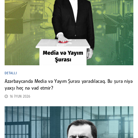
DETALLI
Azərbaycanda Media və Yayım Şurası yaradılacaq. Bu şura niyə
yaxşı heç nə vəd etmir?
16 İYUN 2026