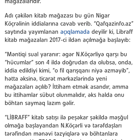
mağazalarıdır.
Adı çəkilən kitab mağazası bu gün Nigar
Köçrəlinin iddialarına cavab verib. “Qafqazinfo.az”
saytında yayımlanan
açıqlamada
deyilir ki, Libraff
kitab mağazaları 2017-ci ildən açılmağa başlayıb:
“Məntiqi sual yaranır: əgər N.Köçərliyə qarşı bu
“hücumlar” son 4 ildə doğrudan da olubsa, onda,
iddia edildiyi kimi, “o fil qarışqanı niyə əzməyib”,
hətta əksinə, ticarət mərkəzlərində yeni
mağazaları açılıb? İttiham etmək asandır, amma
bu ittihamlar sübut olunmalıdır, əks halda onu
böhtan saymaq lazım gəlir.
“LİBRAFF” kitab satışı ilə peşəkar şəkildə məşğul
olmağa başlayandan N.Köçərli və tərəfdaşları
tərəfindən mənəvi təzyiqlərə və böhtanlara