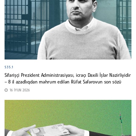
535.1
Sifarişçi Prezident Administrasiyası, icraçı Daxili İşlər Nazirliyidir
– 8 il azadlıqdan məhrum edilən Rüfət Səfərovun son sözü
16 İYUN 2026