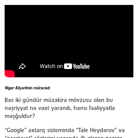
Nigar Köçərlinin müraciəti
Bəs iki gündür müzakirə mövzusu olan bu
nəşriyyat nə vaxt yaranıb, hansı fəaliyyətlə
məşğuldur?
“Google” axtarış sistemində “Tale Heydərov” və