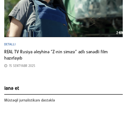
DETALLI
REAL TV Rusiya əleyhinə “Z-nin siması” adlı sənədli film
hazırlayıb
15 SENTYABR 2025
ianə et
Müstəqil jurnalistikanı dəstəklə