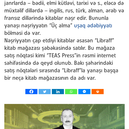
janrlarda – bədii, elmi kütləvi, tarixi və s., eləcə də
müxtəlif dillərdə – ingilis, rus, türk, alman, ərəb və
fransız dillərində kitablar nəşr edir. Bununla
yanaşı nəşriyyatın “Üç alma”
uşaq ədəbiyyatı
bölməsi də var.
Nəşriyyatın çap etdiyi kitablar əsasən “Libraff”
kitab mağazası şəbəkəsində satılır. Bu mağaza
satış nöqtəsi kimi “TEAS Press”in rəsmi internet
səhifəsində də qeyd olunub. Bakı şəhərindəki
satış nöqtələri sırasında “Libraff”la yanaşı başqa
bir neçə kitab mağazasının da adı var.