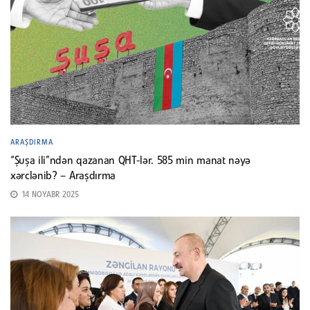
ARAŞDIRMA
“Şuşa ili”ndən qazanan QHT-lər. 585 min manat nəyə
xərclənib? – Araşdırma
14 NOYABR 2025