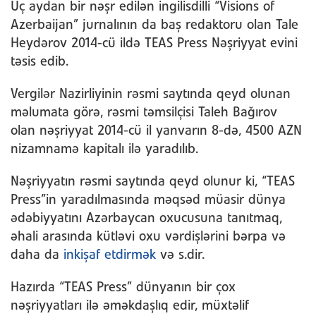
Üç aydan bir nəşr edilən ingilisdilli “Visions of
Azerbaijan” jurnalının da baş redaktoru olan Tale
Heydərov 2014-cü ildə TEAS Press Nəşriyyat evini
təsis edib.
Vergilər Nazirliyinin rəsmi saytında qeyd olunan
məlumata görə, rəsmi təmsilçisi Taleh Bağırov
olan nəşriyyat 2014-cü il yanvarın 8-də, 4500 AZN
nizamnamə kapitalı ilə yaradılıb.
Nəşriyyatın rəsmi saytında qeyd olunur ki, “TEAS
Press”in yaradılmasında məqsəd müasir dünya
ədəbiyyatını Azərbaycan oxucusuna tanıtmaq,
əhali arasında kütləvi oxu vərdişlərini bərpa və
daha da
inkişaf etdirmək
və s.dir.
Hazırda “TEAS Press” dünyanın bir çox
nəşriyyatları ilə əməkdaşlıq edir, müxtəlif