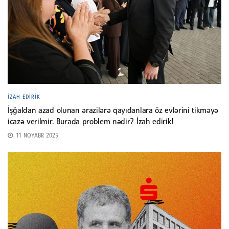
İZAH EDIRIK
İşğaldan azad olunan ərazilərə qayıdanlara öz evlərini tikməyə
icazə verilmir. Burada problem nədir? İzah edirik!
11 NOYABR 2025