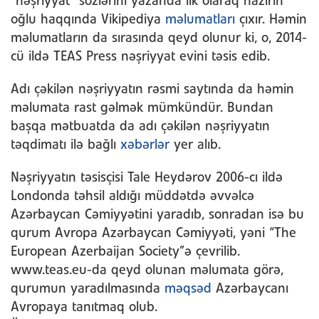
“nəşriyyat” sözlərini yazanda ilk olaraq nazirin
oğlu haqqında Vikipediya
məlumatları
çıxır. Həmin
məlumatların da sırasında qeyd olunur ki, o, 2014-
cü ildə TEAS Press nəşriyyat evini təsis edib.
Adı çəkilən nəşriyyatın rəsmi saytında da həmin
məlumata rast gəlmək mümkündür. Bundan
başqa mətbuatda da adı çəkilən nəşriyyatın
təqdimatı ilə bağlı
xəbərlər
yer alıb.
Nəşriyyatın təsisçisi Tale Heydərov 2006-cı ildə
Londonda təhsil aldığı müddətdə əvvəlcə
Azərbaycan Cəmiyyətini yaradıb, sonradan isə bu
qurum Avropa Azərbaycan Cəmiyyəti, yəni “The
European Azerbaijan Society”ə çevrilib.
www.teas.eu-da qeyd olunan məlumata görə,
qurumun yaradılmasında
məqsəd
Azərbaycanı
Avropaya tanıtmaq olub.