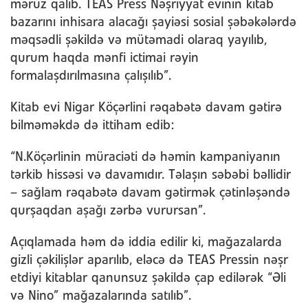
məruz qalıb. TEAS Press Nəşriyyat evinin kitab
bazarını inhisara alacağı şayiəsi sosial şəbəkələrdə
məqsədli şəkildə və mütəmadi olaraq yayılıb,
qurum haqda mənfi ictimai rəyin
formalaşdırılmasına çalışılıb”.
Kitab evi Nigar Köçərlini rəqabətə davam gətirə
bilməməkdə də ittiham edib:
“N.Köçərlinin müraciəti də həmin kampaniyanın
tərkib hissəsi və davamıdır. Təlaşın səbəbi bəllidir
– sağlam rəqabətə davam gətirmək çətinləşəndə
qurşaqdan aşağı zərbə vurursan”.
Açıqlamada həm də iddia edilir ki, mağazalarda
gizli çəkilişlər aparılıb, eləcə də TEAS Pressin nəşr
etdiyi kitablar qanunsuz şəkildə çap edilərək “Əli
və Nino” mağazalarında satılıb”.