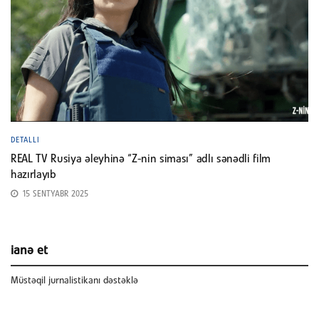
DETALLI
REAL TV Rusiya əleyhinə “Z-nin siması” adlı sənədli film
hazırlayıb
15 SENTYABR 2025
ianə et
Müstəqil jurnalistikanı dəstəklə