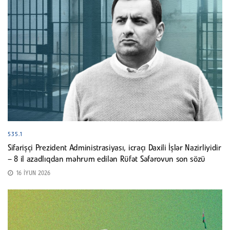
535.1
Sifarişçi Prezident Administrasiyası, icraçı Daxili İşlər Nazirliyidir
– 8 il azadlıqdan məhrum edilən Rüfət Səfərovun son sözü
16 İYUN 2026