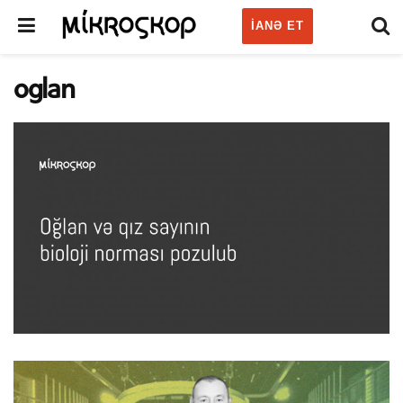
IANƏ ET
oglan