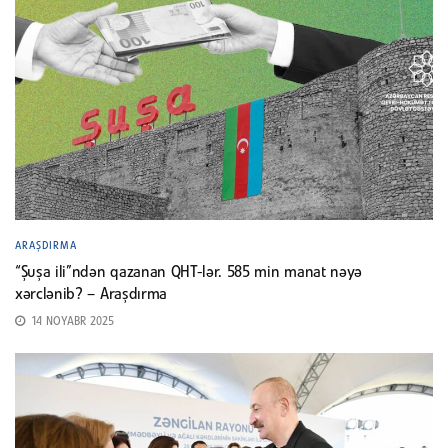
ARAŞDIRMA
“Şuşa ili”ndən qazanan QHT-lər. 585 min manat nəyə
xərclənib? – Araşdırma
14 NOYABR 2025