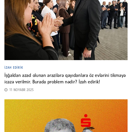
İZAH EDIRIK
İşğaldan azad olunan ərazilərə qayıdanlara öz evlərini tikməyə
icazə verilmir. Burada problem nədir? İzah edirik!
11 NOYABR 2025