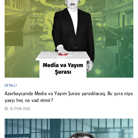
DETALLI
Azərbaycanda Media və Yayım Şurası yaradılacaq. Bu şura niyə
yaxşı heç nə vəd etmir?
16 İYUN 2026