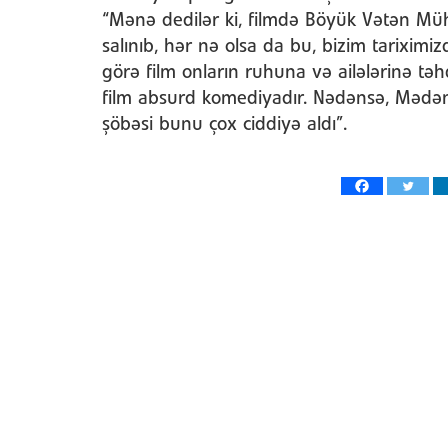
“Mənə dedilər ki, filmdə Böyük Vətən Mühar
salınıb, hər nə olsa da bu, bizim tariximi
görə film onların ruhuna və ailələrinə təh
film absurd komediyadır. Nədənsə, Mədəni
şöbəsi bunu çox ciddiyə aldı”.