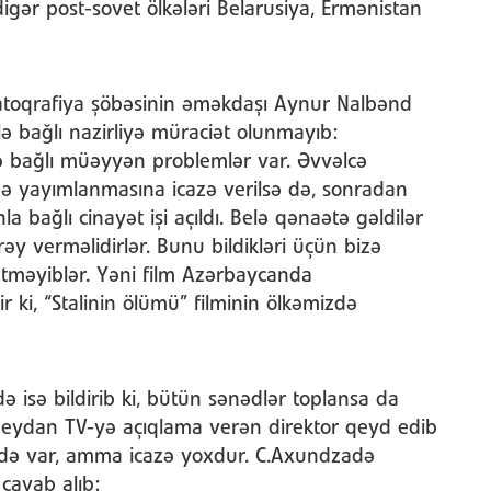
ər post-sovet ölkələri Belarusiya, Ermənistan
atoqrafiya şöbəsinin əməkdaşı Aynur Nalbənd
i ilə bağlı nazirliyə müraciət olunmayıb:
ilmlə bağlı müəyyən problemlər var. Əvvəlcə
ərdə yayımlanmasına icazə verilsə də, sonradan
la bağlı cinayət işi açıldı. Belə qənaətə gəldilər
rəy verməlidirlər. Bunu bildikləri üçün bizə
etməyiblər. Yəni film Azərbaycanda
ki, “Stalinin ölümü” filminin ölkəmizdə
 isə bildirib ki, bütün sənədlər toplansa da
 Meydan TV-yə açıqlama verən direktor qeyd edib
ə də var, amma icazə yoxdur. C.Axundzadə
 cavab alıb: