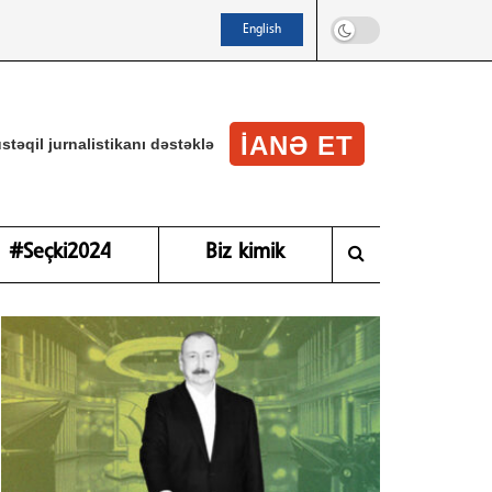
English
IANƏ ET
stəqil jurnalistikanı dəstəklə
#Seçki2024
Biz kimik