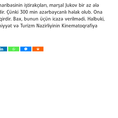
ibəsinin iştirakçıları, marşal Jukov bir az ələ
zdir. Çünki 300 min azərbaycanlı həlak olub. Ona
qirdir. Bax, bunun üçün icazə verilmədi. Halbuki,
yyət və Turizm Nazirliyinin Kinematoqrafiya