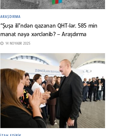
ARAŞDIRMA
“Şuşa ili”ndən qazanan QHT-lər. 585 min
manat nəyə xərclənib? – Araşdırma
14 NOYABR 2025
İZAH EDIRIK