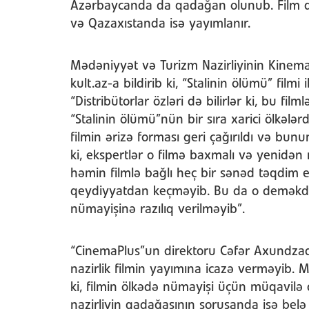
Azərbaycanda da qadağan olunub. Film dig
və Qazaxıstanda isə yayımlanır.
Mədəniyyət və Turizm Nazirliyinin Kinem
kult.az-a bildirib ki, “Stalinin ölümü” film
“Distribütorlar özləri də bilirlər ki, bu f
“Stalinin ölümü”nün bir sıra xarici ölkəl
filmin ərizə forması geri çağırıldı və bunun
ki, ekspertlər o filmə baxmalı və yenidən 
həmin filmlə bağlı heç bir sənəd təqdim 
qeydiyyatdan keçməyib. Bu da o deməkdir 
nümayişinə razılıq verilməyib”.
“CinemaPlus”un direktoru Cəfər Axundzadə
nazirlik filmin yayımına icazə verməyib.
ki, filmin ölkədə nümayişi üçün müqavil
nazirliyin qadağasının soruşanda isə belə