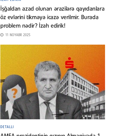
İşğaldan azad olunan ərazilərə qayıdanlara
öz evlərini tikməyə icazə verilmir. Burada
problem nədir? İzah edirik!
11 NOYABR 2025
DETALLI