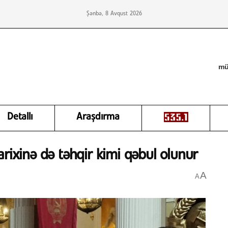
Şənbə, 8 Avqust 2026
mü
Detallı
Araşdırma
rixinə də təhqir kimi qəbul olunur
A
A