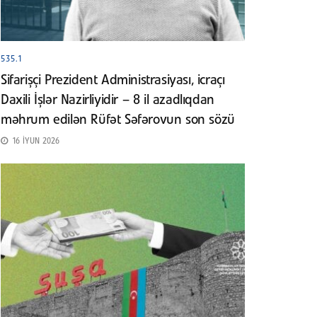
535.1
Sifarişçi Prezident Administrasiyası, icraçı
Daxili İşlər Nazirliyidir – 8 il azadlıqdan
məhrum edilən Rüfət Səfərovun son sözü
16 İYUN 2026