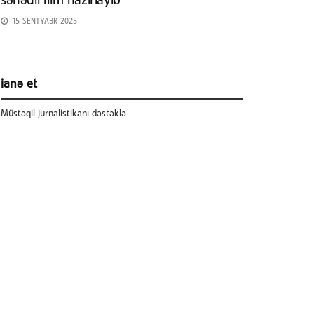
sənədli film hazırlayıb
15 SENTYABR 2025
ianə et
Müstəqil jurnalistikanı dəstəklə