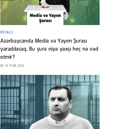
DETALLI
Azərbaycanda Media və Yayım Şurası
yaradılacaq. Bu şura niyə yaxşı heç nə vəd
etmir?
16 İYUN 2026