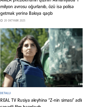
AMEA prezidentinin qızının Almaniyada 1
milyon avrosu oğurlanıb, özü isə polisə
getmək yerinə Bakıya qaçıb
20 OKTYABR 2025
DETALLI
REAL TV Rusiya əleyhinə “Z-nin siması” adlı