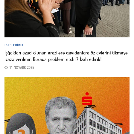
İZAH EDIRIK
İşğaldan azad olunan ərazilərə qayıdanlara öz evlərini tikməyə
icazə verilmir. Burada problem nədir? İzah edirik!
11 NOYABR 2025