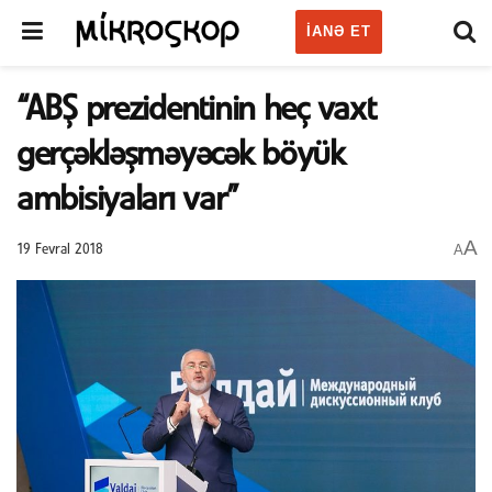
IANƏ ET
“ABŞ prezidentinin heç vaxt
gerçəkləşməyəcək böyük
ambisiyaları var”
A
A
19 Fevral 2018