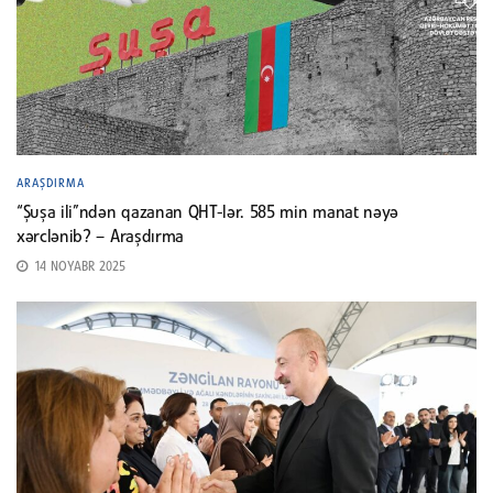
ARAŞDIRMA
“Şuşa ili”ndən qazanan QHT-lər. 585 min manat nəyə
xərclənib? – Araşdırma
14 NOYABR 2025