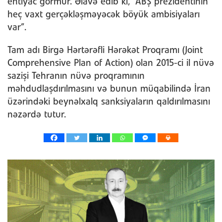
ehtiyac görmür. Əlavə edib ki, “ABŞ prezidentinin
heç vaxt gerçəkləşməyəcək böyük ambisiyaları
var”.
Tam adı Birgə Hərtərəfli Hərəkət Proqramı (Joint
Comprehensive Plan of Action) olan 2015-ci il nüvə
sazişi Tehranın nüvə proqramının
məhdudlaşdırılmasını və bunun müqabilində İran
üzərindəki beynəlxalq sanksiyaların qaldırılmasını
nəzərdə tutur.