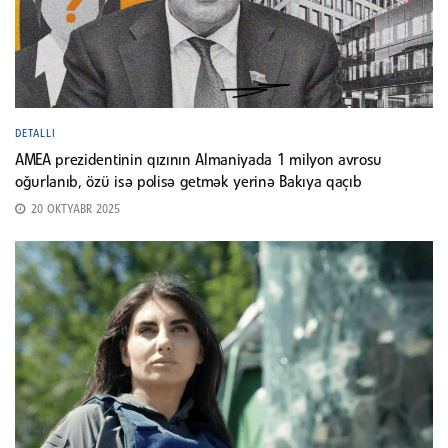
DETALLI
AMEA prezidentinin qızının Almaniyada 1 milyon avrosu
oğurlanıb, özü isə polisə getmək yerinə Bakıya qaçıb
20 OKTYABR 2025