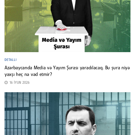
DETALLI
Azərbaycanda Media və Yayım Şurası yaradılacaq. Bu şura niyə
yaxşı heç nə vəd etmir?
16 İYUN 2026