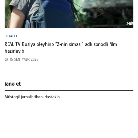
DETALLI
REAL TV Rusiya əleyhinə “Z-nin siması” adlı sənədli film
hazırlayıb
15 SENTYABR 2025
ianə et
Müstəqil jurnalistikanı dəstəklə