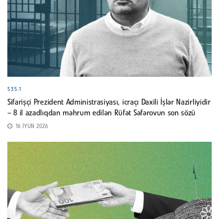
535.1
Sifarişçi Prezident Administrasiyası, icraçı Daxili İşlər Nazirliyidir
– 8 il azadlıqdan məhrum edilən Rüfət Səfərovun son sözü
16 İYUN 2026