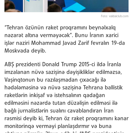
Foto: valdaiclub.com
“Tehran özünün raket proqramını beynəlxalq
nəzarət altına verməyəcək”. Bunu İranın xarici
işlər naziri Mohammad Javad Zarif fevralın 19-da
Moskvada deyib.
ABŞ prezidenti Donald Trump 2015-ci ildə İranla
imzalanan nüvə sazişinə dəyişikliklər edilməzsə,
Vaşinqtonun bu razılaşmadan çıxacağı ilə
hədələməsinə və nüvə sazişinə Tehrana ballistik
raketlərin inkişaf və istehsalının qadağan
edilməsini nəzərdə tutan düzəlişin edilməsi ilə
bağlı jurnalistlərin sualını cavablandıran İran
rəsmisi deyib ki, Tehran öz raket proqramını kənar
monitorinqə verməyi planlaşdırmır və buna