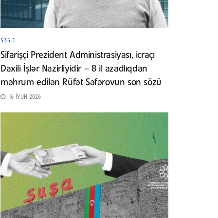
535.1
Sifarişçi Prezident Administrasiyası, icraçı
Daxili İşlər Nazirliyidir – 8 il azadlıqdan
məhrum edilən Rüfət Səfərovun son sözü
16 İYUN 2026