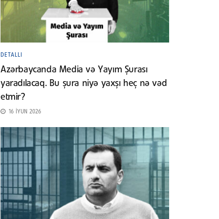
DETALLI
Azərbaycanda Media və Yayım Şurası
yaradılacaq. Bu şura niyə yaxşı heç nə vəd
etmir?
16 İYUN 2026