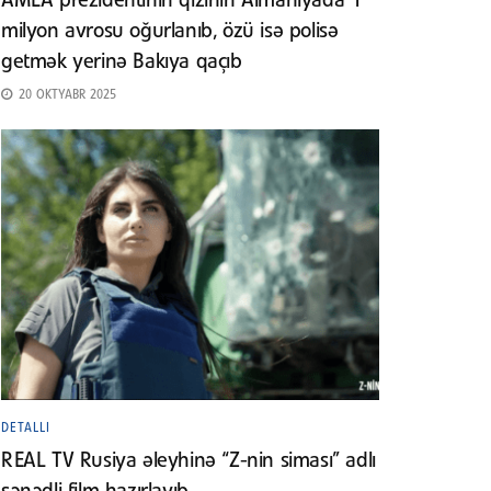
AMEA prezidentinin qızının Almaniyada 1
milyon avrosu oğurlanıb, özü isə polisə
getmək yerinə Bakıya qaçıb
20 OKTYABR 2025
DETALLI
REAL TV Rusiya əleyhinə “Z-nin siması” adlı