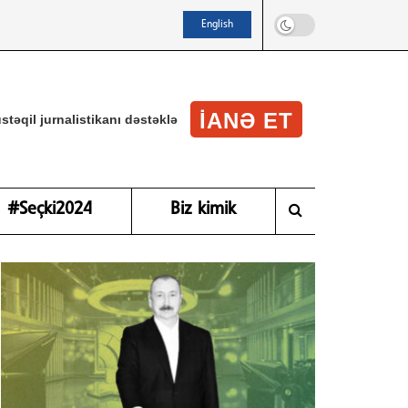
English
IANƏ ET
stəqil jurnalistikanı dəstəklə
#Seçki2024
Biz kimik