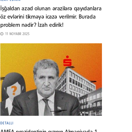
İşğaldan azad olunan ərazilərə qayıdanlara
öz evlərini tikməyə icazə verilmir. Burada
problem nədir? İzah edirik!
11 NOYABR 2025
DETALLI