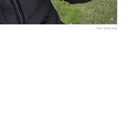
Foro: Şəxsi arxiv