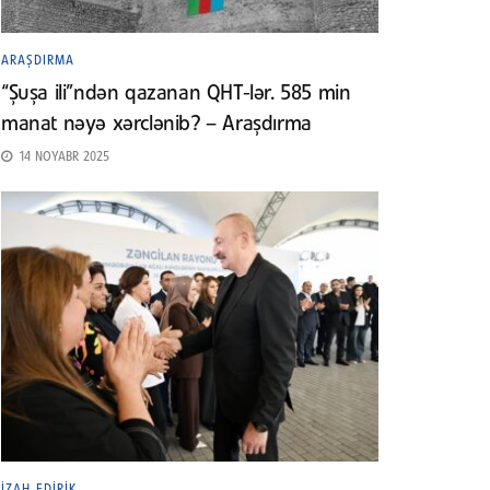
ARAŞDIRMA
“Şuşa ili”ndən qazanan QHT-lər. 585 min
manat nəyə xərclənib? – Araşdırma
14 NOYABR 2025
İZAH EDIRIK