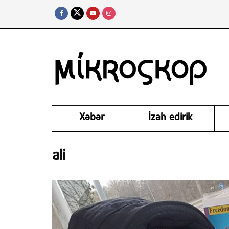
Xəbər
İzah edirik
ali