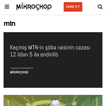
IANƏ ET
mtn