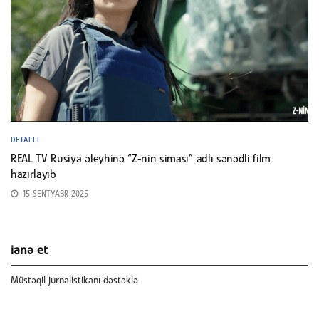
DETALLI
REAL TV Rusiya əleyhinə “Z-nin siması” adlı sənədli film
hazırlayıb
15 SENTYABR 2025
ianə et
Müstəqil jurnalistikanı dəstəklə