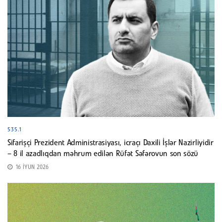
535.1
Sifarişçi Prezident Administrasiyası, icraçı Daxili İşlər Nazirliyidir
– 8 il azadlıqdan məhrum edilən Rüfət Səfərovun son sözü
16 İYUN 2026