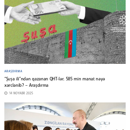
ARAŞDIRMA
“Şuşa ili”ndən qazanan QHT-lər. 585 min manat nəyə
xərclənib? – Araşdırma
14 NOYABR 2025