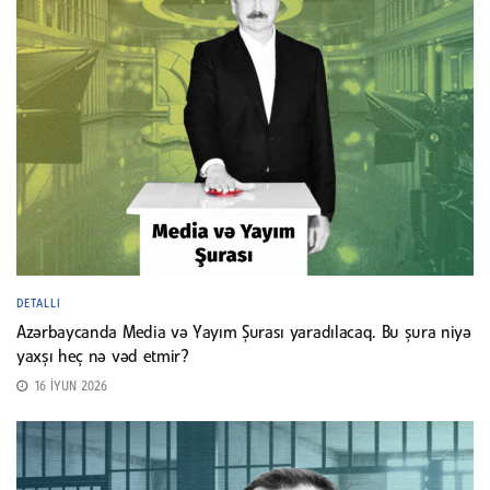
DETALLI
Azərbaycanda Media və Yayım Şurası yaradılacaq. Bu şura niyə
yaxşı heç nə vəd etmir?
16 İYUN 2026