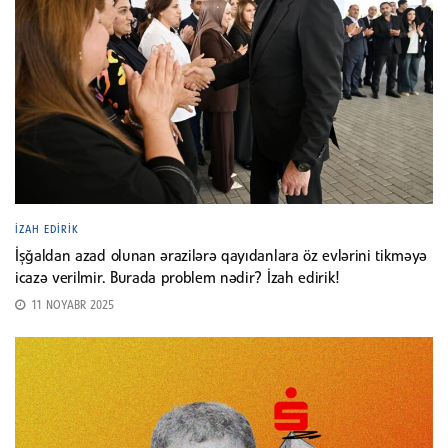
İZAH EDIRIK
İşğaldan azad olunan ərazilərə qayıdanlara öz evlərini tikməyə
icazə verilmir. Burada problem nədir? İzah edirik!
11 NOYABR 2025