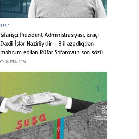
535.1
Sifarişçi Prezident Administrasiyası, icraçı
Daxili İşlər Nazirliyidir – 8 il azadlıqdan
məhrum edilən Rüfət Səfərovun son sözü
16 İYUN 2026