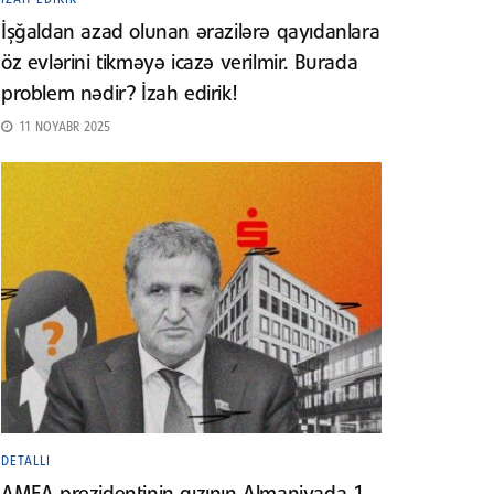
İşğaldan azad olunan ərazilərə qayıdanlara
öz evlərini tikməyə icazə verilmir. Burada
problem nədir? İzah edirik!
11 NOYABR 2025
DETALLI