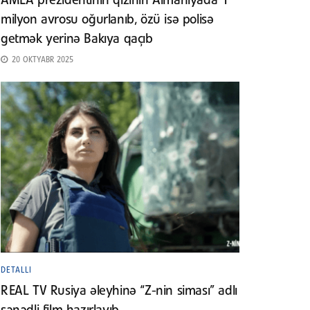
AMEA prezidentinin qızının Almaniyada 1
milyon avrosu oğurlanıb, özü isə polisə
getmək yerinə Bakıya qaçıb
20 OKTYABR 2025
DETALLI
REAL TV Rusiya əleyhinə “Z-nin siması” adlı