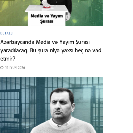
DETALLI
Azərbaycanda Media və Yayım Şurası
yaradılacaq. Bu şura niyə yaxşı heç nə vəd
etmir?
16 İYUN 2026