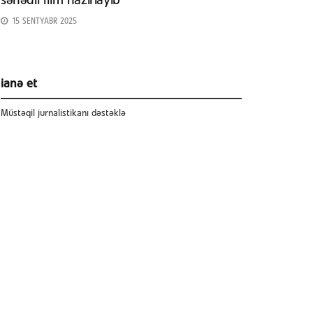
sənədli film hazırlayıb
15 SENTYABR 2025
ianə et
Müstəqil jurnalistikanı dəstəklə