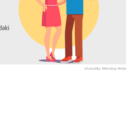
infoqradika: Mikroskop Media