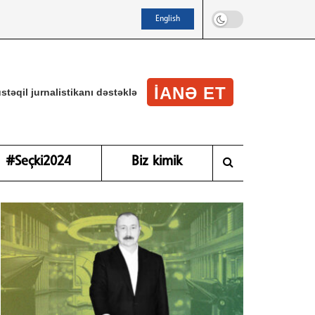
English
IANƏ ET
stəqil jurnalistikanı dəstəklə
#Seçki2024
Biz kimik