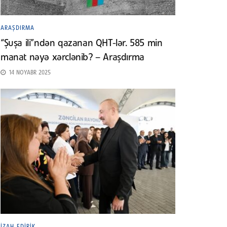
ARAŞDIRMA
“Şuşa ili”ndən qazanan QHT-lər. 585 min
manat nəyə xərclənib? – Araşdırma
14 NOYABR 2025
İZAH EDIRIK