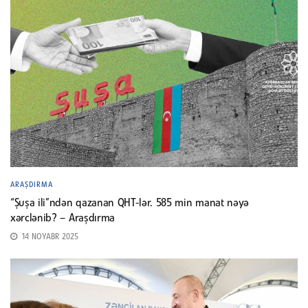
ARAŞDIRMA
“Şuşa ili”ndən qazanan QHT-lər. 585 min manat nəyə
xərclənib? – Araşdırma
14 NOYABR 2025