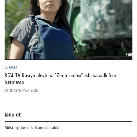
DETALLI
REAL TV Rusiya əleyhinə “Z-nin siması” adlı sənədli film
hazırlayıb
15 SENTYABR 2025
ianə et
Müstəqil jurnalistikanı dəstəklə