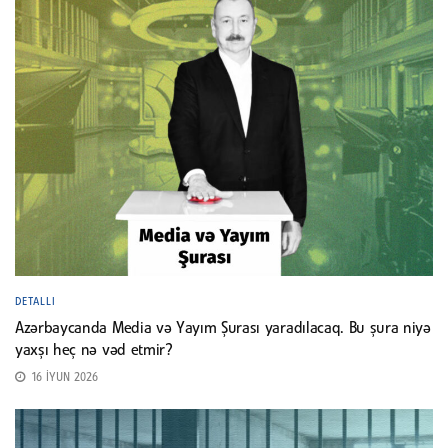
DETALLI
Azərbaycanda Media və Yayım Şurası yaradılacaq. Bu şura niyə
yaxşı heç nə vəd etmir?
16 İYUN 2026