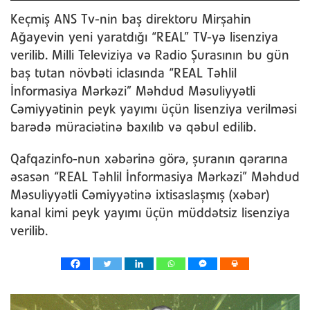
Keçmiş ANS Tv-nin baş direktoru Mirşahin
Ağayevin yeni yaratdığı “REAL” TV-yə lisenziya
verilib. Milli Televiziya və Radio Şurasının bu gün
baş tutan növbəti iclasında “REAL Təhlil
İnformasiya Mərkəzi” Məhdud Məsuliyyətli
Cəmiyyətinin peyk yayımı üçün lisenziya verilməsi
barədə müraciətinə baxılıb və qəbul edilib.
Qafqazinfo-nun xəbərinə görə, şuranın qərarına
əsasən “REAL Təhlil İnformasiya Mərkəzi” Məhdud
Məsuliyyətli Cəmiyyətinə ixtisaslaşmış (xəbər)
kanal kimi peyk yayımı üçün müddətsiz lisenziya
verilib.