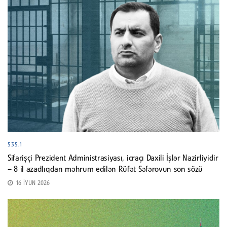
535.1
Sifarişçi Prezident Administrasiyası, icraçı Daxili İşlər Nazirliyidir
– 8 il azadlıqdan məhrum edilən Rüfət Səfərovun son sözü
16 İYUN 2026