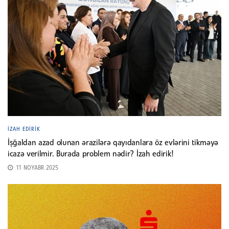
İZAH EDIRIK
İşğaldan azad olunan ərazilərə qayıdanlara öz evlərini tikməyə
icazə verilmir. Burada problem nədir? İzah edirik!
11 NOYABR 2025