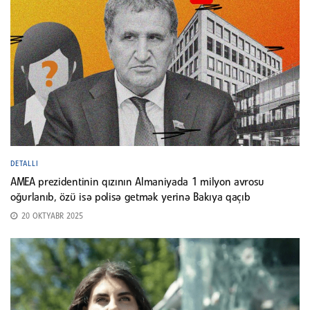
DETALLI
AMEA prezidentinin qızının Almaniyada 1 milyon avrosu
oğurlanıb, özü isə polisə getmək yerinə Bakıya qaçıb
20 OKTYABR 2025