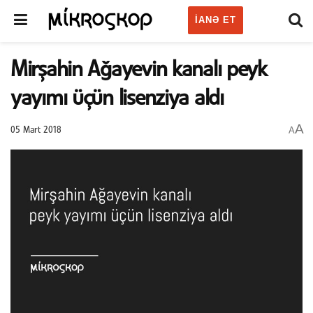
IANƏ ET
Mirşahin Ağayevin kanalı peyk
yayımı üçün lisenziya aldı
A
A
05 Mart 2018