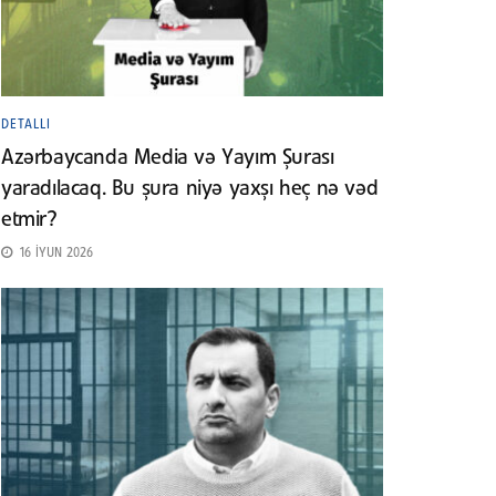
DETALLI
Azərbaycanda Media və Yayım Şurası
yaradılacaq. Bu şura niyə yaxşı heç nə vəd
etmir?
16 İYUN 2026