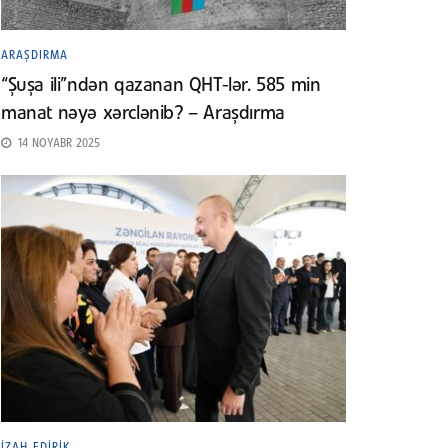
ARAŞDIRMA
“Şuşa ili”ndən qazanan QHT-lər. 585 min
manat nəyə xərclənib? – Araşdırma
14 NOYABR 2025
İZAH EDIRIK