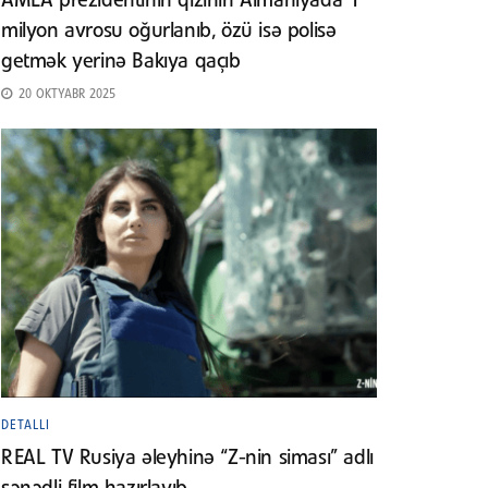
AMEA prezidentinin qızının Almaniyada 1
milyon avrosu oğurlanıb, özü isə polisə
getmək yerinə Bakıya qaçıb
20 OKTYABR 2025
DETALLI
REAL TV Rusiya əleyhinə “Z-nin siması” adlı