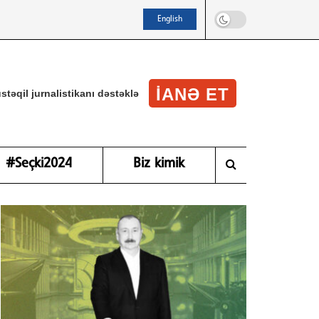
English
IANƏ ET
stəqil jurnalistikanı dəstəklə
#Seçki2024
Biz kimik