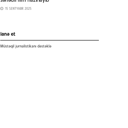
sənədli film hazırlayıb
15 SENTYABR 2025
ianə et
Müstəqil jurnalistikanı dəstəklə