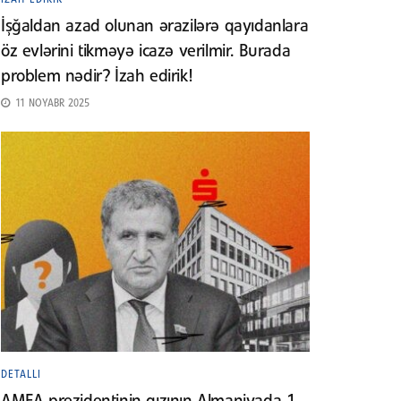
İşğaldan azad olunan ərazilərə qayıdanlara
öz evlərini tikməyə icazə verilmir. Burada
problem nədir? İzah edirik!
11 NOYABR 2025
DETALLI