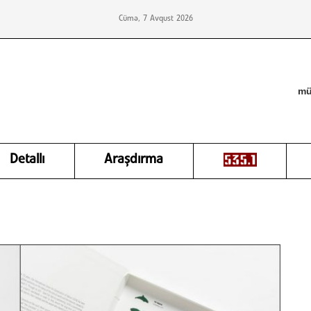
Cümə, 7 Avqust 2026
mü
Detallı
Araşdırma