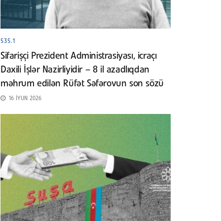
535.1
Sifarişçi Prezident Administrasiyası, icraçı
Daxili İşlər Nazirliyidir – 8 il azadlıqdan
məhrum edilən Rüfət Səfərovun son sözü
16 İYUN 2026