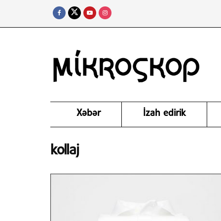
Xəbər
İzah edirik
kollaj